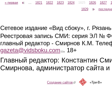
« первая
‹ предыдущая
…
1821
1822
1823
1824
1825
1826
1827
Страницы
1829
следующая ›
последн
Сетевое издание «Вид сбоку», г. Рязан
ЭЛ № ФС
Реестровая запись СМИ: серия
главный редактор - Смирнов К.М. Телефо
gazeta@vidsboku.com
(link sends e-mail)
. 18+
Главный редактор: Константин См
Смирнова, администратор сайта и 
Создание сайтов
(link is external)
«Три-В»