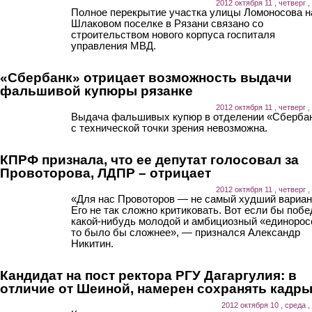
2012 октября 11 , четверг ,
Полное перекрытие участка улицы Ломоносова н
Шлаковом поселке в Рязани связано со
строительством нового корпуса госпиталя
управления МВД.
«Сбербанк» отрицает возможность выдачи
фальшивой купюры рязанке
2012 октября 11 , четверг ,
Выдача фальшивых купюр в отделении «Сберба
с технической точки зрения невозможна.
КПРФ признала, что ее депутат голосовал за
Провоторова, ЛДПР – отрицает
2012 октября 11 , четверг ,
«Для нас Провоторов — не самый худший вариан
Его не так сложно критиковать. Вот если бы поб
какой-нибудь молодой и амбициозный «единорос
то было бы сложнее», — признался Александр
Никитин.
Кандидат на пост ректора РГУ Дагаргулия: в
отличие от Шеиной, намерен сохранять кадр
2012 октября 10 , среда ,