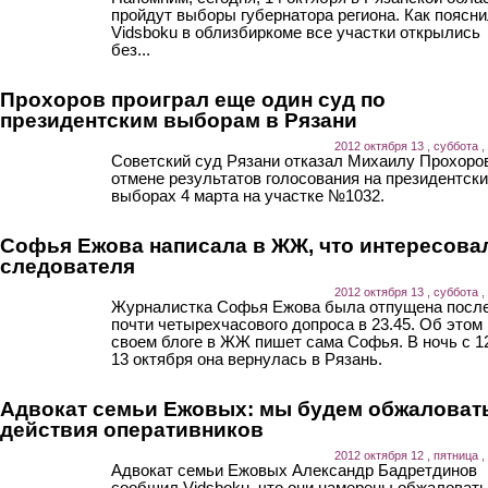
пройдут выборы губернатора региона. Как поясн
Vidsboku в облизбиркоме все участки открылись
без...
Прохоров проиграл еще один суд по
президентским выборам в Рязани
2012 октября 13 , суббота ,
Советский суд Рязани отказал Михаилу Прохоро
отмене результатов голосования на президентск
выборах 4 марта на участке №1032.
Софья Ежова написала в ЖЖ, что интересова
следователя
2012 октября 13 , суббота ,
Журналистка Софья Ежова была отпущена посл
почти четырехчасового допроса в 23.45. Об этом 
своем блоге в ЖЖ пишет сама Софья. В ночь с 1
13 октября она вернулась в Рязань.
Адвокат семьи Ежовых: мы будем обжаловат
действия оперативников
2012 октября 12 , пятница ,
Адвокат семьи Ежовых Александр Бадретдинов
сообщил Vidsboku, что они намерены обжаловать