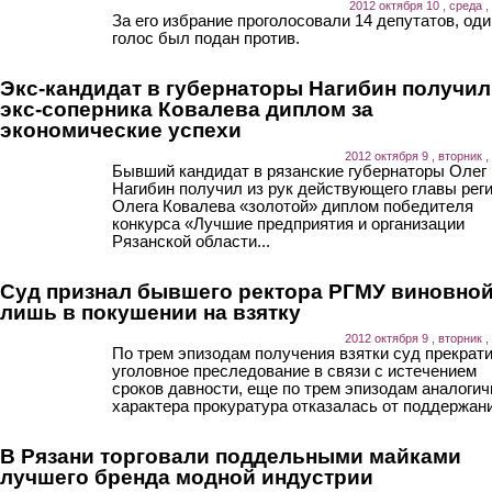
2012 октября 10 , среда ,
За его избрание проголосовали 14 депутатов, оди
голос был подан против.
Экс-кандидат в губернаторы Нагибин получил
экс-соперника Ковалева диплом за
экономические успехи
2012 октября 9 , вторник ,
Бывший кандидат в рязанские губернаторы Олег
Нагибин получил из рук действующего главы рег
Олега Ковалева «золотой» диплом победителя
конкурса «Лучшие предприятия и организации
Рязанской области...
Cуд признал бывшего ректора РГМУ виновно
лишь в покушении на взятку
2012 октября 9 , вторник ,
По трем эпизодам получения взятки суд прекрат
уголовное преследование в связи с истечением
сроков давности, еще по трем эпизодам аналогич
характера прокуратура отказалась от поддержани
В Рязани торговали поддельными майками
лучшего бренда модной индустрии