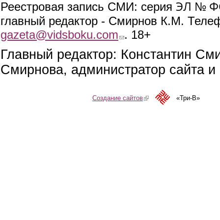
ЭЛ № ФС
Реестровая запись СМИ: серия
главный редактор - Смирнов К.М. Телефо
gazeta@vidsboku.com
(link sends e-mail)
. 18+
Главный редактор: Константин См
Смирнова, администратор сайта и 
Создание сайтов
(link is external)
«Три-В»