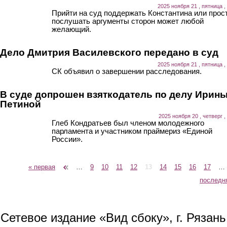
2025 ноября 21 , пятница ,
Прийти на суд поддержать Константина или прос
послушать аргументы сторон может любой
желающий.
Дело Дмитрия Василевского передано в суд
2025 ноября 21 , пятница ,
СК объявил о завершении расследования.
В суде допрошен взяткодатель по делу Ирин
Петиной
2025 ноября 20 , четверг ,
Глеб Кондратьев был членом молодежного
парламента и участником праймериз «Единой
России».
« первая
‹ предыдущая
…
9
10
11
12
13
14
15
16
17
…
Страницы
последн
Сетевое издание «Вид сбоку», г. Рязан