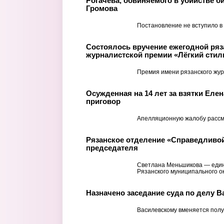
Рогачева, обвиняемого в убийстве б
Громова
Постановление не вступило в
Состоялось вручение ежегодной ряз
журналистской премии «Лёгкий стил
Премия имени рязанского жур
Осужденная на 14 лет за взятки Еле
приговор
Апелляционную жалобу рассм
Рязанское отделение «Справедливо
председателя
Светлана Меньшикова — единс
Рязанского муниципального ок
Назначено заседание суда по делу В
Василевскому вменяется полу