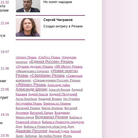
Не понят народом
 21:32
что
более
Сергей Чиграков
 21:04
Создал интригу в Рязани
тся
 19:47
«Атрон» Рязань
«Глобус» Рязань
«Городские
«Единая Россия» Рязань
проекты»
«Лучшие друзья» Рязань
«М5 Молл» Рязань
 21:36
«Новая газета»
«Мещерская сторона»
Рязань
«Сбербанк» Рязань
«Северная
нег
компания»
«Справедливая Россия» Рязань
«Яблоко» Рязань
Александр Чайка
Александр Шерин
 22:06
Андрей
Алексей Фролов
Кашаев
Андрей Петруцкий
Андрей Красов
трит
Аркадий Фомин
Антон Воробьев
Арт-Лужайка
Арт-лужайка Рязань
Беженцы из Украины
Валерий Рюмин
Виталий
Виктор Малюгин
Артемов
Виталий Ларин
Владимир
 19:15
Водоканал Рязани
Мимоглядов
Выборы в
ин
Рязанской области
Выборы в Рязанскую городскую
Думу
Выборы в Рязанскую областную Думу
Дашково-Песочня
Дмитрий Гудков
Евгений
 23:35
Заборье
Игорь
Зызин
Застройка Рязани