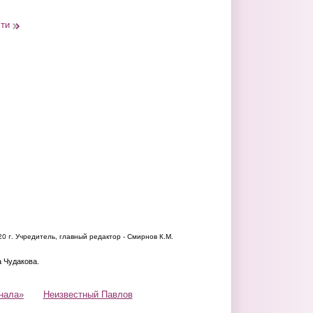
сти
20 г.
Учредитель, главный редактор - Смирнов К.М.
а Чудакова.
нала»
Неизвестный Павлов