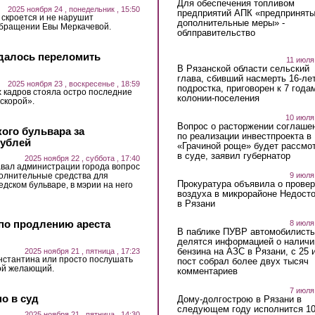
Для обеспечения топливом
2025 ноября 24 , понедельник , 15:50
предприятий АПК «предпринят
е скроется и не нарушит
дополнительные меры» -
 обращении Евы Меркачевой.
облправительство
удалось переломить
11 июля
В Рязанской области сельский
глава, сбивший насмерть 16-ле
2025 ноября 23 , воскресенье , 18:59
подростка, приговорен к 7 года
 кадров стояла остро последние
колонии-поселения
«скорой».
10 июля
Вопрос о расторжении соглаше
ого бульвара за
по реализации инвестпроекта в
рублей
«Грачиной роще» будет рассмо
в суде, заявил губернатор
2025 ноября 22 , суббота , 17:40
авал администрации города вопрос
9 июля
полнительные средства для
Прокуратура объявила о провер
дском бульваре, в мэрии на него
воздуха в микрорайоне Недост
в Рязани
 по продлению ареста
8 июля
В паблике ПУВР автомобилист
делятся информацией о наличи
бензина на АЗС в Рязани, с 25 
2025 ноября 21 , пятница , 17:23
нстантина или просто послушать
пост собрал более двух тысяч
ой желающий.
комментариев
7 июля
о в суд
Дому-долгострою в Рязани в
следующем году исполнится 10
2025 ноября 21 , пятница , 14:30