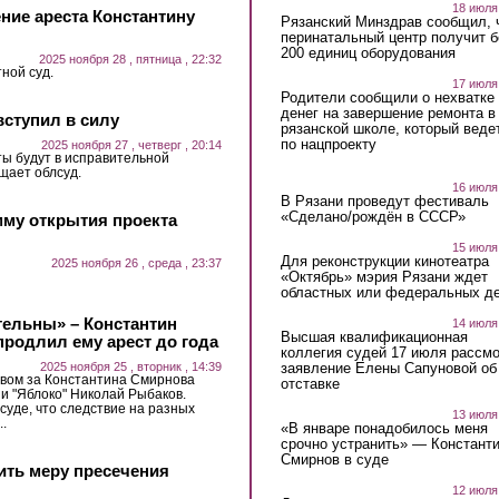
18 июля
ие ареста Константину
Рязанский Минздрав сообщил, 
перинатальный центр получит 
200 единиц оборудования
2025 ноября 28 , пятница , 22:32
ной суд.
17 июля
Родители сообщили о нехватке
денег на завершение ремонта в
ступил в силу
рязанской школе, который веде
по нацпроекту
2025 ноября 27 , четверг , 20:14
ы будут в исправительной
щает облсуд.
16 июля
В Рязани проведут фестиваль
«Сделано/рождён в СССР»
мму открытия проекта
15 июля
Для реконструкции кинотеатра
2025 ноября 26 , среда , 23:37
«Октябрь» мэрия Рязани ждет
областных или федеральных де
тельны» – Константин
14 июля
Высшая квалификационная
продлил ему арест до года
коллегия судей 17 июля рассмо
заявление Елены Сапуновой об
2025 ноября 25 , вторник , 14:39
твом за Константина Смирнова
отставке
и "Яблоко" Николай Рыбаков.
суде, что следствие на разных
13 июля
.
«В январе понадобилось меня
срочно устранить» — Констант
Смирнов в суде
ить меру пресечения
12 июля