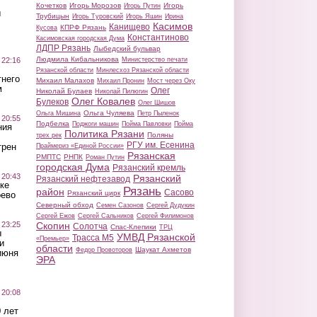
Кочетков
Игорь Морозов
Игорь
Игорь Путин
ы
Трубицын
Игорь Туровский
Игорь Яшин
Ирина
Касимов
Канищево
КПРФ Рязань
Кусова
Константиново
Касимовская городская Дума
ЛДПР Рязань
Лыбедский бульвар
Людмила Кибальникова
 22:16
Министерство печати
Рязанской области
Минлесхоз Рязанской области
тнего
Михаил Малахов
Михаил Пронин
Мост через Оку
м
Олег
Николай Булаев
Николай Пилюгин
Олег Ковалев
Булеков
Олег Шишов
Ольга Чуляева
Ольга Мишина
Петр Пыленок
 20:55
Подбелка
Поджоги машин
Пойма Павловки
Пойма
ния
Политика Рязани
Поляны
трех рек
РГУ им. Есенина
трен
Праймериз «Единой России»
Рязанская
РМПТС
РНПК
Роман Путин
городская Дума
Рязанский кремль
 20:43
Рязанский
Рязанский нефтезавод
ке
Рязань
район
Сасово
Рязанский цирк
оево
Северный обход
Семен Сазонов
Сергей Дудукин
Сергей Ежов
Сергей Сальников
Сергей Филимонов
 23:25
Скопин
Солотча
Спас-Клепики
ТРЦ
ы
УМВД Рязанской
Трасса М5
«Премьер»
и
области
Шаукат Ахметов
Федор Провоторов
июня
ЭРА
 20:08
 лет