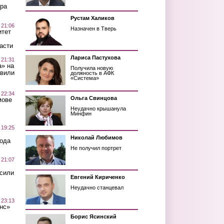
ра
Рустам Халиков
 21:06
Назначен в Тверь
итет
асти
Лариса Пастухова
 21:31
а» на
Получила новую
авили
должность в АФК
«Система»
 22:34
Ольга Свинцова
мове
Неудачно крышанула
Минфин
 19:25
Николай Любимов
вода
Не получил портрет
 21:07
осили
Евгений Кириченко
Неудачно станцевал
 23:13
нс»
Борис Ясинский