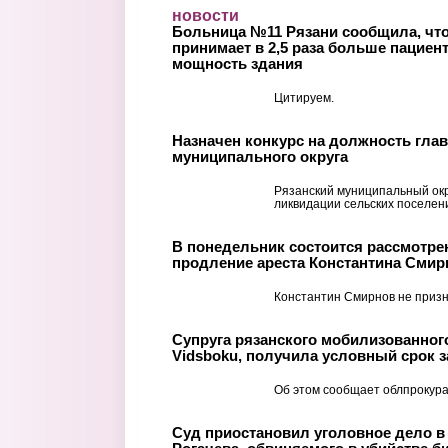
Перейти к основному содержанию
новости
Больница №11 Рязани сообщила, что
принимает в 2,5 раза больше пациен
мощность здания
Цитируем.
Назначен конкурс на должность гла
муниципального округа
Рязанский муниципальный ок
ликвидации сельских поселен
В понедельник состоится рассмотре
продление ареста Константина Смир
Константин Смирнов не призн
Супруга рязанского мобилизованного
Vidsboku, получила условный срок 
Об этом сообщает облпрокура
Суд приостановил уголовное дело 