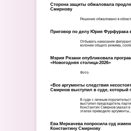
Сторона защиты обжаловала продлен
Смирнову
Решение обжаловано в област
Приговор по делу Юрия Фурфурака в
Отбывать наказание фигурант
колонии общего режима, сооб
Мэрия Рязани опубликовала програ
«Новогодняя столица-2026»
Фото.
«Все аргументы следствия несостоя
Смирнов выступил в суде, который 
В суде с личным поручительс
выступил председатель парти
Константин Смирнов указал в 
этапах приводило аргументы,..
Ева Меркачева попросила суд измен
Константину Смирнову