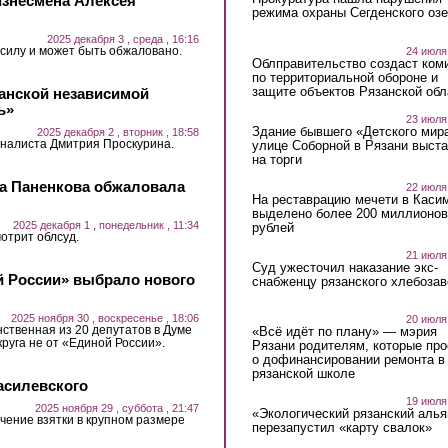
изнесмена Алексея
режима охраны Сегденского озе
2025 декабря 3 , среда , 16:16
 силу и может быть обжаловано.
24 июля
Облправительство создаст ком
по территориальной обороне и
защите объектов Рязанской обл
анской независимой
ь»
23 июля
Здание бывшего «Детского мир
2025 декабря 2 , вторник , 18:58
налиста Дмитрия Проскурина.
улице Соборной в Рязани выст
на торги
на Паненкова обжаловала
22 июля
На реставрацию мечети в Каси
выделено более 200 миллионов
2025 декабря 1 , понедельник , 11:34
рублей
отрит облсуд.
21 июля
Суд ужесточил наказание экс-
й России» выбрало нового
снабженцу рязанского хлебоза
2025 ноября 30 , воскресенье , 18:06
20 июля
твенная из 20 депутатов в Думе
«Всё идёт по плану» — мэрия
руга не от «Единой России».
Рязани родителям, которые пр
о дофинансировании ремонта в
рязанской школе
асилевского
19 июля
2025 ноября 29 , суббота , 21:47
«Экологический рязанский алья
чение взятки в крупном размере
перезапустил «карту свалок»