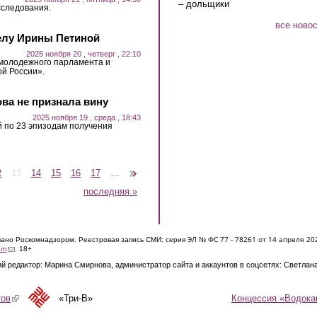
– дольщики
сследования.
все ново
елу Ирины Петиной
2025 ноября 20 , четверг , 22:10
 молодежного парламента и
й России».
ва не признала вину
2025 ноября 19 , среда , 18:43
 по 23 эпизодам получения
2
13
14
15
16
17
…
следующая ›
последняя »
ЭЛ № ФС 77 - 7826
1 от 14 апреля 20
овано Роскомнадзором. Реестровая запись СМИ: серия
(link sends e-mail)
om
. 18+
й редактор: Марина Смирнова, администратор сайта и аккаунтов в соцсетях: Светлан
Концессия «Водока
тов
(link is external)
«Три-В»