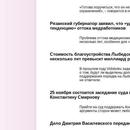
«Готова поручиться, что он н
ограничений», – говорится в
Рязанский губернатор заявил, что «
тенденцию» оттока медработников
Проблема оттока медицинских
несколько лет, особенно для 
Стоимость благоустройства Лыбедск
несколько лет превысит миллиард 
В прошлом году Vidsboku зад
о том, будут ли выделены до
поддержания порядка на Лыбе
не ответили.
25 ноября состоится заседание суда
Константину Смирнову
Прийти на суд поддержать Ко
аргументы сторон может люб
Дело Дмитрия Василевского передан