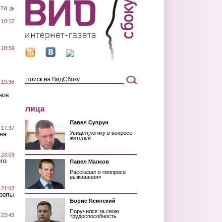
сти
 18:17
 18:59
 19:36
нов
лица
Павел Супрун
 17:37
Увидел логику в вопросе
ня
жителей
 23:09
го
Павел Малков
Рассказал о «вопросе
выживания»
 21:02
Тропы
Борис Ясинский
Поручился за свою
 23:45
трудоспособность