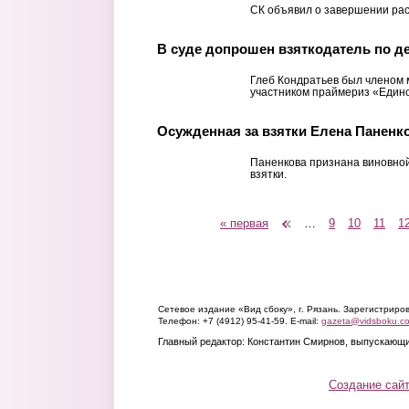
СК объявил о завершении ра
В суде допрошен взяткодатель по д
Глеб Кондратьев был членом
участником праймериз «Едино
Осужденная за взятки Елена Паненко
Паненкова признана виновной
взятки.
« первая
‹ предыдущая
…
9
10
11
1
Страницы
Сетевое издание «Вид сбоку», г. Рязань. Зарегистрир
Телефон: +7 (4912) 95-41-59. E-mail:
gazeta@vidsboku.c
Главный редактор: Константин Смирнов, выпускающи
Создание сай