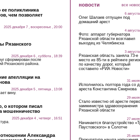
новости
все ново
 ее поликлиника
6 августа
тов, чем позволяет
Олег Шалаев отпущен под
домашний арест
2025 декабря 7 , воскресенье , 20:00
4 августа
Фото: аппарат губернатора
Рязанской области возглавил
выходец из Челябинска
вы Рязанского
3 августа
Рязанская область заняла 73-е
2025 декабря 6 , суббота , 18:39
руг сформирован после
место из 85-ти в рейтинге регио
ий Рязанского района.
по качеству дорог, который
составило «РИА Новости»
ние апелляции на
31 июля
нова
Исполнилось полтора года со д
ареста Константина Смирнова
2025 декабря 5 , пятница , 13:08
ает вину.
29 июля
Стало известно об аресте перво
, о котором писал
замминистра здравоохранения
Рязанской области
за мошенничество
2025 декабря 4 , четверг , 16:51
27 июля
тура.
Начинается благоустройство «
Паустовского» в Солотче
в отношении Александра
25 июля
Прокуратура нашла нарушения