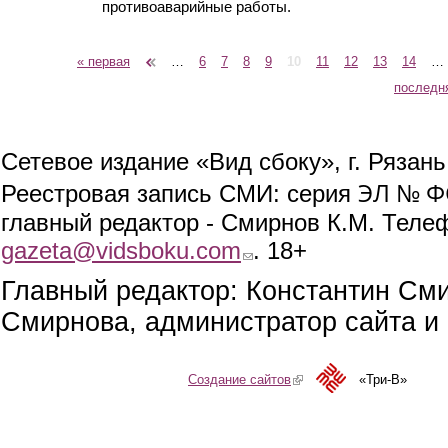
противоаварийные работы.
« первая
‹ предыдущая
…
6
7
8
9
10
11
12
13
14
…
Страницы
последн
Сетевое издание «Вид сбоку», г. Рязан
ЭЛ № ФС
Реестровая запись СМИ: серия
главный редактор - Смирнов К.М. Телефо
gazeta@vidsboku.com
(link sends e-mail)
. 18+
Главный редактор: Константин См
Смирнова, администратор сайта и 
Создание сайтов
(link is external)
«Три-В»