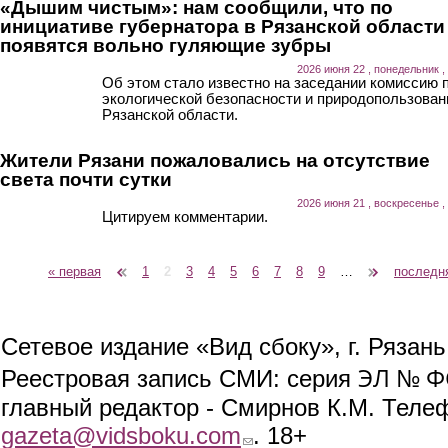
«Дышим чистым»: нам сообщили, что по
инициативе губернатора в Рязанской области
появятся вольно гуляющие зубры
2026 июня 22 , понедельник ,
Об этом стало известно на заседании комиссию 
экологической безопасности и природопользова
Рязанской области.
Жители Рязани пожаловались на отсутствие
света почти сутки
2026 июня 21 , воскресенье ,
Цитируем комментарии.
« первая
‹ предыдущая
1
2
3
4
5
6
7
8
9
…
следующая ›
последн
Страницы
Сетевое издание «Вид сбоку», г. Рязан
ЭЛ № ФС
Реестровая запись СМИ: серия
главный редактор - Смирнов К.М. Телефо
gazeta@vidsboku.com
(link sends e-mail)
. 18+