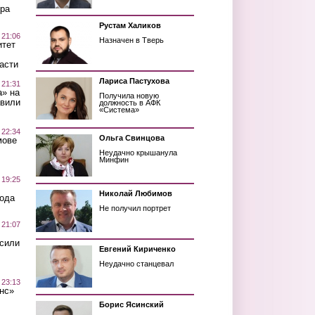
ра
Рустам Халиков
 21:06
Назначен в Тверь
итет
асти
Лариса Пастухова
 21:31
а» на
Получила новую
авили
должность в АФК
«Система»
 22:34
Ольга Свинцова
мове
Неудачно крышанула
Минфин
 19:25
Николай Любимов
вода
Не получил портрет
 21:07
осили
Евгений Кириченко
Неудачно станцевал
 23:13
нс»
Борис Ясинский