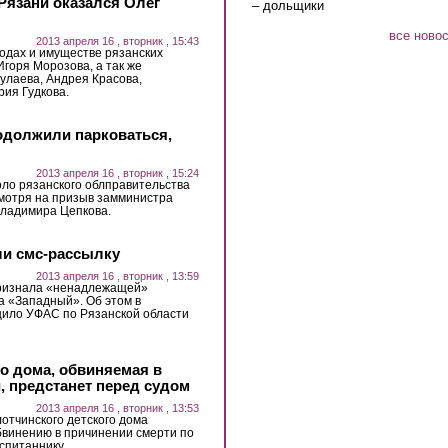
Рязани оказался Олег
– дольщики
все ново
2013 апреля 16 , вторник , 15:43
одах и имуществе рязанских
горя Морозова, а так же
улаева, Андрея Красова,
ия Гудкова.
одолжили парковаться,
2013 апреля 16 , вторник , 15:24
ло рязанского облправительства
мотря на призыв замминистра
Владимира Цепкова.
ли смс-рассылку
2013 апреля 16 , вторник , 13:59
признала «ненадлежащей»
а «Западный». Об этом в
щило УФАС по Рязанской области
о дома, обвиняемая в
, предстанет перед судом
2013 апреля 16 , вторник , 13:53
тчинского детского дома
бвинению в причинении смерти по
спитаннику.