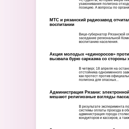
узаконивания полигона отход
позицию. А вопросы по органи
МТС и рязанский радиозавод отчита
воспитании
Вице-губернатор Рязанской о
заседание региональной Коми
воспитанию населения.
Акция молодых «единоросов» против
вызвала бурю сарказма со стороны 
В четверг, 18 апреля на оста
отстойника одноименного зав
как протест против официаль
полигона для опасных...
Администрация Рязани: электронной
мешают религиозные взгляды пасс
В результате эксперимента п
системы оплаты проезда в о
администрация города столкн
кондукторов и кассиров, а также