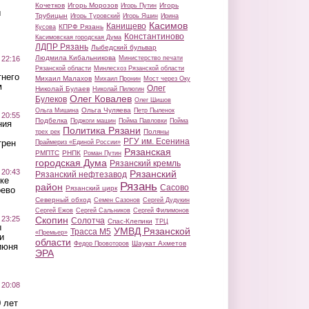
Кочетков
Игорь Морозов
Игорь
Игорь Путин
ы
Трубицын
Игорь Туровский
Игорь Яшин
Ирина
Касимов
Канищево
КПРФ Рязань
Кусова
Константиново
Касимовская городская Дума
ЛДПР Рязань
Лыбедский бульвар
Людмила Кибальникова
 22:16
Министерство печати
Рязанской области
Минлесхоз Рязанской области
тнего
Михаил Малахов
Михаил Пронин
Мост через Оку
м
Олег
Николай Булаев
Николай Пилюгин
Олег Ковалев
Булеков
Олег Шишов
Ольга Чуляева
Ольга Мишина
Петр Пыленок
 20:55
Подбелка
Поджоги машин
Пойма Павловки
Пойма
ния
Политика Рязани
Поляны
трех рек
РГУ им. Есенина
трен
Праймериз «Единой России»
Рязанская
РМПТС
РНПК
Роман Путин
городская Дума
Рязанский кремль
 20:43
Рязанский
Рязанский нефтезавод
ке
Рязань
район
Сасово
Рязанский цирк
оево
Северный обход
Семен Сазонов
Сергей Дудукин
Сергей Ежов
Сергей Сальников
Сергей Филимонов
 23:25
Скопин
Солотча
Спас-Клепики
ТРЦ
ы
УМВД Рязанской
Трасса М5
«Премьер»
и
области
Шаукат Ахметов
Федор Провоторов
июня
ЭРА
 20:08
 лет