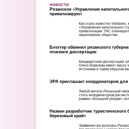
Перейти к основному содержанию
новости
Рязанское «Управление капитальног
приватизируют
Как стало известно Vidsboku
«Управление капитального стр
приватизации. УКС планирует
акционерное общество.
Блоггер обвинил рязанского губерна
плагиате диссертации
Кандидатская диссертация гу
Олега Ковалева имеет массу 
источники и таким образом яв
ЭРА приглашает координаторов для
Любой житель Рязанской обла
стать координатором расчистк
рамках «Большой уборки», кот
Назван разработчик туристического 
березовый край»
Замминистра культуры Рязан