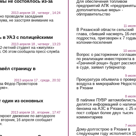
мы не состоялось из-за
Для обеспечения топливом
предприятий АПК «предпринят
дополнительные меры» -
2013 апреля 18 , четверг , 14:24
облправительство
но проводили заседания
рума, не заостряя внимание на
11 июля
В Рязанской области сельский
глава, сбивший насмерть 16-ле
ь в УАЗ с полицейскими
подростка, приговорен к 7 года
колонии-поселения
2013 апреля 18 , четверг , 13:23
22-летний студент на «жигулях»
10 июля
к. Об этом сообщила пресс-служба
Вопрос о расторжении соглаше
по реализации инвестпроекта в
«Грачиной роще» будет рассмо
в суде, заявил губернатор
авёл страницу в
9 июля
Прокуратура объявила о провер
2013 апреля 17 , среда , 20:32
воздуха в микрорайоне Недост
ова Фёдор Провоторов
в Рязани
уке».
8 июля
В паблике ПУВР автомобилист
 один из основных
делятся информацией о наличи
бензина на АЗС в Рязани, с 25 
пост собрал более двух тысяч
2013 апреля 16 , вторник , 17:47
рекроют движение по автодороге
комментариев
о вторник, 16 апреля сообщает
и.
7 июля
Дому-долгострою в Рязани в
следующем году исполнится 10