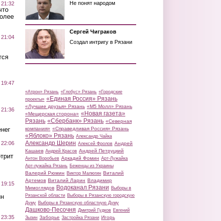
Не понят народом
 21:32
что
более
Сергей Чиграков
 21:04
Создал интригу в Рязани
тся
 19:47
«Атрон» Рязань
«Глобус» Рязань
«Городские
«Единая Россия» Рязань
проекты»
«Лучшие друзья» Рязань
«М5 Молл» Рязань
 21:36
«Новая газета»
«Мещерская сторона»
Рязань
«Сбербанк» Рязань
«Северная
нег
компания»
«Справедливая Россия» Рязань
«Яблоко» Рязань
Александр Чайка
Александр Шерин
 22:06
Андрей
Алексей Фролов
Кашаев
Андрей Петруцкий
Андрей Красов
трит
Аркадий Фомин
Антон Воробьев
Арт-Лужайка
Арт-лужайка Рязань
Беженцы из Украины
Валерий Рюмин
Виталий
Виктор Малюгин
Артемов
Виталий Ларин
Владимир
 19:15
Водоканал Рязани
Мимоглядов
Выборы в
ин
Рязанской области
Выборы в Рязанскую городскую
Думу
Выборы в Рязанскую областную Думу
Дашково-Песочня
Дмитрий Гудков
Евгений
 23:35
Заборье
Игорь
Зызин
Застройка Рязани