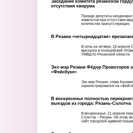
Заседание комитета рязанской горду
отсутствия кворума
Прежде депутаты неоднократ
комитетов при отсутствии кво
количество присутствующих.
В Рязани «четырнадцатая» врезалас
В ночь на четверг, 18 апреля 
врезался в полицейский УАЗи
УМВД по Рязанской области.
Экс-мэр Рязани Фёдор Провоторов з
«Фейсбуке»
Экс-мэр Рязани, глава Касим
зарегистрировался на «Фейсб
В воскресенье полностью перекроют
выездов из города: Рязань-Солотча
В воскресенье, 21 апреля пе
Солотча – Рязань. Об этом, в
сайт городской администраци