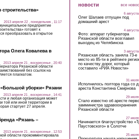
новости
все ново
о строительства»
6 августа
Олег Шалаев отпущен под
домашний арест
2013 апреля 22 , понедельник , 11:17
, муниципальное предприятие
оительства» готовят к
4 августа
ся преобразовать в открытое
Фото: аппарат губернатора
Рязанской области возглавил
выходец из Челябинска
тора Олега Ковалева в
3 августа
Рязанская область заняла 73-е
место из 85-ти в рейтинге регио
2013 апреля 21 , воскресенье , 20:40
по качеству дорог, который
бернатора Рязанской области
составило «РИА Новости»
заимствований без ссылок на
ляется плагиатом.
31 июля
Исполнилось полтора года со д
 «Большой уборки» Рязани
ареста Константина Смирнова
2013 апреля 21 , воскресенье , 14:41
29 июля
сти и любая организация может
Стало известно об аресте перво
и той или иной территории в
замминистра здравоохранения
орая стартует 27 апреля.
Рязанской области
27 июля
бренда «Рязань –
Начинается благоустройство «
Паустовского» в Солотче
2013 апреля 21 , воскресенье , 12:53
25 июля
ской области прокомментировала
Прокуратура нашла нарушения