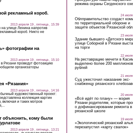
у
режима охраны Сегденского озе
вой рекламный короб.
24 июля
Облправительство создаст ком
по территориальной обороне и
2013 апреля 19 , пятница , 15:39
защите объектов Рязанской обл
и на улице Ленина напротив
екламный короб. Никто не
23 июля
Здание бывшего «Детского мир
улице Соборной в Рязани выст
на торги
ть» фотографии на
22 июля
На реставрацию мечети в Каси
2013 апреля 19 , пятница , 15:10
выделено более 200 миллионов
 в Рязани проведут фотоакцию
сообщили организаторы
рублей
21 июля
Суд ужесточил наказание экс-
ея «Рязания»
снабженцу рязанского хлебоза
2013 апреля 19 , пятница , 14:16
обычный художественный проект:
20 июля
представлена коллекция картин
«Всё идёт по плану» — мэрия
, включая и таких мэтров
Рязани родителям, которые пр
...
о дофинансировании ремонта в
рязанской школе
г объяснить, кому были
19 июля
Турлатове
«Экологический рязанский алья
перезапустил «карту свалок»
2013 апреля 19 , пятница , 13:21
кетировали - выступали против