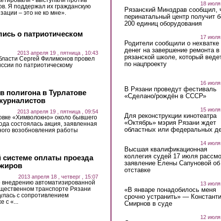
18 июля
ов. Я поддержал их гражданскую
Рязанский Минздрав сообщил, 
зации – это не ко мне».
перинатальный центр получит 
200 единиц оборудования
лись о патриотическом
17 июля
Родители сообщили о нехватке
денег на завершение ремонта в
2013 апреля 19 , пятница , 10:43
рязанской школе, который веде
бласти Сергей Филимонов провел
по нацпроекту
ссии по патриотическому
16 июля
В Рязани проведут фестиваль
 полигона в Турлатове
«Сделано/рождён в СССР»
журналистов
15 июля
2013 апреля 19 , пятница , 09:54
Для реконструкции кинотеатра
новке «Химволокно» около бывшего
«Октябрь» мэрия Рязани ждет
ода состоялась акция, заявленная
областных или федеральных де
ного возобновления работы
14 июля
Высшая квалификационная
коллегия судей 17 июля рассмо
 системе оплаты проезда
заявление Елены Сапуновой об
ажиров
отставке
2013 апреля 18 , четверг , 15:07
о внедрению автоматизированной
13 июля
бщественном транспорте Рязани
«В январе понадобилось меня
улась с сопротивлением
срочно устранить» — Констант
 с «...
Смирнов в суде
12 июля