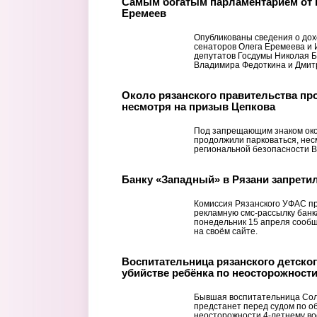
Самым богатым парламентарием от 
Еремеев
Опубликованы сведения о дох
сенаторов Олега Еремеева и И
депутатов Госдумы Николая Б
Владимира Федоткина и Дмитр
Около рязанского правительства пр
несмотря на призыв Цепкова
Под запрещающим знаком око
продолжили парковаться, нес
региональной безопасности 
Банку «Западный» в Рязани запрети
Комиссия Рязанского УФАС 
рекламную смс-рассылку банк
понедельник 15 апреля сооб
на своём сайте.
Воспитательница рязанского детског
убийстве ребёнка по неосторожности
Бывшая воспитательница Соло
предстанет перед судом по о
неосторожности 4-летнему во