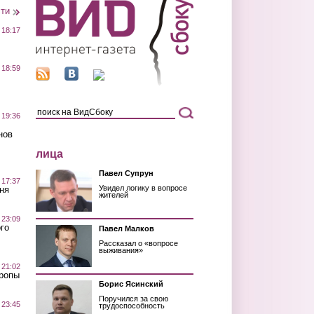
сти
 18:17
 18:59
 19:36
нов
лица
Павел Супрун
 17:37
Увидел логику в вопросе
ня
жителей
 23:09
го
Павел Малков
Рассказал о «вопросе
выживания»
 21:02
Тропы
Борис Ясинский
Поручился за свою
 23:45
трудоспособность