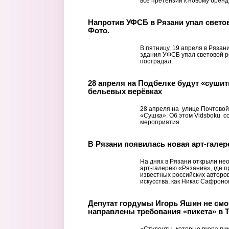
все претензии к новому бренд
Напротив УФСБ в Рязани упал свето
Фото.
В пятницу, 19 апреля в Рязан
здания УФСБ упал световой р
пострадал.
28 апреля на Подбелке будут «суши
бельевых верёвках
28 апреля на улице Почтовой
«Сушка». Об этом Vidsboku 
мероприятия.
В Рязани появилась новая арт-галер
На днях в Рязани открыли не
арт-галерею «Рязания», где 
известных российских авторов
искусства, как Никас Сафронов,
Депутат гордумы Игорь Яшин не смо
направлены требования «пикета» в 
«Студенты, которые вчера пи