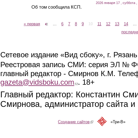
2026 января 17 , суббота ,
Об том сообщила КСП.
« первая
‹ предыдущая
…
6
7
8
9
10
11
12
13
14
…
Страницы
последн
Сетевое издание «Вид сбоку», г. Рязан
ЭЛ № ФС
Реестровая запись СМИ: серия
главный редактор - Смирнов К.М. Телефо
gazeta@vidsboku.com
(link sends e-mail)
. 18+
Главный редактор: Константин См
Смирнова, администратор сайта и 
Создание сайтов
(link is external)
«Три-В»