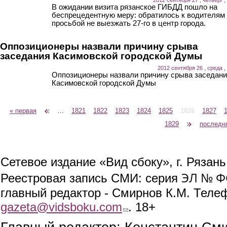
В ожидании визита рязанское ГИБДД пошло на
беспрецедентную меру: обратилось к водителям
просьбой не выезжать 27-го в центр города.
Оппозиционеры назвали причину срыва
заседания Касимовской городской Думы
2012 сентября 26 , среда ,
Оппозиционеры назвали причину срыва заседан
Касимовской городской Думы
« первая
‹ предыдущая
…
1821
1822
1823
1824
1825
1826
1827
Страницы
1829
следующая ›
последн
Сетевое издание «Вид сбоку», г. Рязан
ЭЛ № ФС
Реестровая запись СМИ: серия
главный редактор - Смирнов К.М. Телефо
gazeta@vidsboku.com
(link sends e-mail)
. 18+