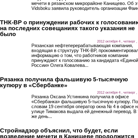
мечети в рязанском микрорайоне Канищево. Об э
Vidsboku заявила руководитель организации Фаин
ТНК-BP о принуждении рабочих к голосовани
на последних совещаниях такого указания не
было
2012 октября 4 , четверг ,
Рязанская нефтеперерабатывающая компания,
входящая в структуру ТНК-BP, прокомментирова
информацию о том, что работников компании
принуждают к голосованию за кандидата «Едино
России» Олега Ковалева...
Рязанка получила фальшивую 5-тысячную
купюру в «Сбербанке»
2012 октября 4 , четверг ,
Рязанка Оксана Устинкина получила в офисе
«Сбербанка» фальшивую 5-тысячную купюру. По
словам 19 сентября оператор окна № 4 в офисе н
улице Тимакова выдала ей денежный перевод. В 
же день...
Стройнадзор объяснил, что будет, если
возведение мечети в Канищеве продолжится