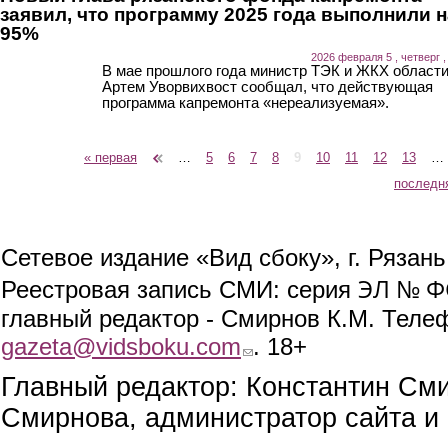
заявил, что программу 2025 года выполнили н
95%
2026 февраля 5 , четверг ,
В мае прошлого года министр ТЭК и ЖКХ област
Артем Уворвихвост сообщал, что действующая
программа капремонта «нереализуемая».
« первая
‹ предыдущая
…
5
6
7
8
9
10
11
12
13
…
Страницы
последн
Сетевое издание «Вид сбоку», г. Рязан
ЭЛ № ФС
Реестровая запись СМИ: серия
главный редактор - Смирнов К.М. Телефо
gazeta@vidsboku.com
(link sends e-mail)
. 18+
Главный редактор: Константин См
Смирнова, администратор сайта и 