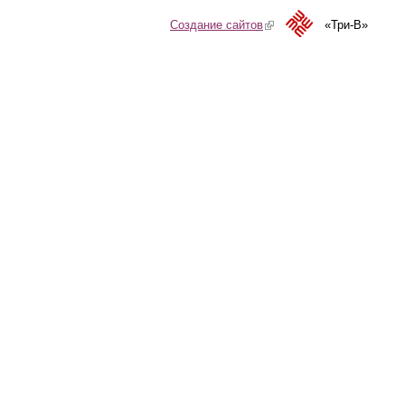
Создание сайтов
(link is external)
«Три-В»