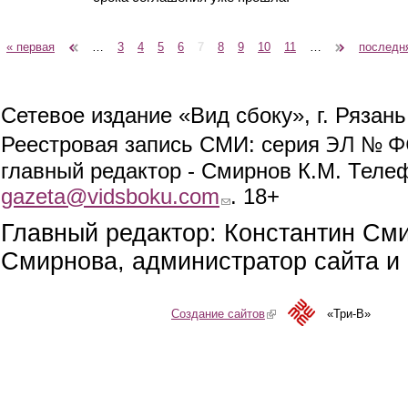
« первая
‹ предыдущая
…
3
4
5
6
7
8
9
10
11
…
следующая ›
последн
Страницы
Сетевое издание «Вид сбоку», г. Рязан
ЭЛ № ФС
Реестровая запись СМИ: серия
главный редактор - Смирнов К.М. Телефо
gazeta@vidsboku.com
(link sends e-mail)
. 18+
Главный редактор: Константин См
Смирнова, администратор сайта и 
Создание сайтов
(link is external)
«Три-В»