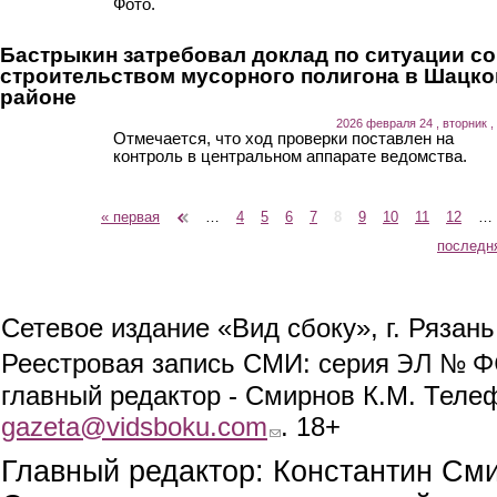
Фото.
Бастрыкин затребовал доклад по ситуации со
строительством мусорного полигона в Шацк
районе
2026 февраля 24 , вторник ,
Отмечается, что ход проверки поставлен на
контроль в центральном аппарате ведомства.
« первая
‹ предыдущая
…
4
5
6
7
8
9
10
11
12
…
Страницы
последн
Сетевое издание «Вид сбоку», г. Рязан
ЭЛ № ФС
Реестровая запись СМИ: серия
главный редактор - Смирнов К.М. Телефо
gazeta@vidsboku.com
(link sends e-mail)
. 18+
Главный редактор: Константин См