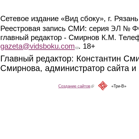
Сетевое издание «Вид сбоку», г. Рязан
ЭЛ № ФС
Реестровая запись СМИ: серия
главный редактор - Смирнов К.М. Телефо
gazeta@vidsboku.com
(link sends e-mail)
. 18+
Главный редактор: Константин См
Смирнова, администратор сайта и 
Создание сайтов
(link is external)
«Три-В»