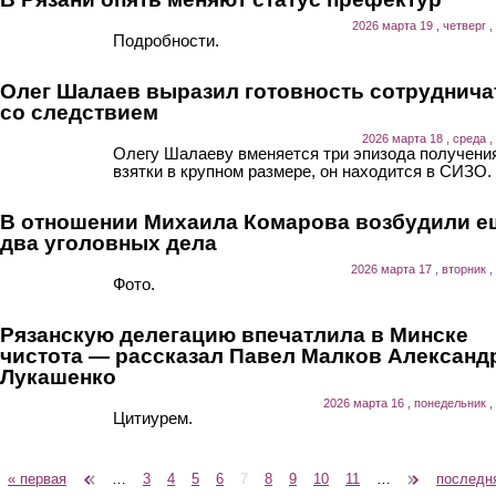
2026 марта 19 , четверг ,
Подробности.
Олег Шалаев выразил готовность сотруднича
со следствием
2026 марта 18 , среда ,
Олегу Шалаеву вменяется три эпизода получени
взятки в крупном размере, он находится в СИЗО.
В отношении Михаила Комарова возбудили е
два уголовных дела
2026 марта 17 , вторник ,
Фото.
Рязанскую делегацию впечатлила в Минске
чистота — рассказал Павел Малков Александ
Лукашенко
2026 марта 16 , понедельник ,
Цитиурем.
« первая
‹ предыдущая
…
3
4
5
6
7
8
9
10
11
…
следующая ›
последн
Страницы