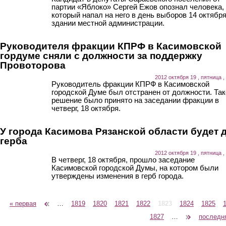
партии «Яблоко» Сергей Ежов опознал человека,
который напал на него в день выборов 14 октября
здании местной администрации.
Руководителя фракции КПРФ в Касимовской
гордуме сняли с должности за поддержку
Провоторова
2012 октября 19 , пятница ,
Руководитель фракции КПРФ в Касимовской
городской Думе был отстранен от должности. Так
решение было принято на заседании фракции в
четверг, 18 октября.
У города Касимова Рязанской области будет 
герба
2012 октября 19 , пятница ,
В четверг, 18 октября, прошло заседание
Касимовской городской Думы, на котором были
утверждены изменения в герб города.
« первая
‹ предыдущая
…
1819
1820
1821
1822
1823
1824
1825
Страницы
1827
…
следующая ›
последн