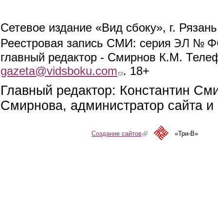
Сетевое издание «Вид сбоку», г. Рязан
ЭЛ № ФС
Реестровая запись СМИ: серия
главный редактор - Смирнов К.М. Телефо
gazeta@vidsboku.com
(link sends e-mail)
. 18+
Главный редактор: Константин См
Смирнова, администратор сайта и 
Создание сайтов
(link is external)
«Три-В»