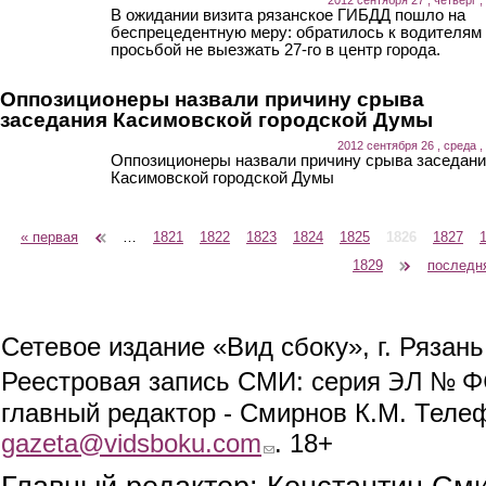
В ожидании визита рязанское ГИБДД пошло на
беспрецедентную меру: обратилось к водителям
просьбой не выезжать 27-го в центр города.
Оппозиционеры назвали причину срыва
заседания Касимовской городской Думы
2012 сентября 26 , среда ,
Оппозиционеры назвали причину срыва заседан
Касимовской городской Думы
« первая
‹ предыдущая
…
1821
1822
1823
1824
1825
1826
1827
Страницы
1829
следующая ›
последн
Сетевое издание «Вид сбоку», г. Рязан
ЭЛ № ФС
Реестровая запись СМИ: серия
главный редактор - Смирнов К.М. Телефо
gazeta@vidsboku.com
(link sends e-mail)
. 18+