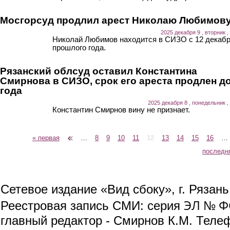
Мосгорсуд продлил арест Николаю Любимов
2025 декабря 9 , вторник ,
Николай Любимов находится в СИЗО с 12 декаб
прошлого года.
Рязанский облсуд оставил Константина
Смирнова в СИЗО, срок его ареста продлен д
года
2025 декабря 8 , понедельник ,
Константин Смирнов вину не признает.
« первая
‹ предыдущая
…
8
9
10
11
12
13
14
15
16
…
Страницы
последн
Сетевое издание «Вид сбоку», г. Рязан
ЭЛ № ФС
Реестровая запись СМИ: серия
главный редактор - Смирнов К.М. Телефо