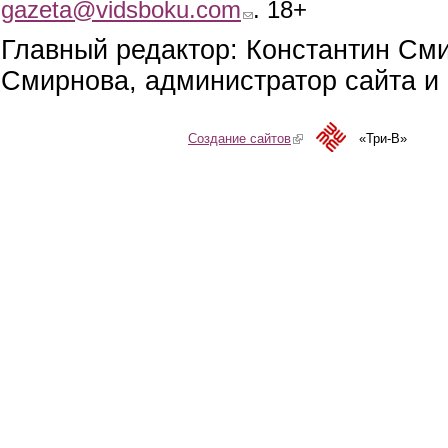
gazeta@vidsboku.com
(link sends e-mail)
. 18+
Главный редактор: Константин См
Смирнова, администратор сайта и 
Создание сайтов
(link is external)
«Три-В»