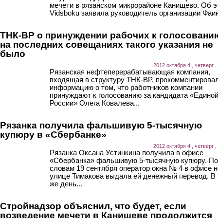
мечети в рязанском микрорайоне Канищево. Об э
Vidsboku заявила руководитель организации Фаин
ТНК-BP о принуждении рабочих к голосовани
на последних совещаниях такого указания не
было
2012 октября 4 , четверг ,
Рязанская нефтеперерабатывающая компания,
входящая в структуру ТНК-BP, прокомментирова
информацию о том, что работников компании
принуждают к голосованию за кандидата «Едино
России» Олега Ковалева...
Рязанка получила фальшивую 5-тысячную
купюру в «Сбербанке»
2012 октября 4 , четверг ,
Рязанка Оксана Устинкина получила в офисе
«Сбербанка» фальшивую 5-тысячную купюру. По
словам 19 сентября оператор окна № 4 в офисе н
улице Тимакова выдала ей денежный перевод. В 
же день...
Стройнадзор объяснил, что будет, если
возведение мечети в Канищеве продолжится