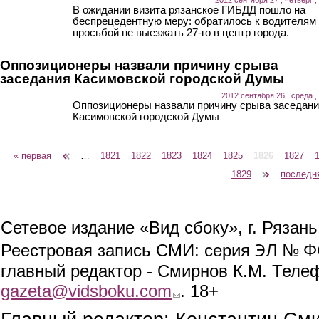
В ожидании визита рязанское ГИБДД пошло на
беспрецедентную меру: обратилось к водителям
просьбой не выезжать 27-го в центр города.
Оппозиционеры назвали причину срыва
заседания Касимовской городской Думы
2012 сентября 26 , среда ,
Оппозиционеры назвали причину срыва заседан
Касимовской городской Думы
« первая
‹ предыдущая
…
1821
1822
1823
1824
1825
1826
1827
Страницы
1829
следующая ›
последн
Сетевое издание «Вид сбоку», г. Рязан
ЭЛ № ФС
Реестровая запись СМИ: серия
главный редактор - Смирнов К.М. Телефо
gazeta@vidsboku.com
(link sends e-mail)
. 18+