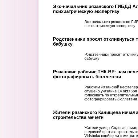
Экс-начальник рязанского ГИБДД А
психиатрическую экспертизу
Экс-начальник рязанского ГИ
психиатрическую экспертизу
Родственники просят откликнуться 
бабушку
Родственники просят откликну
бабушку
Рязанские рабочие ТНК-ВР: нам веле
фотографировать бюллетени
Рабочим Рязанской нефтепе
спущено указание 14 октября
голосовать по открепительны
фотографировать бюллетени н
Жители рязанского Канищева начали
строительства мечети
Жители улицы Садовая в мик
подписей против строительств
Vidsboku сообщили сами жите