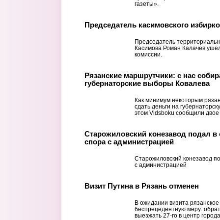
газеты».
Председатель касимовского избирк
Председатель территориальн
Касимова Роман Калачев ушел
комиссии.
Рязанские маршрутчики: с нас собир
губернаторские выборы Ковалева
Как минимум некоторым ряза
сдать деньги на губернаторск
этом Vidsboku сообщили двое
Старожиловский конезавод подал в с
спора с администрацией
Старожиловский конезавод под
с администрацией
Визит Путина в Рязань отменен
В ожидании визита рязанско
беспрецедентную меру: обрат
выезжать 27-го в центр города