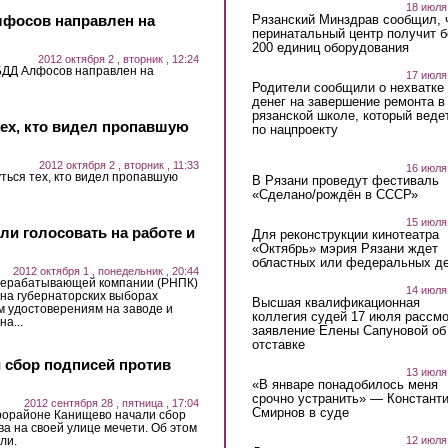
18 июля
лфосов направлен на
Рязанский Минздрав сообщил, 
перинатальный центр получит 
200 единиц оборудования
2012 октября 2 , вторник , 12:24
БДД Алфосов направлен на
17 июля
Родители сообщили о нехватке
денег на завершение ремонта в
рязанской школе, который веде
тех, кто видел пропавшую
по нацпроекту
2012 октября 2 , вторник , 11:33
16 июля
ться тех, кто видел пропавшую
В Рязани проведут фестиваль
«Сделано/рождён в СССР»
15 июля
ли голосовать на работе и
Для реконструкции кинотеатра
«Октябрь» мэрия Рязани ждет
областных или федеральных де
2012 октября 1 , понедельник , 20:44
рерабатывающей компании (РНПК)
14 июля
 на губернаторских выборах
Высшая квалификационная
м удостоверениям на заводе и
коллегия судей 17 июля рассмо
а...
заявление Елены Сапуновой об
отставке
 сбор подписей против
13 июля
«В январе понадобилось меня
срочно устранить» — Констант
2012 сентября 28 , пятница , 17:04
Смирнов в суде
рорайоне Канищево начали сбор
а на своей улице мечети. Об этом
12 июля
ли.