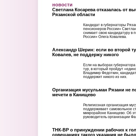
Перейти к основному содержанию
новости
Светлана Косарева отказалась от вы
Рязанской области
Кандидат в губернаторы Ряза
пенсионеров России» Светлан
снимает свою кандидатуру в 
России» Олега Ковалева.
Александр Шерин: если во второй т
Ковалев, не поддержу никого
Если на выборах губернатора
тур, в который пройдут «един
Владимир Федоткин, кандида
поддержит никого из них.
Организация мусульман Рязани не 
мечети в Канищево
Религиозная организация мус
поддерживает самовольное ст
микрорайоне Канищево. Об эт
руководитель организации Фаи
ТНК-BP о принуждении рабочих к го
совещаниях такого указания не был