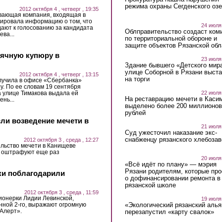
режима охраны Сегденского озе
2012 октября 4 , четверг , 19:35
ающая компания, входящая в
тировала информацию о том, что
24 июля
ают к голосованию за кандидата
Облправительство создаст ком
ва...
по территориальной обороне и
защите объектов Рязанской обл
ячную купюру в
23 июля
Здание бывшего «Детского мир
улице Соборной в Рязани выст
2012 октября 4 , четверг , 13:15
на торги
лучила в офисе «Сбербанка»
. По ее словам 19 сентября
22 июля
а улице Тимакова выдала ей
На реставрацию мечети в Каси
нь...
выделено более 200 миллионов
рублей
сли возведение мечети в
21 июля
Суд ужесточил наказание экс-
снабженцу рязанского хлебоза
2012 октября 3 , среда , 12:27
ельство мечети в Канищеве
а оштрафуют еще раз
20 июля
«Всё идёт по плану» — мэрия
Рязани родителям, которые пр
ки поблагодарили
о дофинансировании ремонта в
рязанской школе
2012 октября 3 , среда , 11:59
ионерки Лидии Левинской,
19 июля
нной 2-го, выражают огромную
«Экологический рязанский алья
 Алерт».
перезапустил «карту свалок»