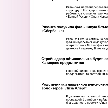
Рязанская нефтеперерабатыв
структуру ТНК-BP, прокоммен
работников компании принужд
«Единой России» Олега Ковале
Рязанка получила фальшивую 5-тыс
«Сбербанке»
Рязанка Оксана Устинкина по
фальшивую 5-тысячную купюру
оператор окна № 4 в офисе н
денежный перевод. В тот же де
Стройнадзор объяснил, что будет, е
Канищеве продолжится
Госстройнадзор: если строит
продолжится, то застройщик
Родственники найденной пенсионер
волонтеров "Лиза Алерт"
Родственники рязанской пенс
пропавшей 1 октября и найде
благодарность проекту «Лиза