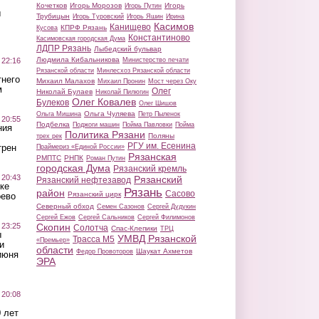
Кочетков
Игорь Морозов
Игорь
Игорь Путин
ы
Трубицын
Игорь Туровский
Игорь Яшин
Ирина
Касимов
Канищево
КПРФ Рязань
Кусова
Константиново
Касимовская городская Дума
ЛДПР Рязань
Лыбедский бульвар
Людмила Кибальникова
 22:16
Министерство печати
Рязанской области
Минлесхоз Рязанской области
тнего
Михаил Малахов
Михаил Пронин
Мост через Оку
м
Олег
Николай Булаев
Николай Пилюгин
Олег Ковалев
Булеков
Олег Шишов
Ольга Чуляева
Ольга Мишина
Петр Пыленок
 20:55
Подбелка
Поджоги машин
Пойма Павловки
Пойма
ния
Политика Рязани
Поляны
трех рек
РГУ им. Есенина
трен
Праймериз «Единой России»
Рязанская
РМПТС
РНПК
Роман Путин
городская Дума
Рязанский кремль
 20:43
Рязанский
Рязанский нефтезавод
ке
Рязань
район
Сасово
Рязанский цирк
оево
Северный обход
Семен Сазонов
Сергей Дудукин
Сергей Ежов
Сергей Сальников
Сергей Филимонов
 23:25
Скопин
Солотча
Спас-Клепики
ТРЦ
ы
УМВД Рязанской
Трасса М5
«Премьер»
и
области
Шаукат Ахметов
Федор Провоторов
июня
ЭРА
 20:08
 лет