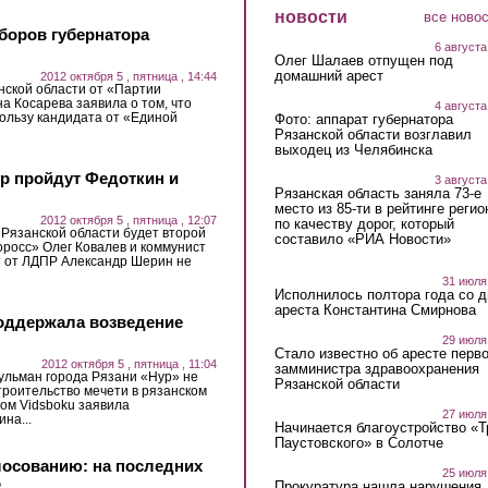
новости
все ново
боров губернатора
6 августа
Олег Шалаев отпущен под
домашний арест
2012 октября 5 , пятница , 14:44
нской области от «Партии
а Косарева заявила о том, что
4 августа
пользу кандидата от «Единой
Фото: аппарат губернатора
Рязанской области возглавил
выходец из Челябинска
ур пройдут Федоткин и
3 августа
Рязанская область заняла 73-е
место из 85-ти в рейтинге регио
2012 октября 5 , пятница , 12:07
по качеству дорог, который
 Рязанской области будет второй
составило «РИА Новости»
оросс» Олег Ковалев и коммунист
т от ЛДПР Александр Шерин не
31 июля
Исполнилось полтора года со д
ареста Константина Смирнова
поддержала возведение
29 июля
Стало известно об аресте перво
2012 октября 5 , пятница , 11:04
замминистра здравоохранения
ульман города Рязани «Нур» не
Рязанской области
роительство мечети в рязанском
ом Vidsboku заявила
27 июля
на...
Начинается благоустройство «
Паустовского» в Солотче
лосованию: на последних
25 июля
о
Прокуратура нашла нарушения