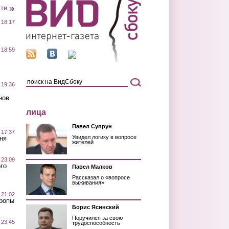
сти
 18:17
 18:59
 19:36
нов
лица
Павел Супрун
 17:37
Увидел логику в вопросе
ня
жителей
 23:09
го
Павел Малков
Рассказал о «вопросе
выживания»
 21:02
Тропы
Борис Ясинский
Поручился за свою
 23:45
трудоспособность