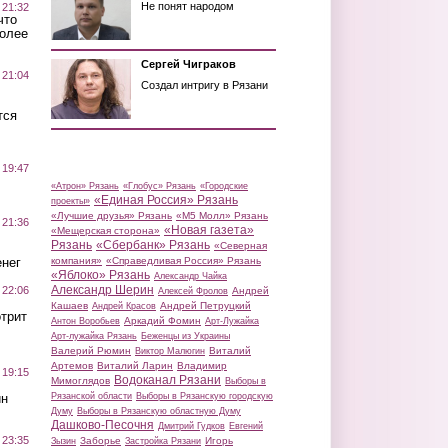
Не понят народом
 21:32
что
более
Сергей Чиграков
 21:04
Создал интригу в Рязани
тся
 19:47
«Атрон» Рязань
«Глобус» Рязань
«Городские
«Единая Россия» Рязань
проекты»
«Лучшие друзья» Рязань
«М5 Молл» Рязань
 21:36
«Новая газета»
«Мещерская сторона»
Рязань
«Сбербанк» Рязань
«Северная
нег
компания»
«Справедливая Россия» Рязань
«Яблоко» Рязань
Александр Чайка
Александр Шерин
 22:06
Андрей
Алексей Фролов
Кашаев
Андрей Петруцкий
Андрей Красов
трит
Аркадий Фомин
Антон Воробьев
Арт-Лужайка
Арт-лужайка Рязань
Беженцы из Украины
Валерий Рюмин
Виталий
Виктор Малюгин
Артемов
Виталий Ларин
Владимир
 19:15
Водоканал Рязани
Мимоглядов
Выборы в
ин
Рязанской области
Выборы в Рязанскую городскую
Думу
Выборы в Рязанскую областную Думу
Дашково-Песочня
Дмитрий Гудков
Евгений
 23:35
Заборье
Игорь
Зызин
Застройка Рязани