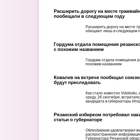
Расширить дорогу на месте трамвайн
пообещали в следующем году
Расширить дорогу на месте т
обещают лишь в следующем г
Гордума отдала помещения рязанск
с похожим названием
Гордума отдала помещения ря
похожим названием
Ковалев на встрече пообещал союзни
будут преследовать
Как стало известно Vidsboku, 
среду, 26 сентября, встретил
кандидата в губернаторы Иго
Рязанский избирком потребовал нака
статьи о губернаторе
Облизбирком удовлетворил ж
распространения информаци
Губернатора Рязанской обла