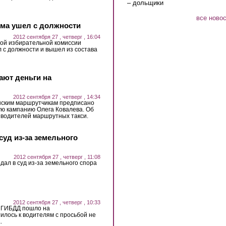
– дольщики
все ново
ома ушел с должности
2012 сентября 27 , четверг , 16:04
ой избирательной комиссии
 с должности и вышел из состава
ают деньги на
2012 сентября 27 , четверг , 14:34
нским маршрутчикам предписано
ую кампанию Олега Ковалева. Об
 водителей маршрутных такси.
уд из-за земельного
2012 сентября 27 , четверг , 11:08
ал в суд из-за земельного спора
2012 сентября 27 , четверг , 10:33
е ГИБДД пошло на
илось к водителям с просьбой не
.