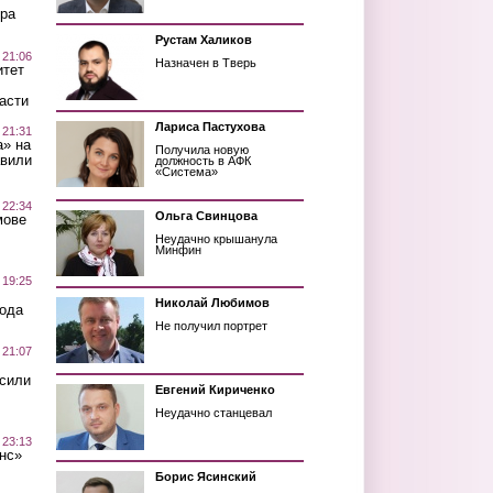
ра
Рустам Халиков
 21:06
Назначен в Тверь
итет
асти
Лариса Пастухова
 21:31
а» на
Получила новую
авили
должность в АФК
«Система»
 22:34
Ольга Свинцова
мове
Неудачно крышанула
Минфин
 19:25
Николай Любимов
вода
Не получил портрет
 21:07
осили
Евгений Кириченко
Неудачно станцевал
 23:13
нс»
Борис Ясинский