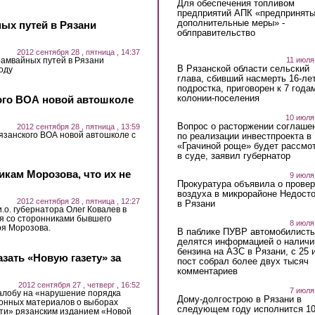
Для обеспечения топливом
предприятий АПК «предпринят
дополнительные меры» -
ых путей в Рязани
облправительство
2012 сентября 28 , пятница , 14:37
11 июля
рамвайных путей в Рязани
В Рязанской области сельский
оду
глава, сбивший насмерть 16-ле
подростка, приговорен к 7 года
колонии-поселения
ого ВОА новой автошколе
10 июля
Вопрос о расторжении соглаше
2012 сентября 28 , пятница , 13:59
занского ВОА новой автошколе с
по реализации инвестпроекта в
«Грачиной роще» будет рассмо
в суде, заявил губернатор
кам Морозова, что их не
9 июля
Прокуратура объявила о провер
воздуха в микрорайоне Недост
2012 сентября 28 , пятница , 12:27
в Рязани
и.о. губернатора Олег Ковалев в
ся со сторонниками бывшего
8 июля
ря Морозова.
В паблике ПУВР автомобилист
делятся информацией о наличи
бензина на АЗС в Рязани, с 25 
зать «Новую газету» за
пост собрал более двух тысяч
комментариев
2012 сентября 27 , четверг , 16:52
7 июля
алобу на «нарушение порядка
Дому-долгострою в Рязани в
онных материалов о выборах
следующем году исполнится 10
сти» рязанским изданием «Новой