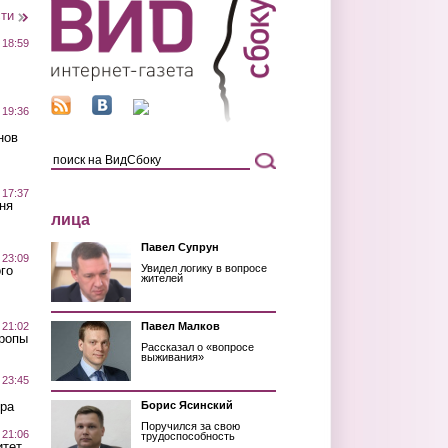
сти
 18:59
 19:36
нов
 17:37
ня
лица
Павел Супрун
 23:09
Увидел логику в вопросе
го
жителей
 21:02
Павел Малков
Тропы
Рассказал о «вопросе
выживания»
 23:45
ра
Борис Ясинский
Поручился за свою
 21:06
трудоспособность
итет