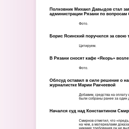
Полковник Михаил Давыдов стал за
администрации Рязани по вопросам 
Фото.
Борис Ясинский поручился за свою 
Цитируем.
В Рязани сносят кафе «Якорь» возле
Фото.
Облсуд оставил в силе решение о н
журналистке Марии Ракчеевой
Добавим, средства на оплату
были собраны ранее за один 
Начался суд над Константином Сми
Смирнов отметил, что «предъ
на чем, а материалами доказан
никакие требования он не выд