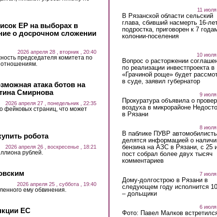
11 июля
В Рязанской области сельский
глава, сбивший насмерть 16-ле
исок ЕР на выборах в
подростка, приговорен к 7 года
ние о досрочном сложении
колонии-поселения
2026 апреля 28 , вторник , 20:40
10 июля
ность председателя комитета по
Вопрос о расторжении соглаше
 отношениям.
по реализации инвестпроекта в
«Грачиной роще» будет рассмо
в суде, заявил губернатор
озможная атака ботов на
нтина Смирнова
9 июля
Прокуратура объявила о провер
2026 апреля 27 , понедельник , 22:35
воздуха в микрорайоне Недост
о фейковых страниц, что может
в Рязани
8 июля
В паблике ПУВР автомобилист
купить робота
делятся информацией о наличи
бензина на АЗС в Рязани, с 25 
2026 апреля 26 , воскресенье , 18:21
иллиона рублей.
пост собрал более двух тысяч
комментариев
овским
7 июля
Дому-долгострою в Рязани в
2026 апреля 25 , суббота , 19:40
следующем году исполнится 10
ленного ему обвинения.
– дольщики
6 июля
нкции ЕС
Фото: Павел Малков встретился