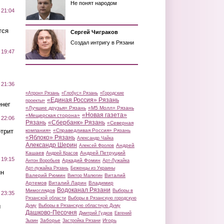
Не понят народом
 21:04
тся
Сергей Чиграков
Создал интригу в Рязани
 19:47
 21:36
«Атрон» Рязань
«Глобус» Рязань
«Городские
«Единая Россия» Рязань
проекты»
нег
«Лучшие друзья» Рязань
«М5 Молл» Рязань
«Новая газета»
«Мещерская сторона»
 22:06
Рязань
«Сбербанк» Рязань
«Северная
трит
компания»
«Справедливая Россия» Рязань
«Яблоко» Рязань
Александр Чайка
Александр Шерин
Андрей
Алексей Фролов
Кашаев
Андрей Петруцкий
Андрей Красов
 19:15
Аркадий Фомин
Антон Воробьев
Арт-Лужайка
Арт-лужайка Рязань
Беженцы из Украины
ин
Валерий Рюмин
Виталий
Виктор Малюгин
Артемов
Виталий Ларин
Владимир
Водоканал Рязани
Мимоглядов
Выборы в
 23:35
Рязанской области
Выборы в Рязанскую городскую
ы
Думу
Выборы в Рязанскую областную Думу
Дашково-Песочня
Дмитрий Гудков
Евгений
Заборье
Игорь
Зызин
Застройка Рязани