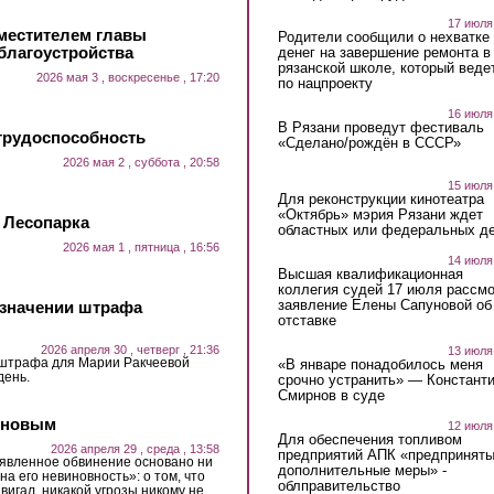
17 июля
местителем главы
Родители сообщили о нехватке
благоустройства
денег на завершение ремонта в
рязанской школе, который веде
2026 мая 3 , воскресенье , 17:20
по нацпроекту
16 июля
В Рязани проведут фестиваль
трудоспособность
«Сделано/рождён в СССР»
2026 мая 2 , суббота , 20:58
15 июля
Для реконструкции кинотеатра
«Октябрь» мэрия Рязани ждет
 Лесопарка
областных или федеральных де
2026 мая 1 , пятница , 16:56
14 июля
Высшая квалификационная
коллегия судей 17 июля рассмо
заявление Елены Сапуновой об
азначении штрафа
отставке
2026 апреля 30 , четверг , 21:36
13 июля
 штрафа для Марии Ракчеевой
«В январе понадобилось меня
день.
срочно устранить» — Констант
Смирнов в суде
рновым
12 июля
Для обеспечения топливом
2026 апреля 29 , среда , 13:58
предприятий АПК «предпринят
явленное обвинение основано ни
дополнительные меры» -
а его невиновность»: о том, что
облправительство
вигал, никакой угрозы никому не