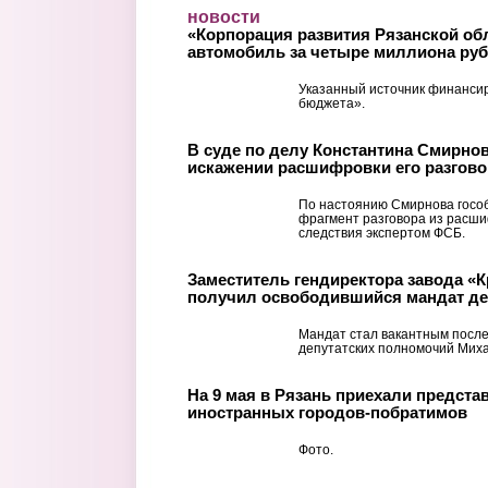
Перейти к основному содержанию
новости
«Корпорация развития Рязанской об
автомобиль за четыре миллиона ру
Указанный источник финанси
бюджета».
В суде по делу Константина Смирнов
искажении расшифровки его разгово
По настоянию Смирнова госо
фрагмент разговора из расш
следствия экспертом ФСБ.
Заместитель гендиректора завода «К
получил освободившийся мандат д
Мандат стал вакантным посл
депутатских полномочий Мих
На 9 мая в Рязань приехали предста
иностранных городов-побратимов
Фото.