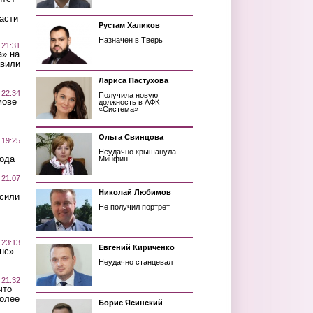
асти
Рустам Халиков
Назначен в Тверь
 21:31
а» на
авили
Лариса Пастухова
 22:34
Получила новую
мове
должность в АФК
«Система»
Ольга Свинцова
 19:25
Неудачно крышанула
вода
Минфин
 21:07
Николай Любимов
осили
Не получил портрет
 23:13
Евгений Кириченко
нс»
Неудачно станцевал
 21:32
что
более
Борис Ясинский