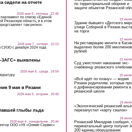
са сидели на отчете
по территориальной обороне и
защите объектов Рязанской обл
2026 мая 8 , пятница , 22:46
в парламент по списку «Единой
23 июля
й Рязанскую область, и в этом
Здание бывшего «Детского мир
представляет там регион.
улице Соборной в Рязани выст
на торги
22 июля
На реставрацию мечети в Каси
2026 мая 7 , четверг , 22:13
выделено более 200 миллионов
 СИЗО с декабря 2024 года.
рублей
21 июля
с-ЗАГС» выявлены
Суд ужесточил наказание экс-
снабженцу рязанского хлебоза
2026 мая 6 , среда , 19:59
куратуру.
20 июля
«Всё идёт по плану» — мэрия
Рязани родителям, которые пр
о дофинансировании ремонта в
ия 9 мая в Рязани
рязанской школе
2026 мая 5 , вторник , 20:49
19 июля
«Экологический рязанский алья
 упавшей глыбы льда
перезапустил «карту свалок»
18 июля
2026 мая 4 , понедельник , 20:44
Рязанский Минздрав сообщил, 
ректор ООО «УК «Олимп Сервис»
перинатальный центр получит 
200 единиц оборудования