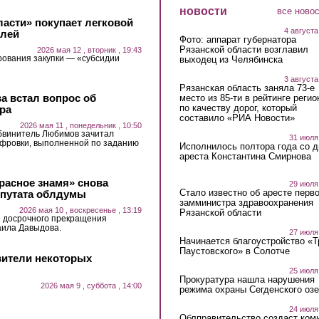
новости
все ново
ласти» покупает легковой
4 августа
блей
Фото: аппарат губернатора
Рязанской области возглавил
2026 мая 12 , вторник , 19:43
рования закупки — «субсидии
выходец из Челябинска
3 августа
Рязанская область заняла 73-е
а встал вопрос об
место из 85-ти в рейтинге регио
по качеству дорог, который
ра
составило «РИА Новости»
2026 мая 11 , понедельник , 10:50
бвинитель Любимов зачитал
31 июля
ифровки, выполненной по заданию
Исполнилось полтора года со д
ареста Константина Смирнова
расное знамя» снова
29 июля
Стало известно об аресте перво
епутата облдумы
замминистра здравоохранения
2026 мая 10 , воскресенье , 13:19
Рязанской области
е досрочного прекращения
аила Давыдова.
27 июля
Начинается благоустройство «
Паустовского» в Солотче
вители некоторых
25 июля
Прокуратура нашла нарушения
2026 мая 9 , суббота , 14:00
режима охраны Сегденского озе
24 июля
Облправительство создаст ком