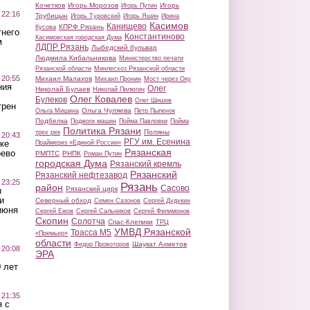
Кочетков
Игорь Морозов
Игорь
Игорь Путин
 22:16
Трубицын
Игорь Туровский
Игорь Яшин
Ирина
Касимов
Канищево
КПРФ Рязань
Кусова
тнего
Константиново
Касимовская городская Дума
м
ЛДПР Рязань
Лыбедский бульвар
Людмила Кибальникова
Министерство печати
Рязанской области
Минлесхоз Рязанской области
 20:55
Михаил Малахов
Михаил Пронин
Мост через Оку
ния
Олег
Николай Булаев
Николай Пилюгин
Олег Ковалев
Булеков
Олег Шишов
трен
Ольга Чуляева
Ольга Мишина
Петр Пыленок
Подбелка
Поджоги машин
Пойма Павловки
Пойма
Политика Рязани
Поляны
трех рек
 20:43
РГУ им. Есенина
ке
Праймериз «Единой России»
Рязанская
оево
РМПТС
РНПК
Роман Путин
городская Дума
Рязанский кремль
Рязанский
Рязанский нефтезавод
 23:25
Рязань
район
Сасово
Рязанский цирк
ы
и
Северный обход
Семен Сазонов
Сергей Дудукин
июня
Сергей Ежов
Сергей Сальников
Сергей Филимонов
Скопин
Солотча
Спас-Клепики
ТРЦ
УМВД Рязанской
Трасса М5
«Премьер»
области
Шаукат Ахметов
Федор Провоторов
 20:08
ЭРА
 лет
 21:35
 с