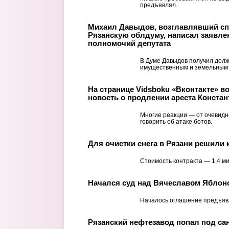
предъявлял.
Михаил Давыдов, возглавлявший сп
Рязанскую облдуму, написал заявле
полномочий депутата
В Думе Давыдов получил долж
имущественным и земельным
На странице Vidsboku «Вконтакте» в
новость о продлении ареста Конста
Многие реакции — от очевидн
говорить об атаке ботов.
Для очистки снега в Рязани решили 
Стоимость контракта — 1,4 м
Начался суд над Вячеславом Яблон
Началось оглашение предъяв
Рязанский нефтезавод попал под са