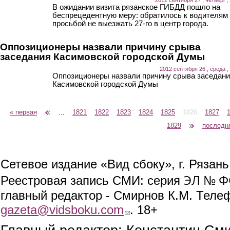
В ожидании визита рязанское ГИБДД пошло на
беспрецедентную меру: обратилось к водителям
просьбой не выезжать 27-го в центр города.
Оппозиционеры назвали причину срыва
заседания Касимовской городской Думы
2012 сентября 26 , среда ,
Оппозиционеры назвали причину срыва заседан
Касимовской городской Думы
« первая
‹ предыдущая
…
1821
1822
1823
1824
1825
1826
1827
Страницы
1829
следующая ›
последн
Сетевое издание «Вид сбоку», г. Рязан
ЭЛ № ФС
Реестровая запись СМИ: серия
главный редактор - Смирнов К.М. Телефо
gazeta@vidsboku.com
(link sends e-mail)
. 18+