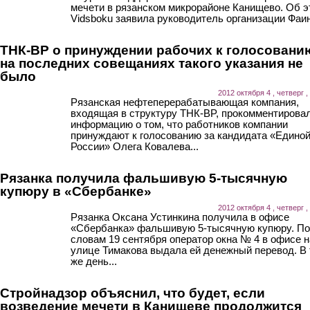
мечети в рязанском микрорайоне Канищево. Об э
Vidsboku заявила руководитель организации Фаин
ТНК-BP о принуждении рабочих к голосовани
на последних совещаниях такого указания не
было
2012 октября 4 , четверг ,
Рязанская нефтеперерабатывающая компания,
входящая в структуру ТНК-BP, прокомментирова
информацию о том, что работников компании
принуждают к голосованию за кандидата «Едино
России» Олега Ковалева...
Рязанка получила фальшивую 5-тысячную
купюру в «Сбербанке»
2012 октября 4 , четверг ,
Рязанка Оксана Устинкина получила в офисе
«Сбербанка» фальшивую 5-тысячную купюру. По
словам 19 сентября оператор окна № 4 в офисе н
улице Тимакова выдала ей денежный перевод. В 
же день...
Стройнадзор объяснил, что будет, если
возведение мечети в Канищеве продолжится