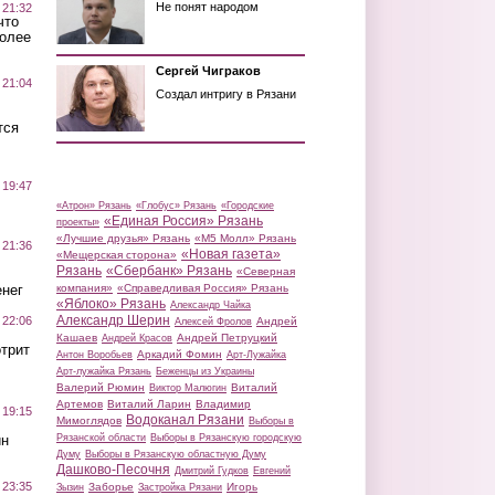
Не понят народом
 21:32
что
более
Сергей Чиграков
 21:04
Создал интригу в Рязани
тся
 19:47
«Атрон» Рязань
«Глобус» Рязань
«Городские
«Единая Россия» Рязань
проекты»
«Лучшие друзья» Рязань
«М5 Молл» Рязань
 21:36
«Новая газета»
«Мещерская сторона»
Рязань
«Сбербанк» Рязань
«Северная
нег
компания»
«Справедливая Россия» Рязань
«Яблоко» Рязань
Александр Чайка
Александр Шерин
 22:06
Андрей
Алексей Фролов
Кашаев
Андрей Петруцкий
Андрей Красов
трит
Аркадий Фомин
Антон Воробьев
Арт-Лужайка
Арт-лужайка Рязань
Беженцы из Украины
Валерий Рюмин
Виталий
Виктор Малюгин
Артемов
Виталий Ларин
Владимир
 19:15
Водоканал Рязани
Мимоглядов
Выборы в
ин
Рязанской области
Выборы в Рязанскую городскую
Думу
Выборы в Рязанскую областную Думу
Дашково-Песочня
Дмитрий Гудков
Евгений
 23:35
Заборье
Игорь
Зызин
Застройка Рязани