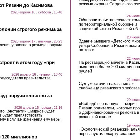
режима охраны Сегденского озе
от Рязани до Касимова
2026 апреля 18 , суббота , 15:48
24 июля
Облправительство создаст ком
по территориальной обороне и
защите объектов Рязанской обл
олонии строгого режима за
23 июля
Здание бывшего «Детского мир
2026 апреля 17 , пятница , 20:23
ения уголовного розыска получил
улице Соборной в Рязани выст
на торги
22 июля
троят в этом году «при
На реставрацию мечети в Каси
выделено более 200 миллионов
рублей
2026 апреля 16 , четверг , 18:40
председателя правительства
21 июля
Суд ужесточил наказание экс-
снабженцу рязанского хлебоза
суд поручительство за
20 июля
«Всё идёт по плану» — мэрия
2026 апреля 15 , среда , 21:16
Рязани родителям, которые пр
что Константин Смирнов будет
о дофинансировании ремонта в
не будет препятствовать
рязанской школе
делу в случае изменения ему меры
19 июля
«Экологический рязанский алья
перезапустил «карту свалок»
 120 миллионов