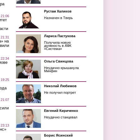
ра
Рустам Халиков
 21:06
Назначен в Тверь
итет
асти
Лариса Пастухова
 21:31
а» на
Получила новую
авили
должность в АФК
«Система»
 22:34
Ольга Свинцова
мове
Неудачно крышанула
Минфин
 19:25
Николай Любимов
вода
Не получил портрет
 21:07
осили
Евгений Кириченко
Неудачно станцевал
 23:13
нс»
Борис Ясинский