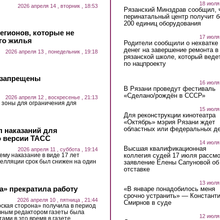
18 июля
2026 апреля 14 , вторник , 18:53
Рязанский Минздрав сообщил, 
перинатальный центр получит 
200 единиц оборудования
регионов, которые не
17 июля
го жилья
Родители сообщили о нехватке
денег на завершение ремонта в
2026 апреля 13 , понедельник , 19:18
рязанской школе, который веде
по нацпроекту
е запрещены
16 июля
В Рязани проведут фестиваль
«Сделано/рождён в СССР»
2026 апреля 12 , воскресенье , 21:13
 зоны для ограничения для
15 июля
Для реконструкции кинотеатра
«Октябрь» мэрия Рязани ждет
областных или федеральных де
п наказаний для
 версии ТАСС
14 июля
Высшая квалификационная
2026 апреля 11 , суббота , 19:14
коллегия судей 17 июля рассмо
ему наказание в виде 17 лет
пелляции срок был снижен на один
заявление Елены Сапуновой об
отставке
13 июля
а» прекратила работу
«В январе понадобилось меня
срочно устранить» — Констант
2026 апреля 10 , пятница , 21:44
Смирнов в суде
кая сторона» получила в период
лавным редактором газеты была
12 июля
ами в это время в газете