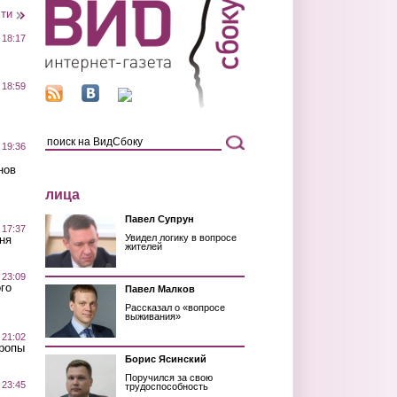
сти
 18:17
 18:59
 19:36
нов
лица
Павел Супрун
 17:37
Увидел логику в вопросе
ня
жителей
 23:09
го
Павел Малков
Рассказал о «вопросе
выживания»
 21:02
Тропы
Борис Ясинский
Поручился за свою
 23:45
трудоспособность