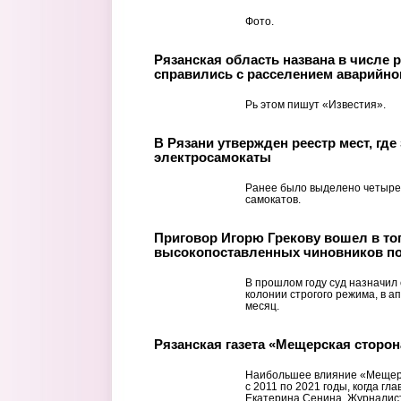
Фото.
Рязанская область названа в числе 
справились с расселением аварийно
Рь этом пишут «Известия».
В Рязани утвержден реестр мест, гд
электросамокаты
Ранее было выделено четыре
самокатов.
Приговор Игорю Грекову вошел в то
высокопоставленных чиновников по
В прошлом году суд назначил 
колонии строгого режима, в а
месяц.
Рязанская газета «Мещерская сторон
Наибольшее влияние «Мещерс
с 2011 по 2021 годы, когда г
Екатерина Сенина. Журналист