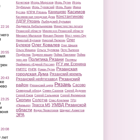
Кочетков
Игорь Морозов
Игорь
Игорь Путин
ы
Трубицын
Игорь Туровский
Игорь Яшин
Ирина
Касимов
Канищево
КПРФ Рязань
Кусова
Константиново
Касимовская городская Дума
ЛДПР Рязань
Лыбедский бульвар
Людмила Кибальникова
 22:16
Министерство печати
Рязанской области
Минлесхоз Рязанской области
тнего
Михаил Малахов
Михаил Пронин
Мост через Оку
м
Олег
Николай Булаев
Николай Пилюгин
Олег Ковалев
Булеков
Олег Шишов
Ольга Чуляева
Ольга Мишина
Петр Пыленок
 20:55
Подбелка
Поджоги машин
Пойма Павловки
Пойма
ния
Политика Рязани
Поляны
трех рек
РГУ им. Есенина
трен
Праймериз «Единой России»
Рязанская
РМПТС
РНПК
Роман Путин
городская Дума
Рязанский кремль
 20:43
Рязанский
Рязанский нефтезавод
ке
Рязань
район
Сасово
Рязанский цирк
оево
Северный обход
Семен Сазонов
Сергей Дудукин
Сергей Ежов
Сергей Сальников
Сергей Филимонов
 23:25
Скопин
Солотча
Спас-Клепики
ТРЦ
ы
УМВД Рязанской
Трасса М5
«Премьер»
и
области
Шаукат Ахметов
Федор Провоторов
июня
ЭРА
 20:08
 лет