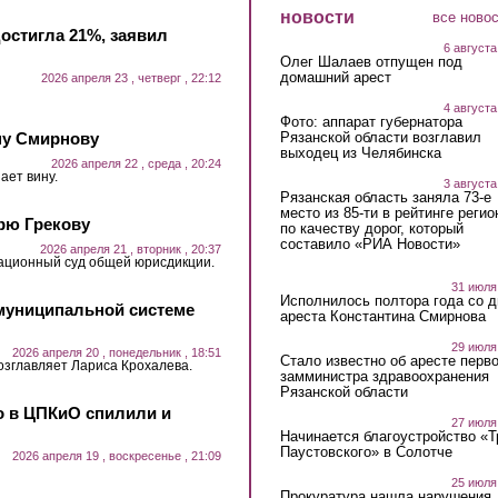
новости
все ново
достигла 21%, заявил
6 августа
Олег Шалаев отпущен под
домашний арест
2026 апреля 23 , четверг , 22:12
4 августа
Фото: аппарат губернатора
ну Смирнову
Рязанской области возглавил
выходец из Челябинска
2026 апреля 22 , среда , 20:24
ает вину.
3 августа
Рязанская область заняла 73-е
место из 85-ти в рейтинге регио
рю Грекову
по качеству дорог, который
составило «РИА Новости»
2026 апреля 21 , вторник , 20:37
ационный суд общей юрисдикции.
31 июля
Исполнилось полтора года со д
муниципальной системе
ареста Константина Смирнова
29 июля
2026 апреля 20 , понедельник , 18:51
Стало известно об аресте перво
озглавляет Лариса Крохалева.
замминистра здравоохранения
Рязанской области
о в ЦПКиО спилили и
27 июля
Начинается благоустройство «
Паустовского» в Солотче
2026 апреля 19 , воскресенье , 21:09
25 июля
Прокуратура нашла нарушения