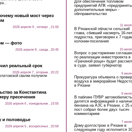
Для обеспечения топливом
а...
предприятий АПК «предпринят
дополнительные меры» -
облправительство
почему новый мост через
ым
11 июля
2026 апреля 9 , четверг , 21:00
В Рязанской области сельский
глава, сбивший насмерть 16-ле
подростка, приговорен к 7 года
колонии-поселения
ом — фото
10 июля
2026 апреля 8 , среда , 20:45
Вопрос о расторжении соглаше
по реализации инвестпроекта в
«Грачиной роще» будет рассмо
в суде, заявил губернатор
учил реальный срок
2026 апреля 7 , вторник , 20:22
9 июля
рлатовской свалки получили
Прокуратура объявила о провер
воздуха в микрорайоне Недост
в Рязани
ьство за Константина
8 июля
меру пресечения
В паблике ПУВР автомобилист
делятся информацией о наличи
2026 апреля 6 , понедельник , 15:55
бензина на АЗС в Рязани, с 25 
пост собрал более двух тысяч
комментариев
у и половодье
7 июля
Дому-долгострою в Рязани в
2026 апреля 5 , воскресенье , 20:58
следующем году исполнится 10