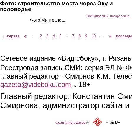
Фото: строительство моста через Оку и
половодье
2026 апреля 5 , воскресенье ,
Фото Минтранса.
« первая
‹ предыдущая
…
2
3
4
5
6
7
8
9
10
…
следующая ›
последн
Страницы
Сетевое издание «Вид сбоку», г. Рязан
ЭЛ № ФС
Реестровая запись СМИ: серия
главный редактор - Смирнов К.М. Телефо
gazeta@vidsboku.com
(link sends e-mail)
. 18+
Главный редактор: Константин См
Смирнова, администратор сайта и 
Создание сайтов
(link is external)
«Три-В»