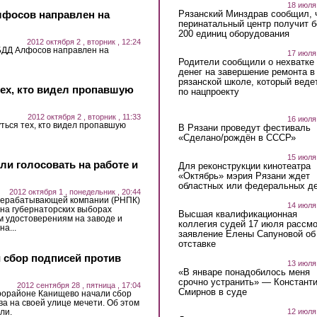
18 июля
лфосов направлен на
Рязанский Минздрав сообщил, 
перинатальный центр получит 
200 единиц оборудования
2012 октября 2 , вторник , 12:24
БДД Алфосов направлен на
17 июля
Родители сообщили о нехватке
денег на завершение ремонта в
рязанской школе, который веде
тех, кто видел пропавшую
по нацпроекту
2012 октября 2 , вторник , 11:33
16 июля
ться тех, кто видел пропавшую
В Рязани проведут фестиваль
«Сделано/рождён в СССР»
15 июля
ли голосовать на работе и
Для реконструкции кинотеатра
«Октябрь» мэрия Рязани ждет
областных или федеральных де
2012 октября 1 , понедельник , 20:44
рерабатывающей компании (РНПК)
14 июля
 на губернаторских выборах
Высшая квалификационная
м удостоверениям на заводе и
коллегия судей 17 июля рассмо
а...
заявление Елены Сапуновой об
отставке
 сбор подписей против
13 июля
«В январе понадобилось меня
срочно устранить» — Констант
2012 сентября 28 , пятница , 17:04
Смирнов в суде
рорайоне Канищево начали сбор
а на своей улице мечети. Об этом
12 июля
ли.