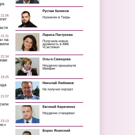
ра
Рустам Халиков
 21:06
Назначен в Тверь
итет
асти
Лариса Пастухова
 21:31
а» на
Получила новую
авили
должность в АФК
«Система»
 22:34
Ольга Свинцова
мове
Неудачно крышанула
Минфин
 19:25
Николай Любимов
вода
Не получил портрет
 21:07
осили
Евгений Кириченко
Неудачно станцевал
 23:13
нс»
Борис Ясинский