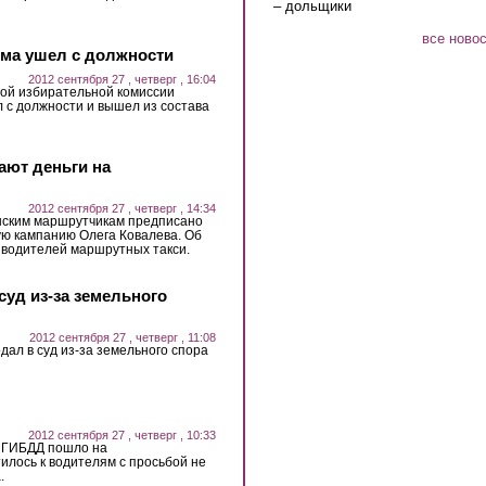
– дольщики
все ново
ома ушел с должности
2012 сентября 27 , четверг , 16:04
ой избирательной комиссии
 с должности и вышел из состава
ают деньги на
2012 сентября 27 , четверг , 14:34
нским маршрутчикам предписано
ую кампанию Олега Ковалева. Об
 водителей маршрутных такси.
уд из-за земельного
2012 сентября 27 , четверг , 11:08
ал в суд из-за земельного спора
2012 сентября 27 , четверг , 10:33
е ГИБДД пошло на
илось к водителям с просьбой не
.