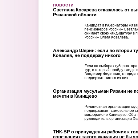
Перейти к основному содержанию
новости
Светлана Косарева отказалась от вы
Рязанской области
Кандидат в губернаторы Ряза
пенсионеров России» Светлан
снимает свою кандидатуру в 
России» Олега Ковалева.
Александр Шерин: если во второй т
Ковалев, не поддержу никого
Если на выборах губернатора
тур, в который пройдут «един
Владимир Федоткин, кандида
поддержит никого из них.
Организация мусульман Рязани не 
мечети в Канищево
Религиозная организация мус
поддерживает самовольное ст
микрорайоне Канищево. Об эт
руководитель организации Фаи
ТНК-BP о принуждении рабочих к го
совещаниях такого указания не был