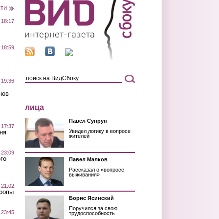
сти
 18:17
 18:59
 19:36
нов
лица
Павел Супрун
 17:37
Увидел логику в вопросе
ня
жителей
 23:09
го
Павел Малков
Рассказал о «вопросе
выживания»
 21:02
Тропы
Борис Ясинский
Поручился за свою
 23:45
трудоспособность