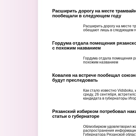
Расширить дорогу на месте трамвайн
пообещали в следующем году
Расширить дорогу на месте т
обещают лишь в следующем г
Гордума отдала помещения рязанск
с похожим названием
Гордума отдала помещения ря
похожим названием
Ковалев на встрече пообещал союзни
будут преследовать
Как стало известно Vidsboku, 
среду, 26 сентября, встретил
кандидата в губернаторы Иго
Рязанский избирком потребовал нака
статьи о губернаторе
Облизбирком удовлетворил ж
распространения информаци
Губернатора Рязанской обла