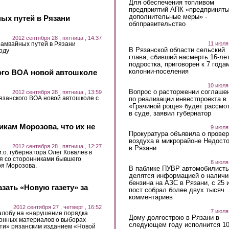
Для обеспечения топливом
предприятий АПК «предпринят
дополнительные меры» -
ых путей в Рязани
облправительство
2012 сентября 28 , пятница , 14:37
11 июля
рамвайных путей в Рязани
В Рязанской области сельский
оду
глава, сбивший насмерть 16-ле
подростка, приговорен к 7 года
колонии-поселения
ого ВОА новой автошколе
10 июля
Вопрос о расторжении соглаше
2012 сентября 28 , пятница , 13:59
занского ВОА новой автошколе с
по реализации инвестпроекта в
«Грачиной роще» будет рассмо
в суде, заявил губернатор
кам Морозова, что их не
9 июля
Прокуратура объявила о провер
воздуха в микрорайоне Недост
2012 сентября 28 , пятница , 12:27
в Рязани
и.о. губернатора Олег Ковалев в
ся со сторонниками бывшего
8 июля
ря Морозова.
В паблике ПУВР автомобилист
делятся информацией о наличи
бензина на АЗС в Рязани, с 25 
зать «Новую газету» за
пост собрал более двух тысяч
комментариев
2012 сентября 27 , четверг , 16:52
7 июля
алобу на «нарушение порядка
Дому-долгострою в Рязани в
онных материалов о выборах
следующем году исполнится 10
сти» рязанским изданием «Новой