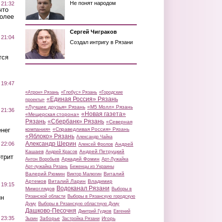
Не понят народом
 21:32
что
более
Сергей Чиграков
 21:04
Создал интригу в Рязани
тся
 19:47
«Атрон» Рязань
«Глобус» Рязань
«Городские
«Единая Россия» Рязань
проекты»
«Лучшие друзья» Рязань
«М5 Молл» Рязань
 21:36
«Новая газета»
«Мещерская сторона»
Рязань
«Сбербанк» Рязань
«Северная
нег
компания»
«Справедливая Россия» Рязань
«Яблоко» Рязань
Александр Чайка
Александр Шерин
 22:06
Андрей
Алексей Фролов
Кашаев
Андрей Петруцкий
Андрей Красов
трит
Аркадий Фомин
Антон Воробьев
Арт-Лужайка
Арт-лужайка Рязань
Беженцы из Украины
Валерий Рюмин
Виталий
Виктор Малюгин
Артемов
Виталий Ларин
Владимир
 19:15
Водоканал Рязани
Мимоглядов
Выборы в
ин
Рязанской области
Выборы в Рязанскую городскую
Думу
Выборы в Рязанскую областную Думу
Дашково-Песочня
Дмитрий Гудков
Евгений
 23:35
Заборье
Игорь
Зызин
Застройка Рязани