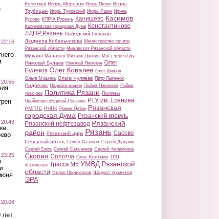
Кочетков
Игорь Морозов
Игорь
Игорь Путин
ы
Трубицын
Игорь Туровский
Игорь Яшин
Ирина
Касимов
Канищево
КПРФ Рязань
Кусова
Константиново
Касимовская городская Дума
ЛДПР Рязань
Лыбедский бульвар
Людмила Кибальникова
 22:16
Министерство печати
Рязанской области
Минлесхоз Рязанской области
тнего
Михаил Малахов
Михаил Пронин
Мост через Оку
м
Олег
Николай Булаев
Николай Пилюгин
Олег Ковалев
Булеков
Олег Шишов
Ольга Чуляева
Ольга Мишина
Петр Пыленок
 20:55
Подбелка
Поджоги машин
Пойма Павловки
Пойма
ния
Политика Рязани
Поляны
трех рек
РГУ им. Есенина
трен
Праймериз «Единой России»
Рязанская
РМПТС
РНПК
Роман Путин
городская Дума
Рязанский кремль
 20:43
Рязанский
Рязанский нефтезавод
ке
Рязань
район
Сасово
Рязанский цирк
оево
Северный обход
Семен Сазонов
Сергей Дудукин
Сергей Ежов
Сергей Сальников
Сергей Филимонов
 23:25
Скопин
Солотча
Спас-Клепики
ТРЦ
ы
УМВД Рязанской
Трасса М5
«Премьер»
и
области
Шаукат Ахметов
Федор Провоторов
июня
ЭРА
 20:08
 лет