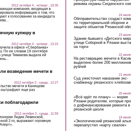
режима охраны Сегденского озе
2012 октября 4 , четверг , 19:35
ающая компания, входящая в
тировала информацию о том, что
24 июля
ают к голосованию за кандидата
Облправительство создаст ком
ва...
по территориальной обороне и
защите объектов Рязанской обл
ячную купюру в
23 июля
Здание бывшего «Детского мир
улице Соборной в Рязани выст
2012 октября 4 , четверг , 13:15
на торги
лучила в офисе «Сбербанка»
. По ее словам 19 сентября
22 июля
а улице Тимакова выдала ей
На реставрацию мечети в Каси
нь...
выделено более 200 миллионов
рублей
сли возведение мечети в
21 июля
Суд ужесточил наказание экс-
снабженцу рязанского хлебоза
2012 октября 3 , среда , 12:27
ельство мечети в Канищеве
а оштрафуют еще раз
20 июля
«Всё идёт по плану» — мэрия
Рязани родителям, которые пр
ки поблагодарили
о дофинансировании ремонта в
рязанской школе
2012 октября 3 , среда , 11:59
ионерки Лидии Левинской,
19 июля
нной 2-го, выражают огромную
«Экологический рязанский алья
 Алерт».
перезапустил «карту свалок»