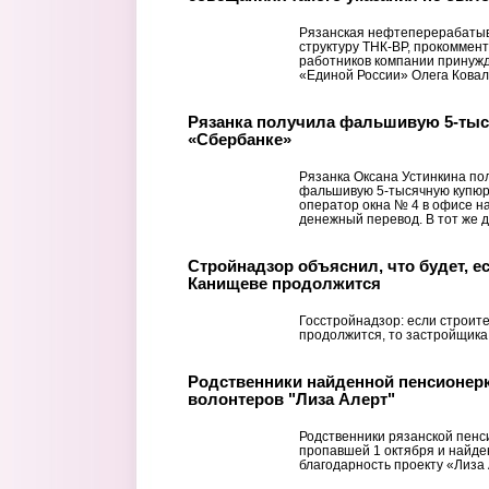
Рязанская нефтеперерабатыв
структуру ТНК-BP, прокоммен
работников компании принужд
«Единой России» Олега Ковале
Рязанка получила фальшивую 5-тыс
«Сбербанке»
Рязанка Оксана Устинкина по
фальшивую 5-тысячную купюру
оператор окна № 4 в офисе н
денежный перевод. В тот же де
Стройнадзор объяснил, что будет, е
Канищеве продолжится
Госстройнадзор: если строит
продолжится, то застройщик
Родственники найденной пенсионер
волонтеров "Лиза Алерт"
Родственники рязанской пенс
пропавшей 1 октября и найде
благодарность проекту «Лиза