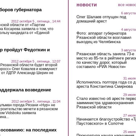
новости
все ново
боров губернатора
6 августа
Олег Шалаев отпущен под
домашний арест
2012 октября 5 , пятница , 14:44
нской области от «Партии
а Косарева заявила о том, что
4 августа
пользу кандидата от «Единой
Фото: аппарат губернатора
Рязанской области возглавил
выходец из Челябинска
ур пройдут Федоткин и
3 августа
Рязанская область заняла 73-е
место из 85-ти в рейтинге регио
2012 октября 5 , пятница , 12:07
по качеству дорог, который
 Рязанской области будет второй
составило «РИА Новости»
оросс» Олег Ковалев и коммунист
т от ЛДПР Александр Шерин не
31 июля
Исполнилось полтора года со д
ареста Константина Смирнова
поддержала возведение
29 июля
Стало известно об аресте перво
2012 октября 5 , пятница , 11:04
замминистра здравоохранения
ульман города Рязани «Нур» не
Рязанской области
роительство мечети в рязанском
ом Vidsboku заявила
27 июля
на...
Начинается благоустройство «
Паустовского» в Солотче
лосованию: на последних
25 июля
о
Прокуратура нашла нарушения