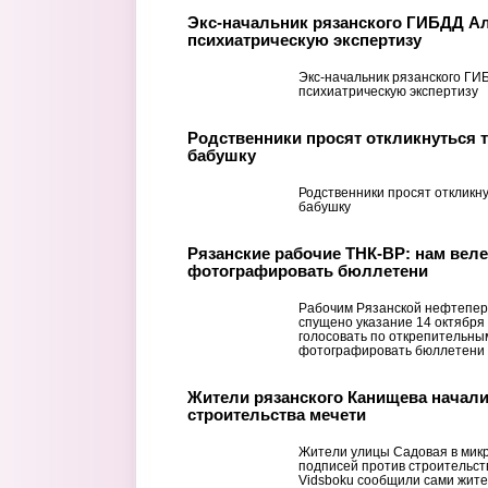
Экс-начальник рязанского ГИБДД А
психиатрическую экспертизу
Экс-начальник рязанского ГИ
психиатрическую экспертизу
Родственники просят откликнуться 
бабушку
Родственники просят откликну
бабушку
Рязанские рабочие ТНК-ВР: нам веле
фотографировать бюллетени
Рабочим Рязанской нефтепе
спущено указание 14 октября
голосовать по открепительны
фотографировать бюллетени н
Жители рязанского Канищева начали
строительства мечети
Жители улицы Садовая в мик
подписей против строительств
Vidsboku сообщили сами жите