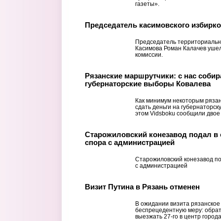
газеты».
Председатель касимовского избирк
Председатель территориальн
Касимова Роман Калачев ушел
комиссии.
Рязанские маршрутчики: с нас собир
губернаторские выборы Ковалева
Как минимум некоторым ряза
сдать деньги на губернаторск
этом Vidsboku сообщили двое
Старожиловский конезавод подал в с
спора с администрацией
Старожиловский конезавод под
с администрацией
Визит Путина в Рязань отменен
В ожидании визита рязанско
беспрецедентную меру: обрат
выезжать 27-го в центр города