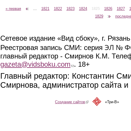
« первая
‹ предыдущая
…
1821
1822
1823
1824
1825
1826
1827
Страницы
1829
следующая ›
последн
Сетевое издание «Вид сбоку», г. Рязан
ЭЛ № ФС
Реестровая запись СМИ: серия
главный редактор - Смирнов К.М. Телефо
gazeta@vidsboku.com
(link sends e-mail)
. 18+
Главный редактор: Константин См
Смирнова, администратор сайта и 
Создание сайтов
(link is external)
«Три-В»