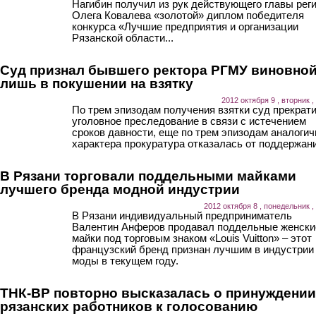
Нагибин получил из рук действующего главы рег
Олега Ковалева «золотой» диплом победителя
конкурса «Лучшие предприятия и организации
Рязанской области...
Cуд признал бывшего ректора РГМУ виновно
лишь в покушении на взятку
2012 октября 9 , вторник ,
По трем эпизодам получения взятки суд прекрат
уголовное преследование в связи с истечением
сроков давности, еще по трем эпизодам аналогич
характера прокуратура отказалась от поддержани
В Рязани торговали поддельными майками
лучшего бренда модной индустрии
2012 октября 8 , понедельник ,
В Рязани индивидуальный предприниматель
Валентин Анферов продавал поддельные женски
майки под торговым знаком «Louis Vuitton» – этот
французский бренд признан лучшим в индустрии
моды в текущем году.
ТНК-BP повторно высказалась о принуждении
рязанских работников к голосованию