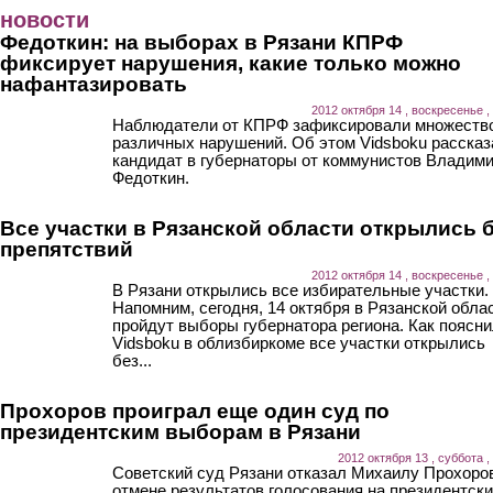
Перейти к основному содержанию
новости
Федоткин: на выборах в Рязани КПРФ
фиксирует нарушения, какие только можно
нафантазировать
2012 октября 14 , воскресенье ,
Наблюдатели от КПРФ зафиксировали множеств
различных нарушений. Об этом Vidsboku рассказ
кандидат в губернаторы от коммунистов Владим
Федоткин.
Все участки в Рязанской области открылись 
препятствий
2012 октября 14 , воскресенье ,
В Рязани открылись все избирательные участки.
Напомним, сегодня, 14 октября в Рязанской обла
пройдут выборы губернатора региона. Как поясн
Vidsboku в облизбиркоме все участки открылись
без...
Прохоров проиграл еще один суд по
президентским выборам в Рязани
2012 октября 13 , суббота ,
Советский суд Рязани отказал Михаилу Прохоро
отмене результатов голосования на президентск