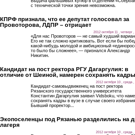
Выдача фальшивых купюр в отделении «Сберба
с технической точки зрения невозможна.
КПРФ признала, что ее депутат голосовал за
Провоторова, ЛДПР – отрицает
2012 октября 11 , четверг ,
«Для нас Провоторов — не самый худший вариан
Его не так сложно критиковать. Вот если бы поб
какой-нибудь молодой и амбициозный «единорос
то было бы сложнее», — признался Александр
Никитин.
Кандидат на пост ректора РГУ Дагаргулия: в
отличие от Шеиной, намерен сохранять кадр
2012 октября 10 , среда ,
Кандидат-самовыдвиженец на пост ректора
Рязанского государственного университета
Константин Дагаргулия заявил Vidsboku, что нам
сохранять кадры в вузе в случае своего избрания
Бывший проректор...
Экопоселенцы под Рязанью разделились на д
лагеря
2012 октября 10 , среда ,