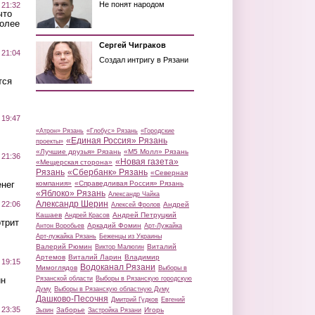
Не понят народом
 21:32
что
более
Сергей Чиграков
 21:04
Создал интригу в Рязани
тся
 19:47
«Атрон» Рязань
«Глобус» Рязань
«Городские
«Единая Россия» Рязань
проекты»
«Лучшие друзья» Рязань
«М5 Молл» Рязань
 21:36
«Новая газета»
«Мещерская сторона»
Рязань
«Сбербанк» Рязань
«Северная
нег
компания»
«Справедливая Россия» Рязань
«Яблоко» Рязань
Александр Чайка
Александр Шерин
 22:06
Андрей
Алексей Фролов
Кашаев
Андрей Петруцкий
Андрей Красов
трит
Аркадий Фомин
Антон Воробьев
Арт-Лужайка
Арт-лужайка Рязань
Беженцы из Украины
Валерий Рюмин
Виталий
Виктор Малюгин
Артемов
Виталий Ларин
Владимир
 19:15
Водоканал Рязани
Мимоглядов
Выборы в
ин
Рязанской области
Выборы в Рязанскую городскую
Думу
Выборы в Рязанскую областную Думу
Дашково-Песочня
Дмитрий Гудков
Евгений
 23:35
Заборье
Игорь
Зызин
Застройка Рязани