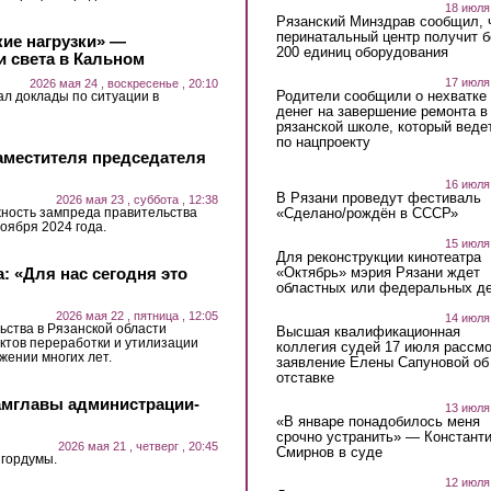
18 июля
Рязанский Минздрав сообщил, 
перинатальный центр получит 
кие нагрузки» —
200 единиц оборудования
и света в Кальном
17 июля
2026 мая 24 , воскресенье , 20:10
Родители сообщили о нехватке
ал доклады по ситуации в
денег на завершение ремонта в
рязанской школе, который веде
по нацпроекту
аместителя председателя
16 июля
В Рязани проведут фестиваль
2026 мая 23 , суббота , 12:38
«Сделано/рождён в СССР»
ность зампреда правительства
оября 2024 года.
15 июля
Для реконструкции кинотеатра
«Октябрь» мэрия Рязани ждет
: «Для нас сегодня это
областных или федеральных де
2026 мая 22 , пятница , 12:05
14 июля
ьства в Рязанской области
Высшая квалификационная
ктов переработки и утилизации
коллегия судей 17 июля рассмо
жении многих лет.
заявление Елены Сапуновой об
отставке
амглавы администрации-
13 июля
«В январе понадобилось меня
срочно устранить» — Констант
2026 мая 21 , четверг , 20:45
Смирнов в суде
 гордумы.
12 июля