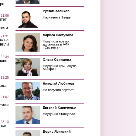
ра
Рустам Халиков
 21:06
Назначен в Тверь
итет
асти
Лариса Пастухова
 21:31
а» на
Получила новую
авили
должность в АФК
«Система»
 22:34
Ольга Свинцова
мове
Неудачно крышанула
Минфин
 19:25
Николай Любимов
вода
Не получил портрет
 21:07
осили
Евгений Кириченко
Неудачно станцевал
 23:13
нс»
Борис Ясинский