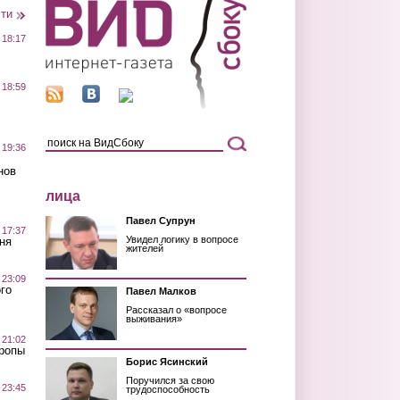
сти
 18:17
 18:59
 19:36
нов
лица
Павел Супрун
 17:37
Увидел логику в вопросе
ня
жителей
 23:09
го
Павел Малков
Рассказал о «вопросе
выживания»
 21:02
Тропы
Борис Ясинский
Поручился за свою
 23:45
трудоспособность