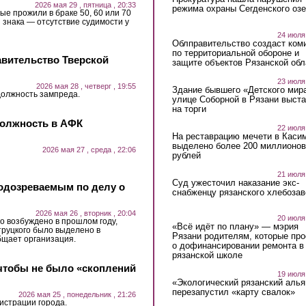
2026 мая 29 , пятница , 20:33
режима охраны Сегденского озе
ые прожили в браке 50, 60 или 70
 знака — отсутствие судимости у
24 июля
Облправительство создаст ком
по территориальной обороне и
авительство Тверской
защите объектов Рязанской обл
23 июля
2026 мая 28 , четверг , 19:55
Здание бывшего «Детского мир
должность зампреда.
улице Соборной в Рязани выст
на торги
должность в АФК
22 июля
На реставрацию мечети в Каси
выделено более 200 миллионов
2026 мая 27 , среда , 22:06
рублей
21 июля
Суд ужесточил наказание экс-
одозреваемым по делу о
снабженцу рязанского хлебоза
2026 мая 26 , вторник , 20:04
20 июля
о возбуждено в прошлом году,
«Всё идёт по плану» — мэрия
руцкого было выделено в
Рязани родителям, которые пр
бщает организация.
о дофинансировании ремонта в
рязанской школе
чтобы не было «скоплений
19 июля
«Экологический рязанский алья
перезапустил «карту свалок»
2026 мая 25 , понедельник , 21:26
истрации города.