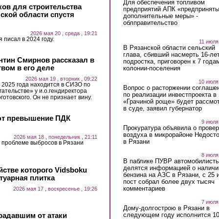
Для обеспечения топливом
ов для строительства
предприятий АПК «предпринят
нской области спустя
дополнительные меры» -
облправительство
2026 мая 20 , среда , 19:21
 писал в 2024 году.
11 июля
В Рязанской области сельский
глава, сбивший насмерть 16-ле
нтин Смирнов рассказал в
подростка, приговорен к 7 года
твом в его деле
колонии-поселения
2026 мая 19 , вторник , 09:22
10 июля
 2025 года находится в СИЗО по
Вопрос о расторжении соглаше
ательстве» у и.о.гендиректора
по реализации инвестпроекта в
отовского. Он не признает вину.
«Грачиной роще» будет рассмо
в суде, заявил губернатор
ют превышение ПДК
9 июля
Прокуратура объявила о провер
воздуха в микрорайоне Недост
2026 мая 18 , понедельник , 21:11
в Рязани
 проблеме выбросов в Рязани
8 июля
В паблике ПУВР автомобилист
делятся информацией о наличи
йстве которого Vidsboku
бензина на АЗС в Рязани, с 25 
отуарная плитка
пост собрал более двух тысяч
комментариев
2026 мая 17 , воскресенье , 19:26
7 июля
Дому-долгострою в Рязани в
следующем году исполнится 10
радавшим от атаки