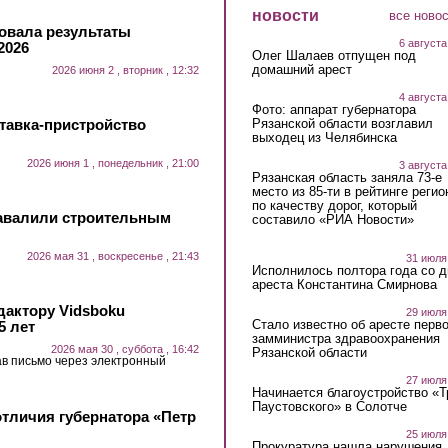
новости
все ново
овала результаты
6 августа
2026
Олег Шалаев отпущен под
домашний арест
2026 июня 2 , вторник , 12:32
4 августа
Фото: аппарат губернатора
тавка-пристройство
Рязанской области возглавил
выходец из Челябинска
2026 июня 1 , понедельник , 21:00
3 августа
Рязанская область заняла 73-е
место из 85-ти в рейтинге регио
по качеству дорог, который
завалили строительным
составило «РИА Новости»
2026 мая 31 , воскресенье , 21:43
31 июля
Исполнилось полтора года со д
ареста Константина Смирнова
дактору Vidsboku
29 июля
Стало известно об аресте перво
5 лет
замминистра здравоохранения
2026 мая 30 , суббота , 16:42
Рязанской области
ав письмо через электронный
27 июля
Начинается благоустройство «
Паустовского» в Солотче
отличия губернатора «Петр
25 июля
Прокуратура нашла нарушения