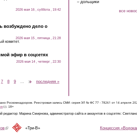
– дольщики
2026 мая 16 , суббота , 19:42
все ново
нь возбуждено дело о
2026 мая 15 , пятница , 21:28
ый комитет.
мой эфир в соцсетях
2026 мая 14 , четверг , 22:30
7
8
9
…
следующая ›
последняя »
ЭЛ № ФС 77 - 7826
1 от 14 апреля 20
овано Роскомнадзором. Реестровая запись СМИ: серия
(link sends e-mail)
om
. 18+
й редактор: Марина Смирнова, администратор сайта и аккаунтов в соцсетях: Светлан
Концессия «Водока
тов
(link is external)
«Три-В»