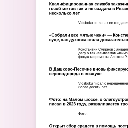
Квалифицированная служба заказчик
гособъектов так и не создана в Ряза
несколько лет
Vidsboku о планах ее создания
«Собрали все мятые чеки» — Конста
суде, как духовка стала доказательс
Константин Смирнов с января
делу о так называемом «вымог
фонда капремонта Алексея Рог
В Дашково-Песочне вновь фиксиру
сероводорода в воздухе
Vidsboku писал о нерешенной
более десяти лет.
Фото: на Малом шоссе, о благоустро
писал в 2023 году, разваливается тр
Фото.
Открыт сбор средств в помощь пост