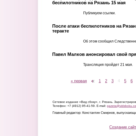
беспилотников на Рязань 15 мая
Публикуем ссылки.
После атаки беспилотников на Ряза
теракте
Об этом сообщил Следственн
Павел Малков анонсировал свой пря
Трансляция пройдет 21 мая.
« первая
‹ предыдущая
1
2
3
4
5
6
Страницы
Сетевое издание «Вид сбоку», г. Рязань. Зарегистрир
Телефон: +7 (4912) 95-41-59. E-mail:
gazeta@vidsboku.c
Главный редактор: Константин Смирнов, выпускающи
Создание сай