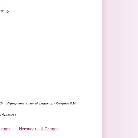
сти
20 г.
Учредитель, главный редактор - Смирнов К.М.
а Чудакова.
нала»
Неизвестный Павлов