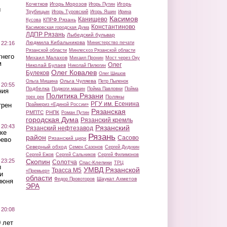
Кочетков
Игорь Морозов
Игорь
Игорь Путин
ы
Трубицын
Игорь Туровский
Игорь Яшин
Ирина
Касимов
Канищево
КПРФ Рязань
Кусова
Константиново
Касимовская городская Дума
ЛДПР Рязань
Лыбедский бульвар
Людмила Кибальникова
 22:16
Министерство печати
Рязанской области
Минлесхоз Рязанской области
тнего
Михаил Малахов
Михаил Пронин
Мост через Оку
м
Олег
Николай Булаев
Николай Пилюгин
Олег Ковалев
Булеков
Олег Шишов
Ольга Чуляева
Ольга Мишина
Петр Пыленок
 20:55
Подбелка
Поджоги машин
Пойма Павловки
Пойма
ния
Политика Рязани
Поляны
трех рек
РГУ им. Есенина
трен
Праймериз «Единой России»
Рязанская
РМПТС
РНПК
Роман Путин
городская Дума
Рязанский кремль
 20:43
Рязанский
Рязанский нефтезавод
ке
Рязань
район
Сасово
Рязанский цирк
оево
Северный обход
Семен Сазонов
Сергей Дудукин
Сергей Ежов
Сергей Сальников
Сергей Филимонов
 23:25
Скопин
Солотча
Спас-Клепики
ТРЦ
ы
УМВД Рязанской
Трасса М5
«Премьер»
и
области
Шаукат Ахметов
Федор Провоторов
июня
ЭРА
 20:08
 лет