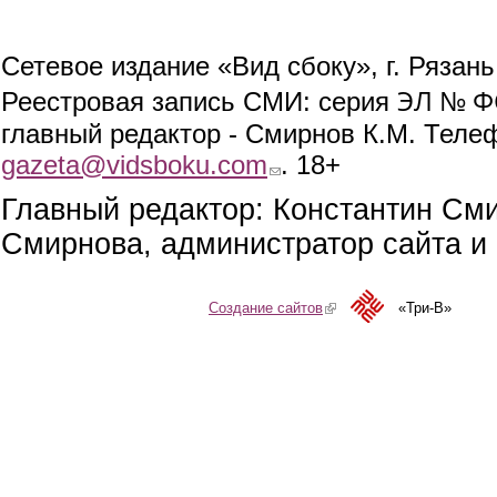
Сетевое издание «Вид сбоку», г. Рязан
ЭЛ № ФС
Реестровая запись СМИ: серия
главный редактор - Смирнов К.М. Телефо
gazeta@vidsboku.com
(link sends e-mail)
. 18+
Главный редактор: Константин См
Смирнова, администратор сайта и 
Создание сайтов
(link is external)
«Три-В»