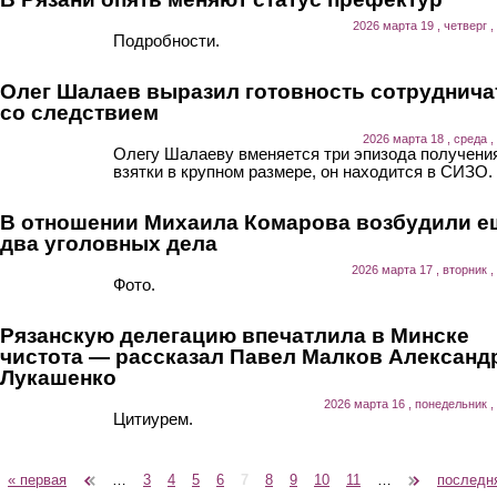
2026 марта 19 , четверг ,
Подробности.
Олег Шалаев выразил готовность сотруднича
со следствием
2026 марта 18 , среда ,
Олегу Шалаеву вменяется три эпизода получени
взятки в крупном размере, он находится в СИЗО.
В отношении Михаила Комарова возбудили е
два уголовных дела
2026 марта 17 , вторник ,
Фото.
Рязанскую делегацию впечатлила в Минске
чистота — рассказал Павел Малков Александ
Лукашенко
2026 марта 16 , понедельник ,
Цитиурем.
« первая
‹ предыдущая
…
3
4
5
6
7
8
9
10
11
…
следующая ›
последн
Страницы