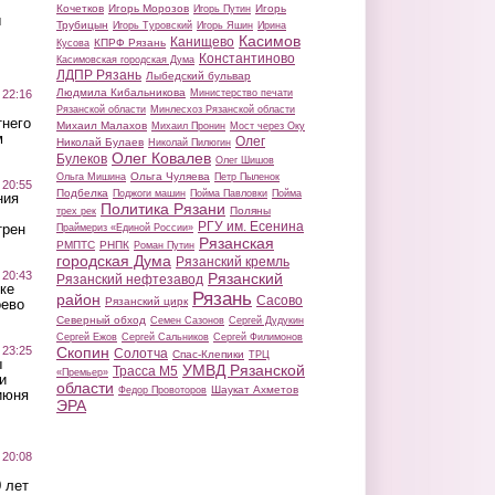
Кочетков
Игорь Морозов
Игорь
Игорь Путин
ы
Трубицын
Игорь Туровский
Игорь Яшин
Ирина
Касимов
Канищево
КПРФ Рязань
Кусова
Константиново
Касимовская городская Дума
ЛДПР Рязань
Лыбедский бульвар
Людмила Кибальникова
 22:16
Министерство печати
Рязанской области
Минлесхоз Рязанской области
тнего
Михаил Малахов
Михаил Пронин
Мост через Оку
м
Олег
Николай Булаев
Николай Пилюгин
Олег Ковалев
Булеков
Олег Шишов
Ольга Чуляева
Ольга Мишина
Петр Пыленок
 20:55
Подбелка
Поджоги машин
Пойма Павловки
Пойма
ния
Политика Рязани
Поляны
трех рек
РГУ им. Есенина
трен
Праймериз «Единой России»
Рязанская
РМПТС
РНПК
Роман Путин
городская Дума
Рязанский кремль
 20:43
Рязанский
Рязанский нефтезавод
ке
Рязань
район
Сасово
Рязанский цирк
оево
Северный обход
Семен Сазонов
Сергей Дудукин
Сергей Ежов
Сергей Сальников
Сергей Филимонов
 23:25
Скопин
Солотча
Спас-Клепики
ТРЦ
ы
УМВД Рязанской
Трасса М5
«Премьер»
и
области
Шаукат Ахметов
Федор Провоторов
июня
ЭРА
 20:08
 лет