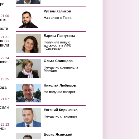
ра
Рустам Халиков
 21:06
Назначен в Тверь
итет
асти
Лариса Пастухова
 21:31
а» на
Получила новую
авили
должность в АФК
«Система»
 22:34
Ольга Свинцова
мове
Неудачно крышанула
Минфин
 19:25
Николай Любимов
вода
Не получил портрет
 21:07
осили
Евгений Кириченко
Неудачно станцевал
 23:13
нс»
Борис Ясинский