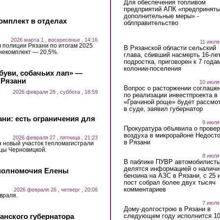
Для обеспечения топливом
предприятий АПК «предпринят
дополнительные меры» -
омплект в отделах
облправительство
2026 марта 1 , воскресенье , 14:16
11 июля
 полиции Рязани по итогам 2025
В Рязанской области сельский
 некомплект — 20,5%.
глава, сбивший насмерть 16-ле
подростка, приговорен к 7 года
колонии-поселения
буви, собачьих лап» —
 Рязани
10 июля
Вопрос о расторжении соглаше
2026 февраля 28 , суббота , 18:59
по реализации инвестпроекта в
«Грачиной роще» будет рассмо
в суде, заявил губернатор
ани: есть ограничения для
9 июля
Прокуратура объявила о провер
воздуха в микрорайоне Недост
2026 февраля 27 , пятница , 21:23
в Рязани
н новый участок тепломагистрали
цы Черновицкой.
8 июля
В паблике ПУВР автомобилист
делятся информацией о наличи
 полномочия Елены
бензина на АЗС в Рязани, с 25 
пост собрал более двух тысяч
комментариев
2026 февраля 26 , четверг , 20:06
враля.
7 июля
Дому-долгострою в Рязани в
следующем году исполнится 10
анского губернатора