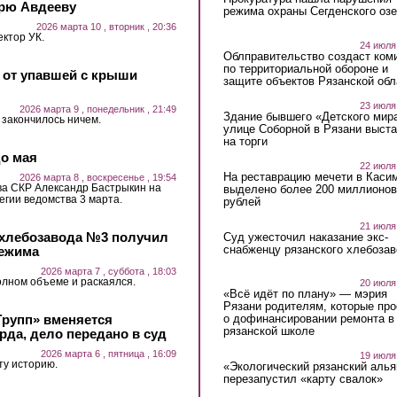
орю Авдееву
режима охраны Сегденского озе
2026 марта 10 , вторник , 20:36
ктор УК.
24 июля
Облправительство создаст ком
по территориальной обороне и
 от упавшей с крыши
защите объектов Рязанской обл
23 июля
2026 марта 9 , понедельник , 21:49
Здание бывшего «Детского мир
 закончилось ничем.
улице Соборной в Рязани выст
на торги
о мая
22 июля
На реставрацию мечети в Каси
2026 марта 8 , воскресенье , 19:54
ва СКР Александр Бастрыкин на
выделено более 200 миллионов
гии ведомства 3 марта.
рублей
21 июля
 хлебозавода №3 получил
Суд ужесточил наказание экс-
снабженцу рязанского хлебоза
режима
2026 марта 7 , суббота , 18:03
олном объеме и раскаялся.
20 июля
«Всё идёт по плану» — мэрия
Рязани родителям, которые пр
Групп» вменяется
о дофинансировании ремонта в
рязанской школе
да, дело передано в суд
2026 марта 6 , пятница , 16:09
19 июля
ту историю.
«Экологический рязанский алья
перезапустил «карту свалок»