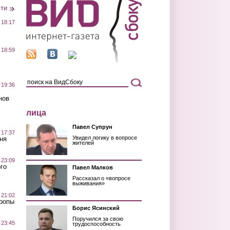
сти
 18:17
 18:59
 19:36
нов
лица
Павел Супрун
 17:37
Увидел логику в вопросе
ня
жителей
 23:09
го
Павел Малков
Рассказал о «вопросе
выживания»
 21:02
Тропы
Борис Ясинский
Поручился за свою
 23:45
трудоспособность