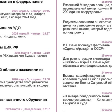
ремится в федеральные
18 июля
Рязанский Минздрав сообщил, 
перинатальный центр получит 
2026 марта 5 , четверг , 20:15
200 единиц оборудования
амгубернатора по ЖКХ, которая
него, в ноябре 2024 года.
17 июля
Родители сообщили о нехватке
денег на завершение ремонта в
или по УДО
рязанской школе, который веде
по нацпроекту
2026 марта 5 , четверг , 19:57
л 4 года колонии.
16 июля
В Рязани проведут фестиваль
ом ЦИК РФ
«Сделано/рождён в СССР»
2026 марта 4 , среда , 11:19
15 июля
е РБК писал, что Булаев покинет
Для реконструкции кинотеатра
«Октябрь» мэрия Рязани ждет
областных или федеральных де
й области назначили из
14 июля
Высшая квалификационная
коллегия судей 17 июля рассмо
2026 марта 3 , вторник , 19:38
то в руководстве этого рязанского
заявление Елены Сапуновой об
человека с опытом работы в сфере
отставке
13 июля
«В январе понадобилось меня
аев частичного обрушения
срочно устранить» — Констант
Смирнов в суде
2026 марта 2 , понедельник , 17:37
12 июля