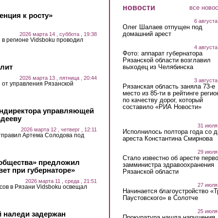
новости
все ново
енция к росту»
6 августа
Олег Шалаев отпущен под
домашний арест
2026 марта 14 , суббота , 19:38
 в регионе Vidsboku проводил
4 августа
Фото: аппарат губернатора
Рязанской области возглавил
олит
выходец из Челябинска
2026 марта 13 , пятница , 20:44
3 августа
 от управления Рязанской
Рязанская область заняла 73-е
место из 85-ти в рейтинге регио
по качеству дорог, который
составило «РИА Новости»
гендиректора управляющей
вдееву
31 июля
2026 марта 12 , четверг , 12:11
Исполнилось полтора года со д
тправил Артема Солодова под
ареста Константина Смирнова
29 июля
Стало известно об аресте перво
 общества» предложил
замминистра здравоохранения
вет при губернаторе»
Рязанской области
2026 марта 11 , среда , 21:51
27 июля
ов в Рязани Vidsboku освещал
Начинается благоустройство «
Паустовского» в Солотче
25 июля
й наледи задержан
Прокуратура нашла нарушения