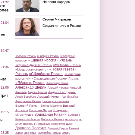
Не понят народом
 21:32
что
более
Сергей Чиграков
 21:04
Создал интригу в Рязани
тся
 19:47
«Атрон» Рязань
«Глобус» Рязань
«Городские
«Единая Россия» Рязань
проекты»
«Лучшие друзья» Рязань
«М5 Молл» Рязань
 21:36
«Новая газета»
«Мещерская сторона»
Рязань
«Сбербанк» Рязань
«Северная
нег
компания»
«Справедливая Россия» Рязань
«Яблоко» Рязань
Александр Чайка
Александр Шерин
 22:06
Андрей
Алексей Фролов
Кашаев
Андрей Петруцкий
Андрей Красов
трит
Аркадий Фомин
Антон Воробьев
Арт-Лужайка
Арт-лужайка Рязань
Беженцы из Украины
Валерий Рюмин
Виталий
Виктор Малюгин
Артемов
Виталий Ларин
Владимир
 19:15
Водоканал Рязани
Мимоглядов
Выборы в
ин
Рязанской области
Выборы в Рязанскую городскую
Думу
Выборы в Рязанскую областную Думу
Дашково-Песочня
Дмитрий Гудков
Евгений
 23:35
Заборье
Игорь
Зызин
Застройка Рязани