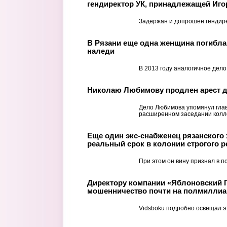
гендиректор УК, принадлежащей Иг
Задержан и допрошен гендире
В Рязани еще одна женщина погибла
наледи
В 2013 году аналогичное дело
Николаю Любимову продлен арест д
Дело Любимова упомянул гла
расширенном заседании колле
Еще один экс-снабженец рязанского
реальный срок в колонии строгого 
При этом он вину признал в п
Директору компании «Яблоновский 
мошенничество почти на полмиллиар
Vidsboku подробно освещал э