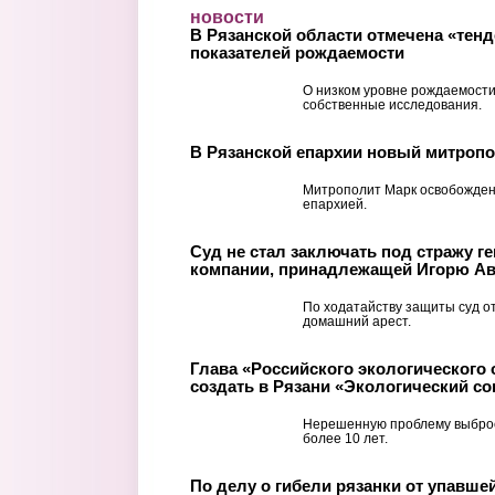
Перейти к основному содержанию
новости
В Рязанской области отмечена «тенд
показателей рождаемости
О низком уровне рождаемости
собственные исследования.
В Рязанской епархии новый митроп
Митрополит Марк освобожден
епархией.
Суд не стал заключать под стражу 
компании, принадлежащей Игорю А
По ходатайству защиты суд о
домашний арест.
Глава «Российского экологического
создать в Рязани «Экологический со
Нерешенную проблему выброс
более 10 лет.
По делу о гибели рязанки от упавше