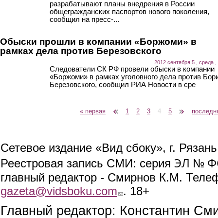
разрабатывают планы внедрения в России
общегражданских паспортов нового поколения,
сообщил на пресс-...
Обыски прошли в компании «Боржоми» в
рамках дела против Березовского
2012 сентября 5 , среда ,
Следователи СК РФ провели обыски в компании
«Боржоми» в рамках уголовного дела против Бор
Березовского, сообщил РИА Новости в сре
« первая
‹ предыдущая
1
2
3
4
5
следующая ›
последн
Страницы
Сетевое издание «Вид сбоку», г. Рязан
ЭЛ № ФС
Реестровая запись СМИ: серия
главный редактор - Смирнов К.М. Телефо
gazeta@vidsboku.com
(link sends e-mail)
. 18+
Главный редактор: Константин См