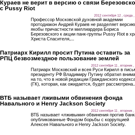
Кураев не верит в версию о связи Березовск
с Pussy Riot
2012 сентября 12 , среда ,
Профессор Московской духовной академии
протодиакон Андрей Кураев не разделяет версию
якобы причастности миллиардера Бориса
Березовского к акции панк-группы Pussy Riot в х
Христа Спасителя,...
Патриарх Кирилл просит Путина оставить за
РПЦ безвозмездное пользование землей
2012 сентября 11 , вторник ,
Патриарх Московский и всея Руси Кирилл в пись
президенту РФ Владимиру Путину обратил вним
на то, что в новой редакции Гражданского кодекс
(ГК), которая, как ожидается, будет рассмотрена..
ВТБ называет лживыми обвинения фонда
Навального и Henry Jackson Society
2012 сентября 11 , вторник ,
ВТБ называет «лживыми» обвинения против банк
опубликованные Фондом борьбы с коррупцией
Алексея Навального и Henry Jackson Society.