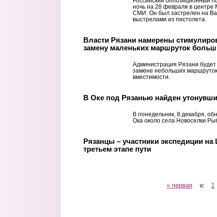
Российский оппозиционный по
ночь на 28 февраля в центре
СМИ. Он был застрелен на Ва
выстрелами из пистолета.
Власти Рязани намерены стимулиров
замену маленьких маршруток боль
Администрация Рязани будет
замене небольших маршруток
вместимости.
В Оке под Рязанью найден утонувш
В понедельник, 8 декабря, об
Ока около села Новоселки Ры
Рязанцы – участники экспедиции на
третьем этапе пути
« первая
‹ предыдущая
1
Страницы