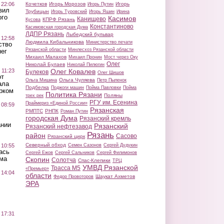
 22:06
Кочетков
Игорь Морозов
Игорь
Игорь Путин
вил
Трубицын
Игорь Туровский
Игорь Яшин
Ирина
ого
Касимов
Канищево
КПРФ Рязань
Кусова
Константиново
Касимовская городская Дума
ЛДПР Рязань
Лыбедский бульвар
 12:58
Людмила Кибальникова
Министерство печати
ство
Рязанской области
Минлесхоз Рязанской области
ег
Михаил Малахов
Михаил Пронин
Мост через Оку
Олег
Николай Булаев
Николай Пилюгин
 11:23
Олег Ковалев
Булеков
Олег Шишов
от
Ольга Чуляева
Ольга Мишина
Петр Пыленок
ала
Подбелка
Поджоги машин
Пойма Павловки
Пойма
рком
Политика Рязани
Поляны
трех рек
РГУ им. Есенина
Праймериз «Единой России»
 08:59
Рязанская
РМПТС
РНПК
Роман Путин
городская Дума
Рязанский кремль
ании
Рязанский
Рязанский нефтезавод
Рязань
район
Сасово
Рязанский цирк
Северный обход
 10:55
Семен Сазонов
Сергей Дудукин
ась
Сергей Ежов
Сергей Сальников
Сергей Филимонов
ма
Скопин
Солотча
Спас-Клепики
ТРЦ
УМВД Рязанской
Трасса М5
«Премьер»
 14:04
области
Шаукат Ахметов
Федор Провоторов
ЭРА
 17:31