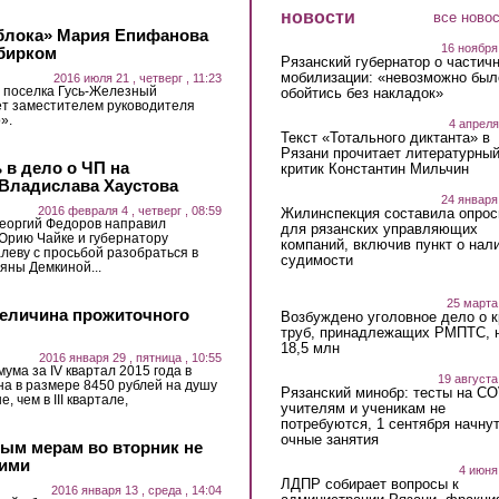
новости
все ново
Яблока» Мария Епифанова
16 ноября
збирком
Рязанский губернатор о частич
мобилизации: «невозможно был
2016 июля 21 , четверг , 11:23
 поселка Гусь-Железный
обойтись без накладок»
ет заместителем руководителя
».
4 апреля
Текст «Тотального диктанта» в
Рязани прочитает литературны
в дело о ЧП на
критик Константин Мильчин
Владислава Хаустова
24 января
2016 февраля 4 , четверг , 08:59
Жилинспекция составила опрос
еоргий Федоров направил
для рязанских управляющих
Юрию Чайке и губернатору
компаний, включив пункт о нал
леву с просьбой разобраться в
судимости
яны Демкиной...
25 марта
величина прожиточного
Возбуждено уголовное дело о 
труб, принадлежащих РМПТС, 
18,5 млн
2016 января 29 , пятница , 10:55
ма за IV квартал 2015 года в
19 августа
на в размере 8450 рублей на душу
Рязанский минобр: тесты на C
 чем в III квартале,
учителям и ученикам не
потребуются, 1 сентября начну
очные занятия
ым мерам во вторник не
шими
4 июня
ЛДПР собирает вопросы к
2016 января 13 , среда , 14:04