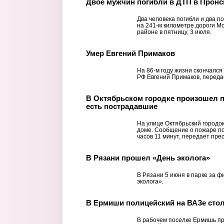
Двое мужчин погибли в ДТП в Пронс
Два человека погибли и два п
на 241-м километре дороги М
районе в пятницу, 3 июля.
Умер Евгений Примаков
На 86-м году жизни скончался
РФ Евгений Примаков, переда
В Октябрьском городке произошел п
есть пострадавшие
На улице Октябрьский городо
доме. Сообщение о пожаре пос
часов 11 минут, передает пре
В Рязани прошел «День эколога»
В Рязани 5 июня в парке за 
эколога».
В Ермиши полицейский на ВАЗе сто
В рабочем поселке Ермишь п