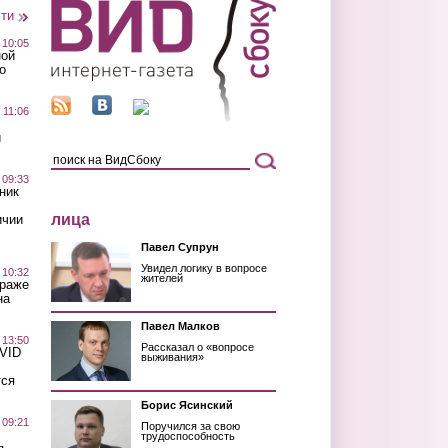
сти
 10:05
ной
о
 11:06
й
 09:33
ник
лица
ичии
Павел Супрун
Увидел логику в вопросе
 10:32
жителей
краже
на
Павел Малков
 13:50
Рассказал о «вопросе
OVID
выживания»
тся
Борис Ясинский
 09:21
Поручился за свою
трудоспособность