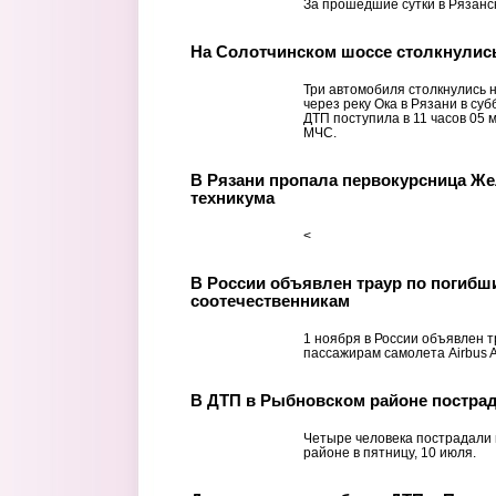
За прошедшие сутки в Рязанск
На Солотчинском шоссе столкнулис
Три автомобиля столкнулись 
через реку Ока в Рязани в су
ДТП поступила в 11 часов 05 
МЧС.
В Рязани пропала первокурсница Ж
техникума
<
В России объявлен траур по погибш
соотечественникам
1 ноября в России объявлен т
пассажирам самолета Airbus 
В ДТП в Рыбновском районе постра
Четыре человека пострадали 
районе в пятницу, 10 июля.