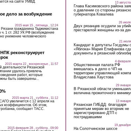
ается на сайте УМВД.
13 августа
Глава Касимовского района зая
о давлении со стороны рязанск
ное дело за возбуждение
губернатора Ковалева
26 июля
2015 мая 15 , пятница , 12:24
Двух рязанцев осудили за убий
 Рязани гражданина Таджикистана
престарелой женщины из-за ден
ч. 1 ст. 282 УК РФ (возбуждение
вно унижение человеческого
21 июля
Кандидат в депутаты Госдумы 
«Яблока» Мария Епифанова сд
РНПК реконструирует
документы в рязанский облизби
срок
4 февраля
2015 марта 22 , воскресенье , 11:57
Общественная палата РФ
й деятельности Рязанской
вмешалась в дело о ЧП на
пании удалось привлечь
территории управляющей комп
оведения работ, которые
Владислава Хаустова
лжны быть завершены...
29 января
В Рязанской области уменьшил
60%
величина прожиточного миниму
2015 марта 21 , суббота , 11:12
13 января
АГО увеличится с 12 апреля на
Рязанская ГИБДД: благодаря
ых коэффициентов. Об этом,
принятым мерам во вторник не
тробанка, сообщает ТАСС.
зарегистрировано ДТП с
пострадавшими
19 декабря
2015 февраля 28 , суббота , 09:00
На Солотчинском шоссе