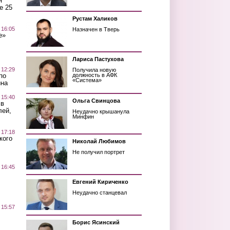
я
е 25
Рустам Халиков
 16:05
Назначен в Тверь
е»
Лариса Пастухова
 12:29
Получила новую
по
должность в АФК
«Система»
ина
 15:40
Ольга Свинцова
 в
лей,
Неудачно крышанула
Минфин
 17:18
кого
Николай Любимов
Не получил портрет
 16:45
Евгений Кириченко
Неудачно станцевал
 15:57
Борис Ясинский