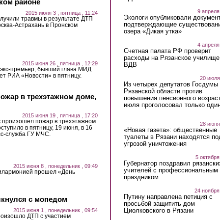
ком районе
9 апреля
2015 июля 3 , пятница , 11:24
Экологи опубликовали докумен
олучили травмы в результате ДТП
подтверждающие существован
осква-Астрахань в Пронском
озера «Дикая утка»
4 апреля
Счетная палата РФ проверит
расходы на Рязанское училище
2015 июня 26 , пятница , 12:29
ВДВ
 экс-премьер, бывший глава МИД
ет РИА «Новости» в пятницу.
20 июля
Из четырех депутатов Госдумы 
Рязанской области против
ожар в трехэтажном доме,
повышения пенсионного возраст
июля проголосовал только оди
2015 июня 19 , пятница , 17:20
к произошел пожар в трехэтажном
28 июня
тупило в пятницу, 19 июня, в 16
«Новая газета»: общественные
сс-служба ГУ МЧС.
туалеты в Рязани находятся по
угрозой уничтожения
5 октября
Губернатор поздравил рязански
2015 июня 8 , понедельник , 09:49
учителей с профессиональным
филармонией прошел «День
праздником
24 ноября
Путину направлена петиция с
лкнулся с мопедом
просьбой защитить дом
Циолковского в Рязани
2015 июня 1 , понедельник , 09:54
роизошло ДТП с участием