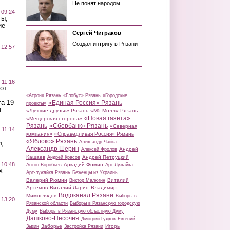
Не понят народом
 09:24
ты,
ие
Сергей Чиграков
Создал интригу в Рязани
 12:57
 11:16
от
«Атрон» Рязань
«Глобус» Рязань
«Городские
а 19
«Единая Россия» Рязань
проекты»
н
«Лучшие друзья» Рязань
«М5 Молл» Рязань
«Новая газета»
«Мещерская сторона»
Рязань
«Сбербанк» Рязань
«Северная
 11:14
компания»
«Справедливая Россия» Рязань
«Яблоко» Рязань
д
Александр Чайка
Александр Шерин
Андрей
Алексей Фролов
Кашаев
Андрей Петруцкий
Андрей Красов
 10:48
Аркадий Фомин
Антон Воробьев
Арт-Лужайка
х
Арт-лужайка Рязань
Беженцы из Украины
Валерий Рюмин
Виталий
Виктор Малюгин
Артемов
Виталий Ларин
Владимир
Водоканал Рязани
Мимоглядов
Выборы в
 13:20
Рязанской области
Выборы в Рязанскую городскую
Думу
Выборы в Рязанскую областную Думу
Дашково-Песочня
Дмитрий Гудков
Евгений
Заборье
Игорь
Зызин
Застройка Рязани