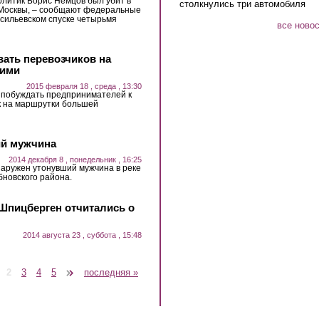
литик Борис Немцов был убит в
столкнулись три автомобиля
 Москвы, – сообщают федеральные
сильевском спуске четырьмя
все ново
ать перевозчиков на
шими
2015 февраля 18 , среда , 13:30
 побуждать предпринимателей к
 на маршрутки большей
ий мужчина
2014 декабря 8 , понедельник , 16:25
наружен утонувший мужчина в реке
бновского района.
 Шпицберген отчитались о
2014 августа 23 , суббота , 15:48
2
3
4
5
следующая ›
последняя »