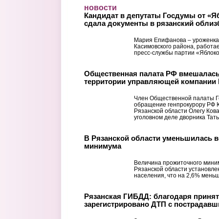
Перейти к основному содержанию
новости
Кандидат в депутаты Госдумы от «
сдала документы в рязанский обли
Мария Епифанова – уроженка
Касимовского района, работа
пресс-службы партии «Яблоко
Общественная палата РФ вмешалась 
территории управляющей компании 
Член Общественной палаты Г
обращение генпрокурору РФ 
Рязанской области Олегу Кова
уголовном деле дворника Тать
В Рязанской области уменьшилась 
минимума
Величина прожиточного миниму
Рязанской области установле
населения, что на 2,6% меньше,
Рязанская ГИБДД: благодаря принят
зарегистрировано ДТП с пострадав