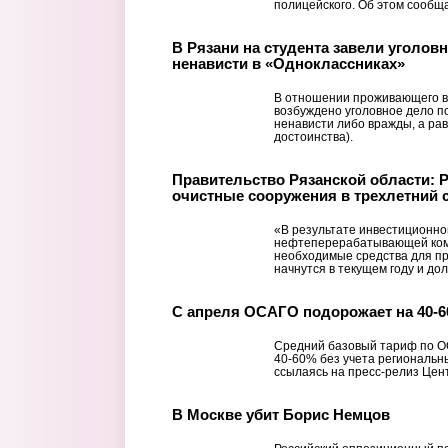
полицейского. Об этом сообщ
В Рязани на студента завели уголов
ненависти в «Одноклассниках»
В отношении проживающего в
возбуждено уголовное дело по 
ненависти либо вражды, а ра
достоинства).
Правительство Рязанской области: 
очистные сооружения в трехлетний 
«В результате инвестиционно
нефтеперерабатывающей ком
необходимые средства для пр
начнутся в текущем году и до
С апреля ОСАГО подорожает на 40-
Средний базовый тариф по ОС
40-60% без учета региональн
ссылаясь на пресс-релиз Цен
В Москве убит Борис Немцов