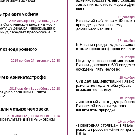
администрации Рязани, фракци
ой области не зарег
задаст их на отчете мэра в Дум
июня
ь три автомобиля
18 декабря
Рязанский паблик во «ВКонтакт
2015 декабря 19 , суббота , 17:31
на Солотчинском шоссе на мосту
проведет дебаты на тему
бботу, 19 декабря. Информация о
домашнего насилия
минут, передает пресс-служба ГУ
18 декабря
В Рязани пройдет «дискуссия» 
итогам пресс-конференции Пут
елезнодорожного
29 ноября
По делу о незаконной миграции
2015 ноября 24 , вторник , 10:30
Рязани допрошено 600 свидете
осуждены пять человек
им в авиакатастрофе
19 ноября
Суд дал администрации Рязанс
района полгода, чтобы убрать
2015 октября 31 , суббота , 19:10
незаконную свалку
раур по погибшим в Египте
A321.
18 ноября
Лиственный лес в двух районах
Рязанской области сделают
дали четыре человека
памятником природы
2015 июля 13 , понедельник , 11:40
в результате ДТП в Рыбновском
16 октября
«Новогодняя столица»: Рязань
решила провести «Зимний день
ВДВ»