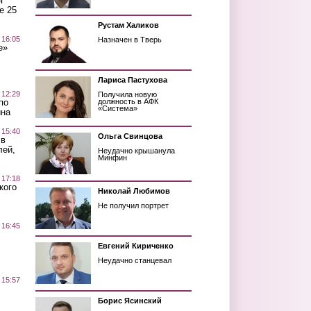
я
е 25
Рустам Халиков
 16:05
Назначен в Тверь
е»
Лариса Пастухова
 12:29
Получила новую
по
должность в АФК
«Система»
ина
 15:40
Ольга Свинцова
 в
лей,
Неудачно крышанула
Минфин
 17:18
кого
Николай Любимов
Не получил портрет
 16:45
Евгений Кириченко
Неудачно станцевал
 15:57
Борис Ясинский