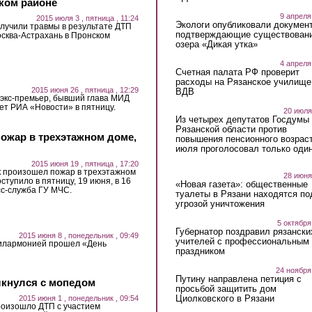
ком районе
9 апреля
2015 июля 3 , пятница , 11:24
Экологи опубликовали докумен
олучили травмы в результате ДТП
подтверждающие существован
осква-Астрахань в Пронском
озера «Дикая утка»
4 апреля
Счетная палата РФ проверит
расходы на Рязанское училище
2015 июня 26 , пятница , 12:29
ВДВ
 экс-премьер, бывший глава МИД
ет РИА «Новости» в пятницу.
20 июля
Из четырех депутатов Госдумы 
Рязанской области против
ожар в трехэтажном доме,
повышения пенсионного возраст
июля проголосовал только оди
2015 июня 19 , пятница , 17:20
к произошел пожар в трехэтажном
28 июня
тупило в пятницу, 19 июня, в 16
«Новая газета»: общественные
сс-служба ГУ МЧС.
туалеты в Рязани находятся по
угрозой уничтожения
5 октября
Губернатор поздравил рязански
2015 июня 8 , понедельник , 09:49
учителей с профессиональным
филармонией прошел «День
праздником
24 ноября
Путину направлена петиция с
лкнулся с мопедом
просьбой защитить дом
Циолковского в Рязани
2015 июня 1 , понедельник , 09:54
роизошло ДТП с участием