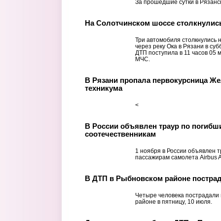
За прошедшие сутки в Рязанск
На Солотчинском шоссе столкнулис
Три автомобиля столкнулись 
через реку Ока в Рязани в су
ДТП поступила в 11 часов 05 
МЧС.
В Рязани пропала первокурсница Ж
техникума
<
В России объявлен траур по погибш
соотечественникам
1 ноября в России объявлен т
пассажирам самолета Airbus 
В ДТП в Рыбновском районе постра
Четыре человека пострадали 
районе в пятницу, 10 июля.