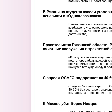
полицейского. Об этом сообщ
В Рязани на студента завели уголов
ненависти в «Одноклассниках»
В отношении проживающего в
возбуждено уголовное дело по 
ненависти либо вражды, а ра
достоинства).
Правительство Рязанской области: 
очистные сооружения в трехлетний 
«В результате инвестиционно
нефтеперерабатывающей ком
необходимые средства для пр
начнутся в текущем году и до
С апреля ОСАГО подорожает на 40-
Средний базовый тариф по ОС
40-60% без учета региональн
ссылаясь на пресс-релиз Цен
В Москве убит Борис Немцов