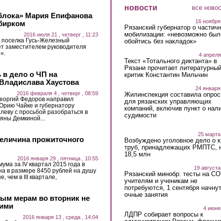
новости
все ново
Яблока» Мария Епифанова
16 ноября
збирком
Рязанский губернатор о частич
мобилизации: «невозможно был
2016 июля 21 , четверг , 11:23
 поселка Гусь-Железный
обойтись без накладок»
ет заместителем руководителя
».
4 апреля
Текст «Тотального диктанта» в
Рязани прочитает литературны
в дело о ЧП на
критик Константин Мильчин
Владислава Хаустова
24 января
2016 февраля 4 , четверг , 08:59
Жилинспекция составила опрос
еоргий Федоров направил
для рязанских управляющих
Юрию Чайке и губернатору
компаний, включив пункт о нал
леву с просьбой разобраться в
судимости
яны Демкиной...
25 марта
величина прожиточного
Возбуждено уголовное дело о 
труб, принадлежащих РМПТС, 
18,5 млн
2016 января 29 , пятница , 10:55
ма за IV квартал 2015 года в
19 августа
на в размере 8450 рублей на душу
Рязанский минобр: тесты на C
 чем в III квартале,
учителям и ученикам не
потребуются, 1 сентября начну
очные занятия
ым мерам во вторник не
шими
4 июня
ЛДПР собирает вопросы к
2016 января 13 , среда , 14:04