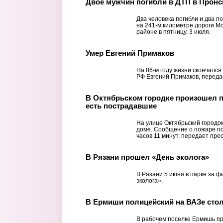
Двое мужчин погибли в ДТП в Пронс
Два человека погибли и два п
на 241-м километре дороги М
районе в пятницу, 3 июля.
Умер Евгений Примаков
На 86-м году жизни скончался
РФ Евгений Примаков, переда
В Октябрьском городке произошел п
есть пострадавшие
На улице Октябрьский городо
доме. Сообщение о пожаре пос
часов 11 минут, передает пре
В Рязани прошел «День эколога»
В Рязани 5 июня в парке за 
эколога».
В Ермиши полицейский на ВАЗе сто
В рабочем поселке Ермишь п