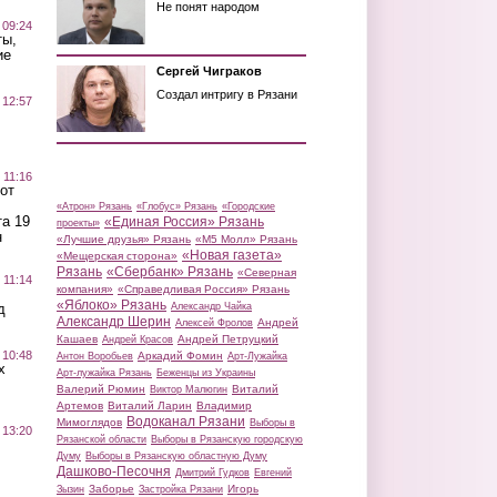
Не понят народом
 09:24
ты,
ие
Сергей Чиграков
Создал интригу в Рязани
 12:57
 11:16
от
«Атрон» Рязань
«Глобус» Рязань
«Городские
а 19
«Единая Россия» Рязань
проекты»
н
«Лучшие друзья» Рязань
«М5 Молл» Рязань
«Новая газета»
«Мещерская сторона»
Рязань
«Сбербанк» Рязань
«Северная
 11:14
компания»
«Справедливая Россия» Рязань
«Яблоко» Рязань
д
Александр Чайка
Александр Шерин
Андрей
Алексей Фролов
Кашаев
Андрей Петруцкий
Андрей Красов
 10:48
Аркадий Фомин
Антон Воробьев
Арт-Лужайка
х
Арт-лужайка Рязань
Беженцы из Украины
Валерий Рюмин
Виталий
Виктор Малюгин
Артемов
Виталий Ларин
Владимир
Водоканал Рязани
Мимоглядов
Выборы в
 13:20
Рязанской области
Выборы в Рязанскую городскую
Думу
Выборы в Рязанскую областную Думу
Дашково-Песочня
Дмитрий Гудков
Евгений
Заборье
Игорь
Зызин
Застройка Рязани