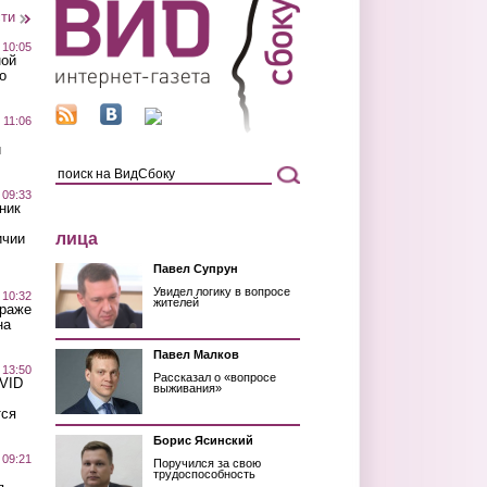
сти
 10:05
ной
о
 11:06
й
 09:33
ник
лица
ичии
Павел Супрун
Увидел логику в вопросе
 10:32
жителей
краже
на
Павел Малков
 13:50
Рассказал о «вопросе
OVID
выживания»
тся
Борис Ясинский
 09:21
Поручился за свою
трудоспособность