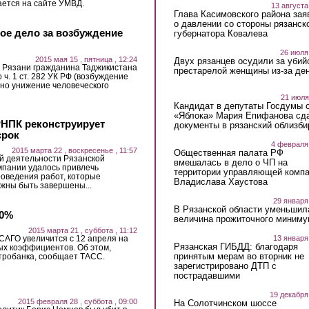
ается на сайте УМВД.
13 августа
Глава Касимовского района зая
о давлении со стороны рязанск
ное дело за возбуждение
губернатора Ковалева
26 июля
2015 мая 15 , пятница , 12:24
Двух рязанцев осудили за убий
 Рязани гражданина Таджикистана
престарелой женщины из-за ден
ч. 1 ст. 282 УК РФ (возбуждение
вно унижение человеческого
21 июля
Кандидат в депутаты Госдумы 
«Яблока» Мария Епифанова сд
РНПК реконструирует
документы в рязанский облизби
срок
4 февраля
2015 марта 22 , воскресенье , 11:57
Общественная палата РФ
й деятельности Рязанской
вмешалась в дело о ЧП на
пании удалось привлечь
территории управляющей комп
оведения работ, которые
Владислава Хаустова
лжны быть завершены...
29 января
В Рязанской области уменьшил
60%
величина прожиточного миниму
2015 марта 21 , суббота , 11:12
13 января
АГО увеличится с 12 апреля на
Рязанская ГИБДД: благодаря
ых коэффициентов. Об этом,
принятым мерам во вторник не
тробанка, сообщает ТАСС.
зарегистрировано ДТП с
пострадавшими
19 декабря
2015 февраля 28 , суббота , 09:00
На Солотчинском шоссе