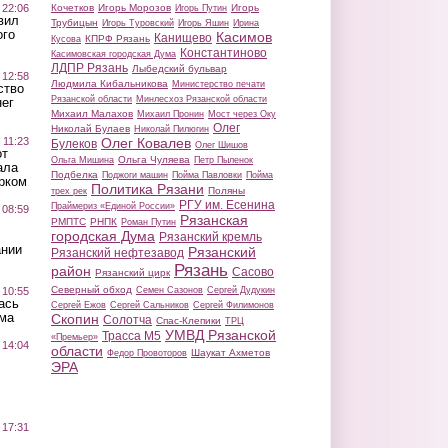
 22:06
Кочетков
Игорь Морозов
Игорь
Игорь Путин
вил
Трубицын
Игорь Туровский
Игорь Яшин
Ирина
ого
Касимов
Канищево
КПРФ Рязань
Кусова
Константиново
Касимовская городская Дума
ЛДПР Рязань
Лыбедский бульвар
 12:58
Людмила Кибальникова
Министерство печати
ство
Рязанской области
Минлесхоз Рязанской области
ег
Михаил Малахов
Михаил Пронин
Мост через Оку
Олег
Николай Булаев
Николай Пилюгин
 11:23
Олег Ковалев
Булеков
Олег Шишов
от
Ольга Чуляева
Ольга Мишина
Петр Пыленок
ала
Подбелка
Поджоги машин
Пойма Павловки
Пойма
рком
Политика Рязани
Поляны
трех рек
РГУ им. Есенина
Праймериз «Единой России»
 08:59
Рязанская
РМПТС
РНПК
Роман Путин
городская Дума
Рязанский кремль
ании
Рязанский
Рязанский нефтезавод
Рязань
район
Сасово
Рязанский цирк
Северный обход
 10:55
Семен Сазонов
Сергей Дудукин
ась
Сергей Ежов
Сергей Сальников
Сергей Филимонов
ма
Скопин
Солотча
Спас-Клепики
ТРЦ
УМВД Рязанской
Трасса М5
«Премьер»
 14:04
области
Шаукат Ахметов
Федор Провоторов
ЭРА
 17:31