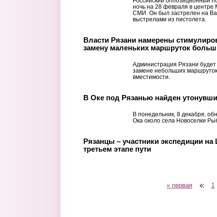
Российский оппозиционный по
ночь на 28 февраля в центре
СМИ. Он был застрелен на Ва
выстрелами из пистолета.
Власти Рязани намерены стимулиров
замену маленьких маршруток боль
Администрация Рязани будет
замене небольших маршруток
вместимости.
В Оке под Рязанью найден утонувш
В понедельник, 8 декабря, об
Ока около села Новоселки Ры
Рязанцы – участники экспедиции на
третьем этапе пути
« первая
‹ предыдущая
1
Страницы