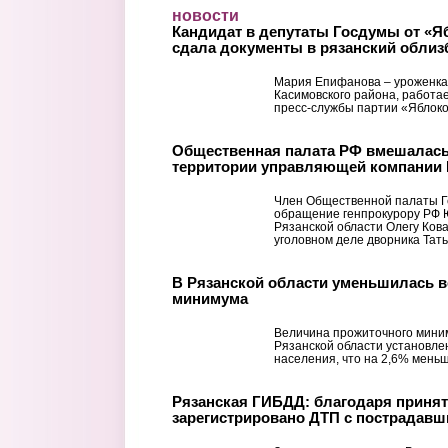
Перейти к основному содержанию
новости
Кандидат в депутаты Госдумы от «
сдала документы в рязанский обли
Мария Епифанова – уроженка
Касимовского района, работа
пресс-службы партии «Яблоко
Общественная палата РФ вмешалась 
территории управляющей компании 
Член Общественной палаты Г
обращение генпрокурору РФ 
Рязанской области Олегу Кова
уголовном деле дворника Тать
В Рязанской области уменьшилась 
минимума
Величина прожиточного миниму
Рязанской области установле
населения, что на 2,6% меньше,
Рязанская ГИБДД: благодаря принят
зарегистрировано ДТП с пострадав