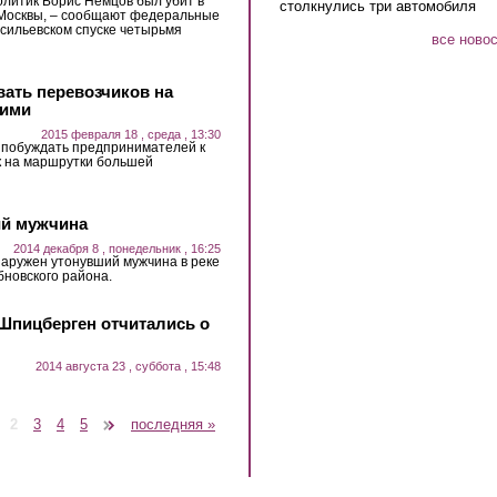
литик Борис Немцов был убит в
столкнулись три автомобиля
 Москвы, – сообщают федеральные
сильевском спуске четырьмя
все ново
ать перевозчиков на
шими
2015 февраля 18 , среда , 13:30
 побуждать предпринимателей к
 на маршрутки большей
ий мужчина
2014 декабря 8 , понедельник , 16:25
наружен утонувший мужчина в реке
бновского района.
 Шпицберген отчитались о
2014 августа 23 , суббота , 15:48
2
3
4
5
следующая ›
последняя »