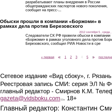
разрабатывают планы внедрения в России
общегражданских паспортов нового поколения,
сообщил на пресс-...
Обыски прошли в компании «Боржоми» в
рамках дела против Березовского
2012 сентября 5 , среда ,
Следователи СК РФ провели обыски в компании
«Боржоми» в рамках уголовного дела против Бор
Березовского, сообщил РИА Новости в сре
« первая
‹ предыдущая
1
2
3
4
5
следующая ›
последн
Страницы
Сетевое издание «Вид сбоку», г. Рязан
ЭЛ № ФС
Реестровая запись СМИ: серия
главный редактор - Смирнов К.М. Телефо
gazeta@vidsboku.com
(link sends e-mail)
. 18+
Главный редактор: Константин См