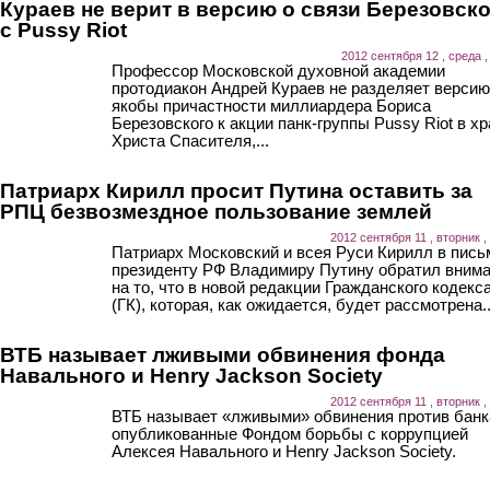
Кураев не верит в версию о связи Березовск
с Pussy Riot
2012 сентября 12 , среда ,
Профессор Московской духовной академии
протодиакон Андрей Кураев не разделяет версию
якобы причастности миллиардера Бориса
Березовского к акции панк-группы Pussy Riot в х
Христа Спасителя,...
Патриарх Кирилл просит Путина оставить за
РПЦ безвозмездное пользование землей
2012 сентября 11 , вторник ,
Патриарх Московский и всея Руси Кирилл в пись
президенту РФ Владимиру Путину обратил вним
на то, что в новой редакции Гражданского кодекс
(ГК), которая, как ожидается, будет рассмотрена..
ВТБ называет лживыми обвинения фонда
Навального и Henry Jackson Society
2012 сентября 11 , вторник ,
ВТБ называет «лживыми» обвинения против банк
опубликованные Фондом борьбы с коррупцией
Алексея Навального и Henry Jackson Society.