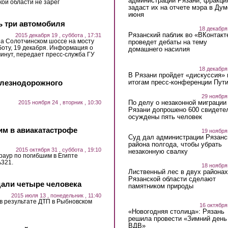
администрации Рязани, фракци
ой области не зарег
задаст их на отчете мэра в Дум
июня
ь три автомобиля
18 декабря
Рязанский паблик во «ВКонтакт
2015 декабря 19 , суббота , 17:31
на Солотчинском шоссе на мосту
проведет дебаты на тему
бботу, 19 декабря. Информация о
домашнего насилия
минут, передает пресс-служба ГУ
18 декабря
В Рязани пройдет «дискуссия» 
итогам пресс-конференции Пут
елезнодорожного
29 ноября
По делу о незаконной миграции
2015 ноября 24 , вторник , 10:30
Рязани допрошено 600 свидете
осуждены пять человек
им в авиакатастрофе
19 ноября
Суд дал администрации Рязанс
района полгода, чтобы убрать
2015 октября 31 , суббота , 19:10
незаконную свалку
раур по погибшим в Египте
A321.
18 ноября
Лиственный лес в двух районах
Рязанской области сделают
дали четыре человека
памятником природы
2015 июля 13 , понедельник , 11:40
в результате ДТП в Рыбновском
16 октября
«Новогодняя столица»: Рязань
решила провести «Зимний день
ВДВ»