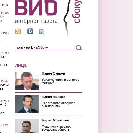
сти
 10:05
ной
о
 11:06
й
 09:33
ник
лица
ичии
Павел Супрун
Увидел логику в вопросе
 10:32
жителей
краже
на
Павел Малков
 13:50
Рассказал о «вопросе
OVID
выживания»
тся
Борис Ясинский
 09:21
Поручился за свою
трудоспособность