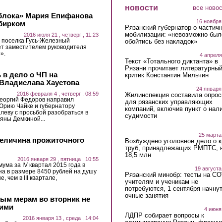
новости
все ново
Яблока» Мария Епифанова
16 ноября
збирком
Рязанский губернатор о частич
мобилизации: «невозможно был
2016 июля 21 , четверг , 11:23
 поселка Гусь-Железный
обойтись без накладок»
ет заместителем руководителя
».
4 апреля
Текст «Тотального диктанта» в
Рязани прочитает литературны
в дело о ЧП на
критик Константин Мильчин
Владислава Хаустова
24 января
2016 февраля 4 , четверг , 08:59
Жилинспекция составила опрос
еоргий Федоров направил
для рязанских управляющих
Юрию Чайке и губернатору
компаний, включив пункт о нал
леву с просьбой разобраться в
судимости
яны Демкиной...
25 марта
величина прожиточного
Возбуждено уголовное дело о 
труб, принадлежащих РМПТС, 
18,5 млн
2016 января 29 , пятница , 10:55
ма за IV квартал 2015 года в
19 августа
на в размере 8450 рублей на душу
Рязанский минобр: тесты на C
 чем в III квартале,
учителям и ученикам не
потребуются, 1 сентября начну
очные занятия
ым мерам во вторник не
шими
4 июня
ЛДПР собирает вопросы к
2016 января 13 , среда , 14:04