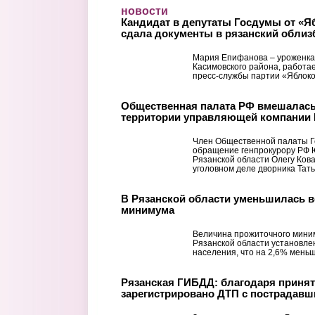
Перейти к основному содержанию
новости
Кандидат в депутаты Госдумы от «
сдала документы в рязанский обли
Мария Епифанова – уроженка
Касимовского района, работа
пресс-службы партии «Яблоко
Общественная палата РФ вмешалась 
территории управляющей компании 
Член Общественной палаты Г
обращение генпрокурору РФ 
Рязанской области Олегу Кова
уголовном деле дворника Тать
В Рязанской области уменьшилась 
минимума
Величина прожиточного миниму
Рязанской области установле
населения, что на 2,6% меньше,
Рязанская ГИБДД: благодаря принят
зарегистрировано ДТП с пострадав