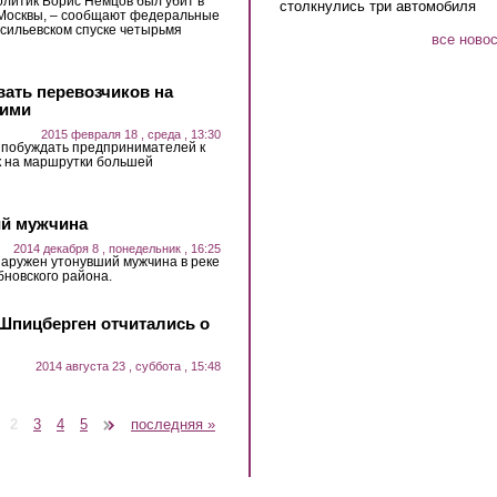
литик Борис Немцов был убит в
столкнулись три автомобиля
 Москвы, – сообщают федеральные
сильевском спуске четырьмя
все ново
ать перевозчиков на
шими
2015 февраля 18 , среда , 13:30
 побуждать предпринимателей к
 на маршрутки большей
ий мужчина
2014 декабря 8 , понедельник , 16:25
наружен утонувший мужчина в реке
бновского района.
 Шпицберген отчитались о
2014 августа 23 , суббота , 15:48
2
3
4
5
следующая ›
последняя »