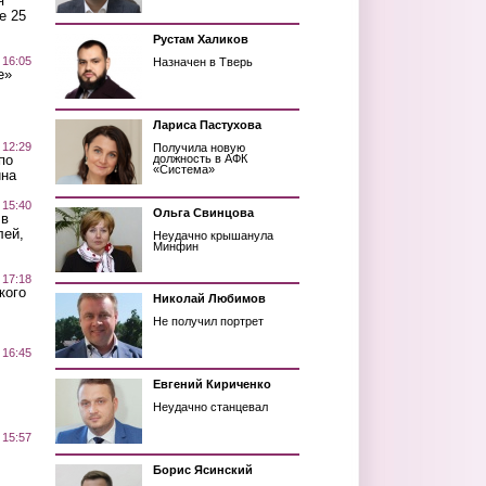
я
е 25
Рустам Халиков
 16:05
Назначен в Тверь
е»
Лариса Пастухова
 12:29
Получила новую
по
должность в АФК
«Система»
ина
 15:40
Ольга Свинцова
 в
лей,
Неудачно крышанула
Минфин
 17:18
кого
Николай Любимов
Не получил портрет
 16:45
Евгений Кириченко
Неудачно станцевал
 15:57
Борис Ясинский