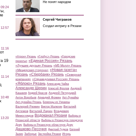
Не понят народом
 09:24
ты,
ие
Сергей Чиграков
Создал интригу в Рязани
 12:57
 11:16
от
«Атрон» Рязань
«Глобус» Рязань
«Городские
а 19
«Единая Россия» Рязань
проекты»
н
«Лучшие друзья» Рязань
«М5 Молл» Рязань
«Новая газета»
«Мещерская сторона»
Рязань
«Сбербанк» Рязань
«Северная
 11:14
компания»
«Справедливая Россия» Рязань
«Яблоко» Рязань
д
Александр Чайка
Александр Шерин
Андрей
Алексей Фролов
Кашаев
Андрей Петруцкий
Андрей Красов
 10:48
Аркадий Фомин
Антон Воробьев
Арт-Лужайка
х
Арт-лужайка Рязань
Беженцы из Украины
Валерий Рюмин
Виталий
Виктор Малюгин
Артемов
Виталий Ларин
Владимир
Водоканал Рязани
Мимоглядов
Выборы в
 13:20
Рязанской области
Выборы в Рязанскую городскую
Думу
Выборы в Рязанскую областную Думу
Дашково-Песочня
Дмитрий Гудков
Евгений
Заборье
Игорь
Зызин
Застройка Рязани