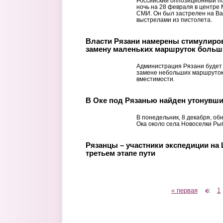
Российский оппозиционный по
ночь на 28 февраля в центре
СМИ. Он был застрелен на Ва
выстрелами из пистолета.
Власти Рязани намерены стимулиров
замену маленьких маршруток боль
Администрация Рязани будет
замене небольших маршруток
вместимости.
В Оке под Рязанью найден утонувш
В понедельник, 8 декабря, об
Ока около села Новоселки Ры
Рязанцы – участники экспедиции на
третьем этапе пути
« первая
‹ предыдущая
1
Страницы