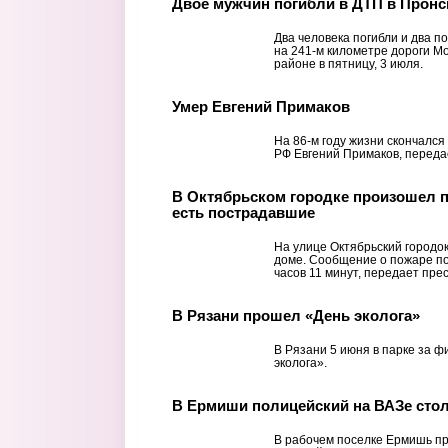
Двое мужчин погибли в ДТП в Пронс
Два человека погибли и два п
на 241-м километре дороги М
районе в пятницу, 3 июля.
Умер Евгений Примаков
На 86-м году жизни скончался
РФ Евгений Примаков, переда
В Октябрьском городке произошел п
есть пострадавшие
На улице Октябрьский городо
доме. Сообщение о пожаре пос
часов 11 минут, передает пре
В Рязани прошел «День эколога»
В Рязани 5 июня в парке за 
эколога».
В Ермиши полицейский на ВАЗе сто
В рабочем поселке Ермишь п