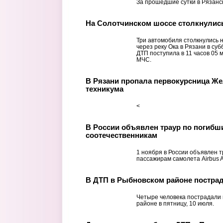
За прошедшие сутки в Рязанск
На Солотчинском шоссе столкнулис
Три автомобиля столкнулись 
через реку Ока в Рязани в су
ДТП поступила в 11 часов 05 
МЧС.
В Рязани пропала первокурсница Ж
техникума
<
В России объявлен траур по погибш
соотечественникам
1 ноября в России объявлен т
пассажирам самолета Airbus 
В ДТП в Рыбновском районе постра
Четыре человека пострадали 
районе в пятницу, 10 июля.