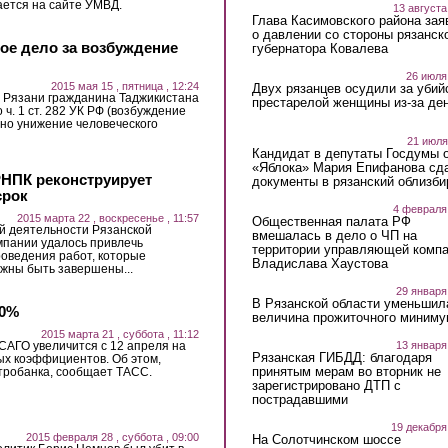
ается на сайте УМВД.
13 августа
Глава Касимовского района зая
о давлении со стороны рязанск
ное дело за возбуждение
губернатора Ковалева
26 июля
2015 мая 15 , пятница , 12:24
Двух рязанцев осудили за убий
 Рязани гражданина Таджикистана
престарелой женщины из-за ден
ч. 1 ст. 282 УК РФ (возбуждение
вно унижение человеческого
21 июля
Кандидат в депутаты Госдумы 
«Яблока» Мария Епифанова сд
РНПК реконструирует
документы в рязанский облизби
срок
4 февраля
2015 марта 22 , воскресенье , 11:57
Общественная палата РФ
й деятельности Рязанской
вмешалась в дело о ЧП на
пании удалось привлечь
территории управляющей комп
оведения работ, которые
Владислава Хаустова
лжны быть завершены...
29 января
В Рязанской области уменьшил
60%
величина прожиточного миниму
2015 марта 21 , суббота , 11:12
13 января
АГО увеличится с 12 апреля на
Рязанская ГИБДД: благодаря
ых коэффициентов. Об этом,
принятым мерам во вторник не
тробанка, сообщает ТАСС.
зарегистрировано ДТП с
пострадавшими
19 декабря
2015 февраля 28 , суббота , 09:00
На Солотчинском шоссе