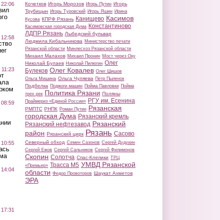
 22:06
Кочетков
Игорь Морозов
Игорь
Игорь Путин
вил
Трубицын
Игорь Туровский
Игорь Яшин
Ирина
ого
Касимов
Канищево
КПРФ Рязань
Кусова
Константиново
Касимовская городская Дума
ЛДПР Рязань
Лыбедский бульвар
 12:58
Людмила Кибальникова
Министерство печати
ство
Рязанской области
Минлесхоз Рязанской области
ег
Михаил Малахов
Михаил Пронин
Мост через Оку
Олег
Николай Булаев
Николай Пилюгин
 11:23
Олег Ковалев
Булеков
Олег Шишов
от
Ольга Чуляева
Ольга Мишина
Петр Пыленок
ала
Подбелка
Поджоги машин
Пойма Павловки
Пойма
рком
Политика Рязани
Поляны
трех рек
РГУ им. Есенина
Праймериз «Единой России»
 08:59
Рязанская
РМПТС
РНПК
Роман Путин
городская Дума
Рязанский кремль
ании
Рязанский
Рязанский нефтезавод
Рязань
район
Сасово
Рязанский цирк
Северный обход
 10:55
Семен Сазонов
Сергей Дудукин
ась
Сергей Ежов
Сергей Сальников
Сергей Филимонов
ма
Скопин
Солотча
Спас-Клепики
ТРЦ
УМВД Рязанской
Трасса М5
«Премьер»
 14:04
области
Шаукат Ахметов
Федор Провоторов
ЭРА
 17:31