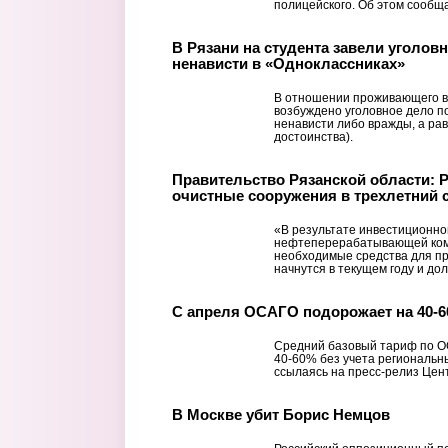
полицейского. Об этом сообщ
В Рязани на студента завели уголов
ненависти в «Одноклассниках»
В отношении проживающего в
возбуждено уголовное дело по 
ненависти либо вражды, а ра
достоинства).
Правительство Рязанской области: 
очистные сооружения в трехлетний 
«В результате инвестиционно
нефтеперерабатывающей ком
необходимые средства для пр
начнутся в текущем году и до
С апреля ОСАГО подорожает на 40-
Средний базовый тариф по ОС
40-60% без учета региональн
ссылаясь на пресс-релиз Цен
В Москве убит Борис Немцов