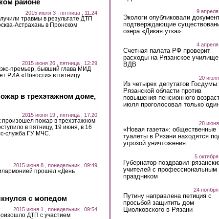
ком районе
9 апреля
2015 июля 3 , пятница , 11:24
Экологи опубликовали докумен
олучили травмы в результате ДТП
подтверждающие существован
осква-Астрахань в Пронском
озера «Дикая утка»
4 апреля
Счетная палата РФ проверит
расходы на Рязанское училище
2015 июня 26 , пятница , 12:29
ВДВ
 экс-премьер, бывший глава МИД
ет РИА «Новости» в пятницу.
20 июля
Из четырех депутатов Госдумы 
Рязанской области против
ожар в трехэтажном доме,
повышения пенсионного возраст
июля проголосовал только оди
2015 июня 19 , пятница , 17:20
к произошел пожар в трехэтажном
28 июня
тупило в пятницу, 19 июня, в 16
«Новая газета»: общественные
сс-служба ГУ МЧС.
туалеты в Рязани находятся по
угрозой уничтожения
5 октября
Губернатор поздравил рязански
2015 июня 8 , понедельник , 09:49
учителей с профессиональным
филармонией прошел «День
праздником
24 ноября
Путину направлена петиция с
лкнулся с мопедом
просьбой защитить дом
Циолковского в Рязани
2015 июня 1 , понедельник , 09:54
роизошло ДТП с участием