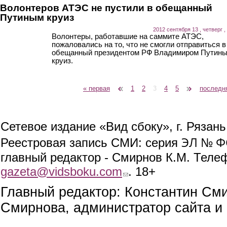
Волонтеров АТЭС не пустили в обещанный
Путиным круиз
2012 сентября 13 , четверг ,
Волонтеры, работавшие на саммите АТЭС,
пожаловались на то, что не смогли отправиться в
обещанный президентом РФ Владимиром Путин
круиз.
« первая
‹ предыдущая
1
2
3
4
5
следующая ›
последн
Страницы
Сетевое издание «Вид сбоку», г. Рязан
ЭЛ № ФС
Реестровая запись СМИ: серия
главный редактор - Смирнов К.М. Телефо
gazeta@vidsboku.com
(link sends e-mail)
. 18+
Главный редактор: Константин См
Смирнова, администратор сайта и 