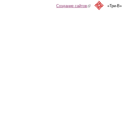
Создание сайтов
(link is external)
«Три-В»