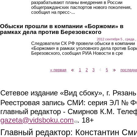
разрабатывают планы внедрения в России
общегражданских паспортов нового поколения,
сообщил на пресс-...
Обыски прошли в компании «Боржоми» в
рамках дела против Березовского
2012 сентября 5 , среда ,
Следователи СК РФ провели обыски в компании
«Боржоми» в рамках уголовного дела против Бор
Березовского, сообщил РИА Новости в сре
« первая
‹ предыдущая
1
2
3
4
5
следующая ›
последн
Страницы
Сетевое издание «Вид сбоку», г. Рязан
ЭЛ № ФС
Реестровая запись СМИ: серия
главный редактор - Смирнов К.М. Телефо
gazeta@vidsboku.com
(link sends e-mail)
. 18+
Главный редактор: Константин См