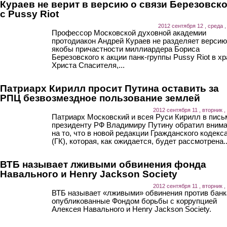
Кураев не верит в версию о связи Березовск
с Pussy Riot
2012 сентября 12 , среда ,
Профессор Московской духовной академии
протодиакон Андрей Кураев не разделяет версию
якобы причастности миллиардера Бориса
Березовского к акции панк-группы Pussy Riot в х
Христа Спасителя,...
Патриарх Кирилл просит Путина оставить за
РПЦ безвозмездное пользование землей
2012 сентября 11 , вторник ,
Патриарх Московский и всея Руси Кирилл в пись
президенту РФ Владимиру Путину обратил вним
на то, что в новой редакции Гражданского кодекс
(ГК), которая, как ожидается, будет рассмотрена..
ВТБ называет лживыми обвинения фонда
Навального и Henry Jackson Society
2012 сентября 11 , вторник ,
ВТБ называет «лживыми» обвинения против банк
опубликованные Фондом борьбы с коррупцией
Алексея Навального и Henry Jackson Society.