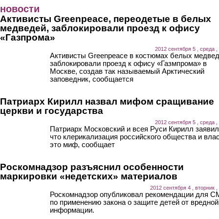
Перейти к основному содержанию
новости
Активисты Greenpeace, переодетые в белых
медведей, заблокировали проезд к офису
«Газпрома»
2012 сентября 5 , среда ,
Активисты Greenpeace в костюмах белых медве
заблокировали проезд к офису «Газмпрома» в
Москве, создав так называемый Арктический
заповедник, сообщается
Патриарх Кирилл назвал мифом сращивание
церкви и государства
2012 сентября 5 , среда ,
Патриарх Московский и всея Руси Кирилл заявил
что клерикализация российского общества и влас
это миф, сообщает
Роскомнадзор разъяснил особенности
маркировки «недетских» материалов
2012 сентября 4 , вторник ,
Роскомнадзор опубликовал рекомендации для 
по применению закона о защите детей от вредной
информации.