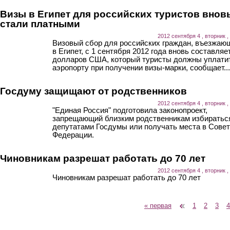
Визы в Египет для российских туристов внов
стали платными
2012 сентября 4 , вторник ,
Визовый сбор для российских граждан, въезжаю
в Египет, с 1 сентября 2012 года вновь составляе
долларов США, который туристы должны уплати
аэропорту при получении визы-марки, сообщает...
Госдуму защищают от родственников
2012 сентября 4 , вторник ,
"Единая Россия" подготовила законопроект,
запрещающий близким родственникам избиратьс
депутатами Госдумы или получать места в Сове
Федерации.
Чиновникам разрешат работать до 70 лет
2012 сентября 4 , вторник ,
Чиновникам разрешат работать до 70 лет
« первая
‹ предыдущая
1
2
3
4
Страницы