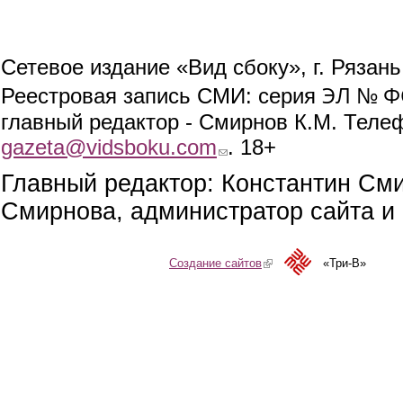
Сетевое издание «Вид сбоку», г. Рязан
ЭЛ № ФС
Реестровая запись СМИ: серия
главный редактор - Смирнов К.М. Телефо
gazeta@vidsboku.com
(link sends e-mail)
. 18+
Главный редактор: Константин См
Смирнова, администратор сайта и 
Создание сайтов
(link is external)
«Три-В»