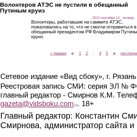
Волонтеров АТЭС не пустили в обещанный
Путиным круиз
2012 сентября 13 , четверг ,
Волонтеры, работавшие на саммите АТЭС,
пожаловались на то, что не смогли отправиться в
обещанный президентом РФ Владимиром Путин
круиз.
« первая
‹ предыдущая
1
2
3
4
5
следующая ›
последн
Страницы
Сетевое издание «Вид сбоку», г. Рязан
ЭЛ № ФС
Реестровая запись СМИ: серия
главный редактор - Смирнов К.М. Телефо
gazeta@vidsboku.com
(link sends e-mail)
. 18+
Главный редактор: Константин См
Смирнова, администратор сайта и 