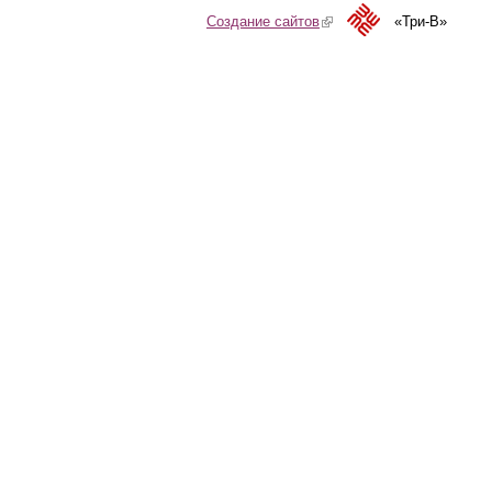
Создание сайтов
(link is external)
«Три-В»