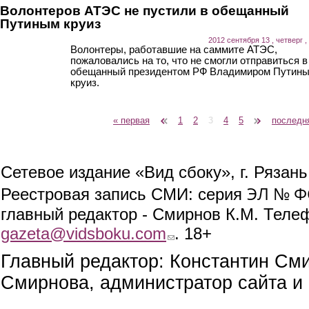
Волонтеров АТЭС не пустили в обещанный
Путиным круиз
2012 сентября 13 , четверг ,
Волонтеры, работавшие на саммите АТЭС,
пожаловались на то, что не смогли отправиться в
обещанный президентом РФ Владимиром Путин
круиз.
« первая
‹ предыдущая
1
2
3
4
5
следующая ›
последн
Страницы
Сетевое издание «Вид сбоку», г. Рязан
ЭЛ № ФС
Реестровая запись СМИ: серия
главный редактор - Смирнов К.М. Телефо
gazeta@vidsboku.com
(link sends e-mail)
. 18+
Главный редактор: Константин См
Смирнова, администратор сайта и 