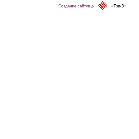
Создание сайтов
(link is external)
«Три-В»