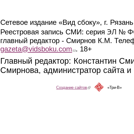
Сетевое издание «Вид сбоку», г. Рязан
ЭЛ № ФС
Реестровая запись СМИ: серия
главный редактор - Смирнов К.М. Телефо
gazeta@vidsboku.com
(link sends e-mail)
. 18+
Главный редактор: Константин См
Смирнова, администратор сайта и 
Создание сайтов
(link is external)
«Три-В»