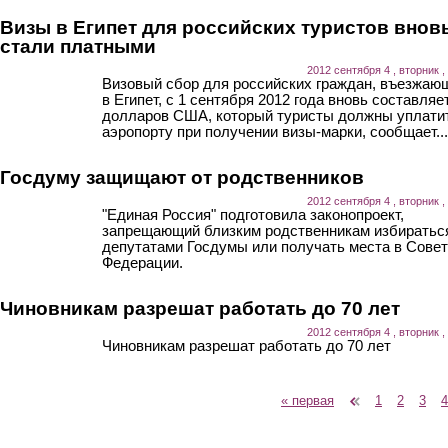
Визы в Египет для российских туристов внов
стали платными
2012 сентября 4 , вторник ,
Визовый сбор для российских граждан, въезжаю
в Египет, с 1 сентября 2012 года вновь составляе
долларов США, который туристы должны уплати
аэропорту при получении визы-марки, сообщает...
Госдуму защищают от родственников
2012 сентября 4 , вторник ,
"Единая Россия" подготовила законопроект,
запрещающий близким родственникам избиратьс
депутатами Госдумы или получать места в Сове
Федерации.
Чиновникам разрешат работать до 70 лет
2012 сентября 4 , вторник ,
Чиновникам разрешат работать до 70 лет
« первая
‹ предыдущая
1
2
3
4
Страницы