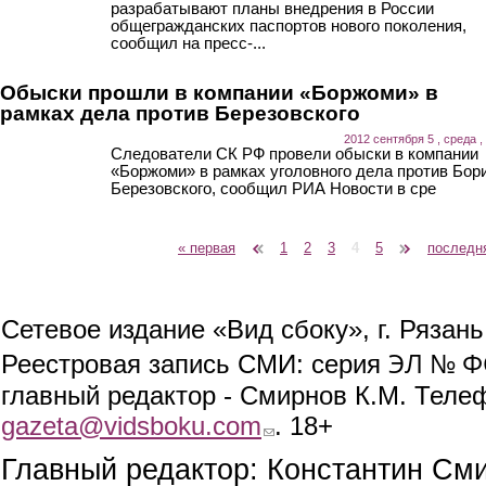
разрабатывают планы внедрения в России
общегражданских паспортов нового поколения,
сообщил на пресс-...
Обыски прошли в компании «Боржоми» в
рамках дела против Березовского
2012 сентября 5 , среда ,
Следователи СК РФ провели обыски в компании
«Боржоми» в рамках уголовного дела против Бор
Березовского, сообщил РИА Новости в сре
« первая
‹ предыдущая
1
2
3
4
5
следующая ›
последн
Страницы
Сетевое издание «Вид сбоку», г. Рязан
ЭЛ № ФС
Реестровая запись СМИ: серия
главный редактор - Смирнов К.М. Телефо
gazeta@vidsboku.com
(link sends e-mail)
. 18+
Главный редактор: Константин См