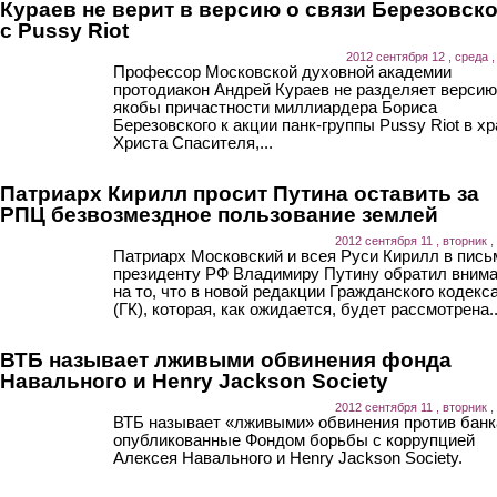
Кураев не верит в версию о связи Березовск
с Pussy Riot
2012 сентября 12 , среда ,
Профессор Московской духовной академии
протодиакон Андрей Кураев не разделяет версию
якобы причастности миллиардера Бориса
Березовского к акции панк-группы Pussy Riot в х
Христа Спасителя,...
Патриарх Кирилл просит Путина оставить за
РПЦ безвозмездное пользование землей
2012 сентября 11 , вторник ,
Патриарх Московский и всея Руси Кирилл в пись
президенту РФ Владимиру Путину обратил вним
на то, что в новой редакции Гражданского кодекс
(ГК), которая, как ожидается, будет рассмотрена..
ВТБ называет лживыми обвинения фонда
Навального и Henry Jackson Society
2012 сентября 11 , вторник ,
ВТБ называет «лживыми» обвинения против банк
опубликованные Фондом борьбы с коррупцией
Алексея Навального и Henry Jackson Society.