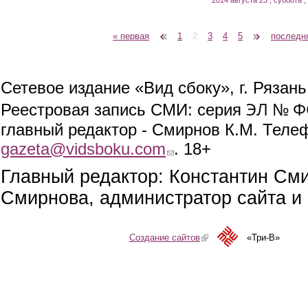
« первая
‹ предыдущая
1
2
3
4
5
следующая ›
последн
Страницы
Сетевое издание «Вид сбоку», г. Рязан
ЭЛ № ФС
Реестровая запись СМИ: серия
главный редактор - Смирнов К.М. Телефо
gazeta@vidsboku.com
(link sends e-mail)
. 18+
Главный редактор: Константин См
Смирнова, администратор сайта и 
Создание сайтов
(link is external)
«Три-В»