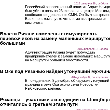
2015 февраля 28 , суббота ,
Российский оппозиционный политик Борис Немц
был убит в ночь на 28 февраля в центре Москвы,
сообщают федеральные СМИ. Он был застрелен
Васильевском спуске четырьмя выстрелами из
пистолета.
Власти Рязани намерены стимулировать
перевозчиков на замену маленьких маршруто
большими
2015 февраля 18 , среда ,
Администрация Рязани будет побуждать
предпринимателей к замене небольших маршрут
на маршрутки большей вместимости.
В Оке под Рязанью найден утонувший мужчин
2014 декабря 8 , понедельник ,
В понедельник, 8 декабря, обнаружен утонувший
мужчина в реке Ока около села Новоселки
Рыбновского района.
Рязанцы – участники экспедиции на Шпицбер
отчитались о третьем этапе пути
2014 августа 23 , суббота ,