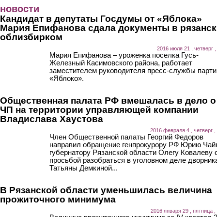
Перейти к основному содержанию
новости
Кандидат в депутаты Госдумы от «Яблока»
Мария Епифанова сдала документы в рязанс
облизбирком
2016 июля 21 , четверг ,
Мария Епифанова – уроженка поселка Гусь-
Железный Касимовского района, работает
заместителем руководителя пресс-службы парти
«Яблоко».
Общественная палата РФ вмешалась в дело о
ЧП на территории управляющей компании
Владислава Хаустова
2016 февраля 4 , четверг ,
Член Общественной палаты Георгий Федоров
направил обращение генпрокурору РФ Юрию Чай
губернатору Рязанской области Олегу Ковалеву 
просьбой разобраться в уголовном деле дворник
Татьяны Демкиной...
В Рязанской области уменьшилась величина
прожиточного минимума
2016 января 29 , пятница ,