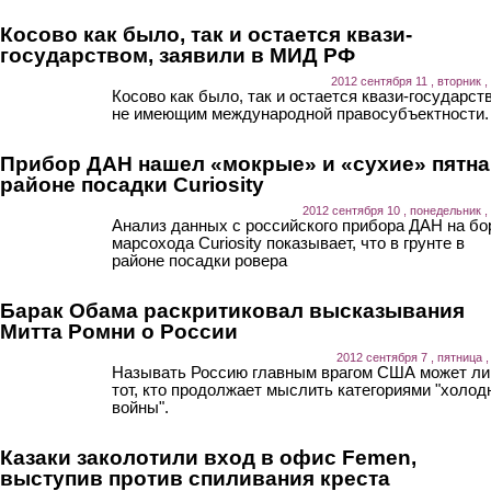
Косово как было, так и остается квази-
государством, заявили в МИД РФ
2012 сентября 11 , вторник ,
Косово как было, так и остается квази-государст
не имеющим международной правосубъектности.
Прибор ДАН нашел «мокрые» и «сухие» пятна
районе посадки Curiosity
2012 сентября 10 , понедельник ,
Анализ данных с российского прибора ДАН на бо
марсохода Curiosity показывает, что в грунте в
районе посадки ровера
Барак Обама раскритиковал высказывания
Митта Ромни о России
2012 сентября 7 , пятница ,
Называть Россию главным врагом США может л
тот, кто продолжает мыслить категориями "холод
войны".
Казаки заколотили вход в офис Femen,
выступив против спиливания креста