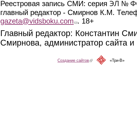
ЭЛ № ФС
Реестровая запись СМИ: серия
главный редактор - Смирнов К.М. Телефо
gazeta@vidsboku.com
(link sends e-mail)
. 18+
Главный редактор: Константин См
Смирнова, администратор сайта и 
Создание сайтов
(link is external)
«Три-В»