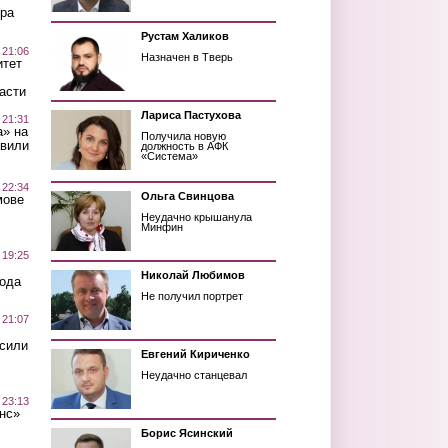
ра
Рустам Халиков
 21:06
Назначен в Тверь
итет
асти
Лариса Пастухова
 21:31
а» на
Получила новую
авили
должность в АФК
«Система»
 22:34
Ольга Свинцова
мове
Неудачно крышанула
Минфин
 19:25
Николай Любимов
вода
Не получил портрет
 21:07
осили
Евгений Кириченко
Неудачно станцевал
 23:13
нс»
Борис Ясинский