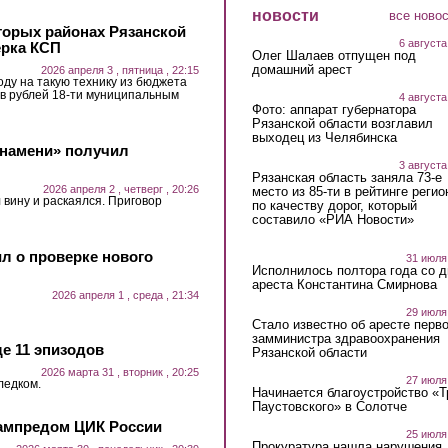
новости
все ново
торых районах Рязанской
6 августа
ерка КСП
Олег Шалаев отпущен под
домашний арест
2026 апреля 3 , пятница , 22:15
оду на такую технику из бюджета
в рублей 18-ти муниципальным
4 августа
Фото: аппарат губернатора
Рязанской области возглавил
выходец из Челябинска
знамени» получил
3 августа
Рязанская область заняла 73-е
2026 апреля 2 , четверг , 20:26
место из 85-ти в рейтинге регио
вину и раскаялся. Приговор
по качеству дорог, который
составило «РИА Новости»
л о проверке нового
31 июля
Исполнилось полтора года со д
ареста Константина Смирнова
2026 апреля 1 , среда , 21:34
29 июля
Стало известно об аресте перво
замминистра здравоохранения
е 11 эпизодов
Рязанской области
2026 марта 31 , вторник , 20:25
27 июля
ледком.
Начинается благоустройство «
Паустовского» в Солотче
зампредом ЦИК России
25 июля
Прокуратура нашла нарушения