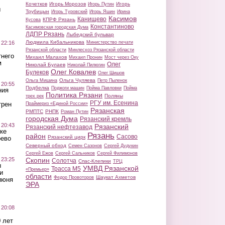
Кочетков
Игорь Морозов
Игорь
Игорь Путин
ы
Трубицын
Игорь Туровский
Игорь Яшин
Ирина
Касимов
Канищево
КПРФ Рязань
Кусова
Константиново
Касимовская городская Дума
ЛДПР Рязань
Лыбедский бульвар
Людмила Кибальникова
 22:16
Министерство печати
Рязанской области
Минлесхоз Рязанской области
тнего
Михаил Малахов
Михаил Пронин
Мост через Оку
м
Олег
Николай Булаев
Николай Пилюгин
Олег Ковалев
Булеков
Олег Шишов
Ольга Чуляева
Ольга Мишина
Петр Пыленок
 20:55
Подбелка
Поджоги машин
Пойма Павловки
Пойма
ния
Политика Рязани
Поляны
трех рек
РГУ им. Есенина
трен
Праймериз «Единой России»
Рязанская
РМПТС
РНПК
Роман Путин
городская Дума
Рязанский кремль
 20:43
Рязанский
Рязанский нефтезавод
ке
Рязань
район
Сасово
Рязанский цирк
оево
Северный обход
Семен Сазонов
Сергей Дудукин
Сергей Ежов
Сергей Сальников
Сергей Филимонов
 23:25
Скопин
Солотча
Спас-Клепики
ТРЦ
ы
УМВД Рязанской
Трасса М5
«Премьер»
и
области
Шаукат Ахметов
Федор Провоторов
июня
ЭРА
 20:08
 лет