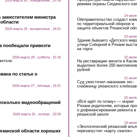
2026 марта 30 , понедельник , 20:39
режима охраны Сегденского озе
24 июля
 заместителем министра
Облправительство создаст ком
 области
по территориальной обороне и
защите объектов Рязанской обл
2026 марта 29 , воскресенье , 18:01
23 июля
Здание бывшего «Детского мир
улице Соборной в Рязани выст
а пообещали привезти
на торги
22 июля
2026 марта 28 , суббота , 15:18
На реставрацию мечети в Каси
жители.
выделено более 200 миллионов
рублей
ана по статье о
21 июля
Суд ужесточил наказание экс-
снабженцу рязанского хлебоза
2026 марта 27 , пятница , 19:21
20 июля
«Всё идёт по плану» — мэрия
несколько видеообращений
Рязани родителям, которые пр
о дофинансировании ремонта в
рязанской школе
2026 марта 26 , четверг , 20:59
19 июля
«Экологический рязанский алья
язанской области хороших
перезапустил «карту свалок»