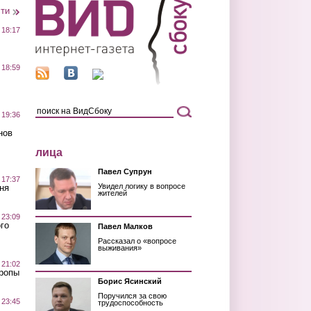
сти
 18:17
 18:59
 19:36
нов
лица
Павел Супрун
 17:37
Увидел логику в вопросе
ня
жителей
 23:09
го
Павел Малков
Рассказал о «вопросе
выживания»
 21:02
Тропы
Борис Ясинский
Поручился за свою
 23:45
трудоспособность