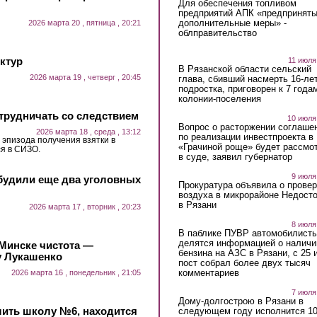
Для обеспечения топливом
предприятий АПК «предпринят
дополнительные меры» -
2026 марта 20 , пятница , 20:21
облправительство
ктур
11 июля
В Рязанской области сельский
2026 марта 19 , четверг , 20:45
глава, сбивший насмерть 16-ле
подростка, приговорен к 7 года
колонии-поселения
трудничать со следствием
10 июля
Вопрос о расторжении соглаше
2026 марта 18 , среда , 13:12
по реализации инвестпроекта в
 эпизода получения взятки в
«Грачиной роще» будет рассмо
ся в СИЗО.
в суде, заявил губернатор
9 июля
будили еще два уголовных
Прокуратура объявила о провер
воздуха в микрорайоне Недост
в Рязани
2026 марта 17 , вторник , 20:23
8 июля
В паблике ПУВР автомобилист
делятся информацией о наличи
Минске чистота —
бензина на АЗС в Рязани, с 25 
у Лукашенко
пост собрал более двух тысяч
комментариев
2026 марта 16 , понедельник , 21:05
7 июля
Дому-долгострою в Рязани в
лить школу №6, находится
следующем году исполнится 10