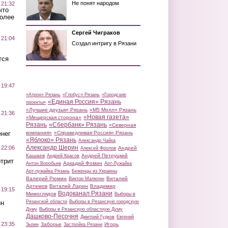
Не понят народом
 21:32
что
более
Сергей Чиграков
 21:04
Создал интригу в Рязани
тся
 19:47
«Атрон» Рязань
«Глобус» Рязань
«Городские
«Единая Россия» Рязань
проекты»
«Лучшие друзья» Рязань
«М5 Молл» Рязань
 21:36
«Новая газета»
«Мещерская сторона»
Рязань
«Сбербанк» Рязань
«Северная
нег
компания»
«Справедливая Россия» Рязань
«Яблоко» Рязань
Александр Чайка
Александр Шерин
 22:06
Андрей
Алексей Фролов
Кашаев
Андрей Петруцкий
Андрей Красов
трит
Аркадий Фомин
Антон Воробьев
Арт-Лужайка
Арт-лужайка Рязань
Беженцы из Украины
Валерий Рюмин
Виталий
Виктор Малюгин
Артемов
Виталий Ларин
Владимир
 19:15
Водоканал Рязани
Мимоглядов
Выборы в
ин
Рязанской области
Выборы в Рязанскую городскую
Думу
Выборы в Рязанскую областную Думу
Дашково-Песочня
Дмитрий Гудков
Евгений
 23:35
Заборье
Игорь
Зызин
Застройка Рязани