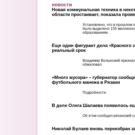
Перейти к основному содержанию
новости
Новая коммунальная техника в неко
области простаивает, показала пров
Установлено, что в прошлом г
было выделено 155 миллионо
образованиям.
Еще один фигурант дела «Красного 
реальный срок
Владимир Волынский признал 
обжаловал.
«Много мусора» – губернатор сообщи
футбольного манежа в Рязани
Подробности.
В деле Олега Шалаева появилось ещ
Об этом сообщил рязанский с
Николай Булаев вновь переизбран 