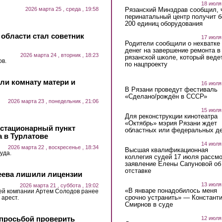
18 июля
2026 марта 25 , среда , 19:58
Рязанский Минздрав сообщил, 
перинатальный центр получит 
200 единиц оборудования
области стал советник
17 июля
Родители сообщили о нехватке
денег на завершение ремонта в
2026 марта 24 , вторник , 18:23
рязанской школе, который веде
ов.
по нацпроекту
ли комнату матери и
16 июля
В Рязани проведут фестиваль
«Сделано/рождён в СССР»
2026 марта 23 , понедельник , 21:06
15 июля
Для реконструкции кинотеатра
«Октябрь» мэрия Рязани ждет
 стационарный пункт
областных или федеральных де
 в Турлатове
14 июля
2026 марта 22 , воскресенье , 18:34
Высшая квалификационная
уда.
коллегия судей 17 июля рассмо
заявление Елены Сапуновой об
отставке
ева лишили лицензии
13 июля
2026 марта 21 , суббота , 19:02
«В январе понадобилось меня
ей компании Артем Солодов ранее
срочно устранить» — Констант
арест.
Смирнов в суде
 просьбой проверить
12 июля