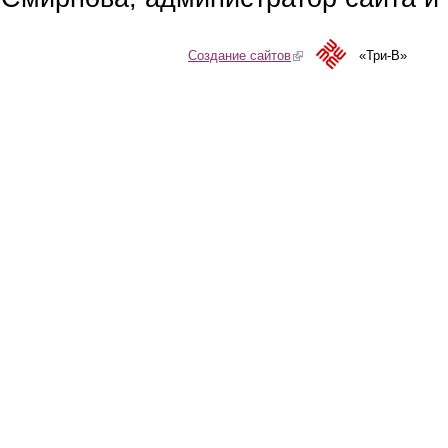
Создание сайтов
(link is external)
«Три-В»