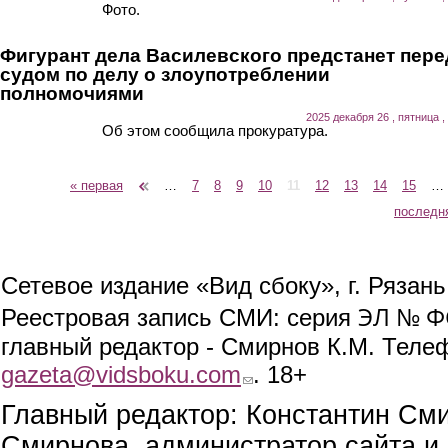
Фото.
Фигурант дела Василевского предстанет пере
судом по делу о злоупотреблении
полномочиями
2025 декабря 26 , пятница ,
Об этом сообщила прокуратура.
« первая
‹ предыдущая
…
7
8
9
10
11
12
13
14
15
…
Страницы
последн
Сетевое издание «Вид сбоку», г. Рязан
ЭЛ № ФС
Реестровая запись СМИ: серия
главный редактор - Смирнов К.М. Телефо
gazeta@vidsboku.com
(link sends e-mail)
. 18+
Главный редактор: Константин См
Смирнова, администратор сайта и 