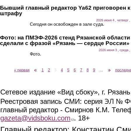
Бывший главный редактор Ya62 приговорен к
штрафу
2026 июня 4 , четверг ,
Сегодня он освобожден в зале суда.
Фото: на ПМЭФ-2026 стенд Рязанской области
сделали с фразой «Рязань — сердце России»
2026 июня 3 , среда ,
Фото.
« первая
‹ предыдущая
1
2
3
4
5
6
7
8
9
…
следующая ›
последн
Страницы
Сетевое издание «Вид сбоку», г. Рязан
ЭЛ № ФС
Реестровая запись СМИ: серия
главный редактор - Смирнов К.М. Телефо
gazeta@vidsboku.com
(link sends e-mail)
. 18+
Главный редактор: Константин См