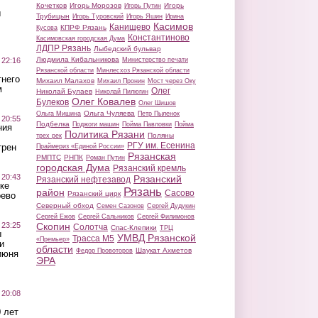
Кочетков
Игорь Морозов
Игорь
Игорь Путин
ы
Трубицын
Игорь Туровский
Игорь Яшин
Ирина
Касимов
Канищево
КПРФ Рязань
Кусова
Константиново
Касимовская городская Дума
ЛДПР Рязань
Лыбедский бульвар
Людмила Кибальникова
 22:16
Министерство печати
Рязанской области
Минлесхоз Рязанской области
тнего
Михаил Малахов
Михаил Пронин
Мост через Оку
м
Олег
Николай Булаев
Николай Пилюгин
Олег Ковалев
Булеков
Олег Шишов
Ольга Чуляева
Ольга Мишина
Петр Пыленок
 20:55
Подбелка
Поджоги машин
Пойма Павловки
Пойма
ния
Политика Рязани
Поляны
трех рек
РГУ им. Есенина
трен
Праймериз «Единой России»
Рязанская
РМПТС
РНПК
Роман Путин
городская Дума
Рязанский кремль
 20:43
Рязанский
Рязанский нефтезавод
ке
Рязань
район
Сасово
Рязанский цирк
оево
Северный обход
Семен Сазонов
Сергей Дудукин
Сергей Ежов
Сергей Сальников
Сергей Филимонов
 23:25
Скопин
Солотча
Спас-Клепики
ТРЦ
ы
УМВД Рязанской
Трасса М5
«Премьер»
и
области
Шаукат Ахметов
Федор Провоторов
июня
ЭРА
 20:08
 лет