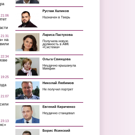
ра
Рустам Халиков
 21:06
Назначен в Тверь
итет
асти
Лариса Пастухова
 21:31
а» на
Получила новую
авили
должность в АФК
«Система»
 22:34
Ольга Свинцова
мове
Неудачно крышанула
Минфин
 19:25
Николай Любимов
вода
Не получил портрет
 21:07
осили
Евгений Кириченко
Неудачно станцевал
 23:13
нс»
Борис Ясинский