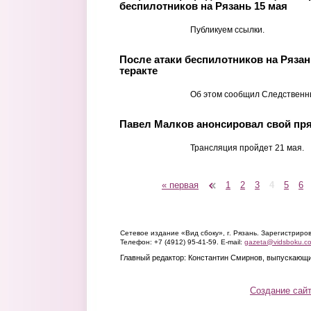
беспилотников на Рязань 15 мая
Публикуем ссылки.
После атаки беспилотников на Ряза
теракте
Об этом сообщил Следственн
Павел Малков анонсировал свой пря
Трансляция пройдет 21 мая.
« первая
‹ предыдущая
1
2
3
4
5
6
Страницы
Сетевое издание «Вид сбоку», г. Рязань. Зарегистрир
Телефон: +7 (4912) 95-41-59. E-mail:
gazeta@vidsboku.c
Главный редактор: Константин Смирнов, выпускающи
Создание сай