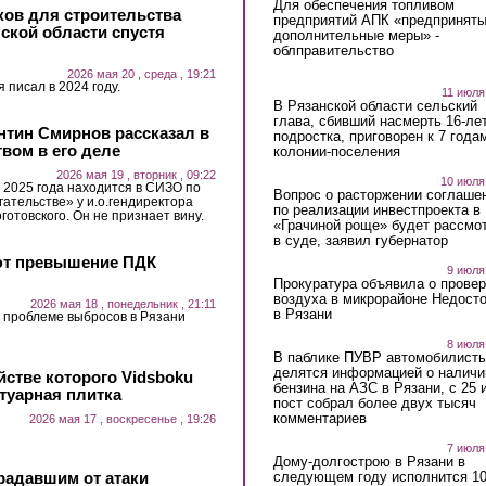
Для обеспечения топливом
ов для строительства
предприятий АПК «предпринят
нской области спустя
дополнительные меры» -
облправительство
2026 мая 20 , среда , 19:21
 писал в 2024 году.
11 июля
В Рязанской области сельский
глава, сбивший насмерть 16-ле
нтин Смирнов рассказал в
подростка, приговорен к 7 года
твом в его деле
колонии-поселения
2026 мая 19 , вторник , 09:22
10 июля
 2025 года находится в СИЗО по
Вопрос о расторжении соглаше
ательстве» у и.о.гендиректора
по реализации инвестпроекта в
отовского. Он не признает вину.
«Грачиной роще» будет рассмо
в суде, заявил губернатор
ют превышение ПДК
9 июля
Прокуратура объявила о провер
воздуха в микрорайоне Недост
2026 мая 18 , понедельник , 21:11
в Рязани
 проблеме выбросов в Рязани
8 июля
В паблике ПУВР автомобилист
делятся информацией о наличи
йстве которого Vidsboku
бензина на АЗС в Рязани, с 25 
отуарная плитка
пост собрал более двух тысяч
комментариев
2026 мая 17 , воскресенье , 19:26
7 июля
Дому-долгострою в Рязани в
следующем году исполнится 10
радавшим от атаки