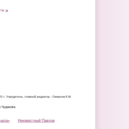
сти
20 г.
Учредитель, главный редактор - Смирнов К.М.
а Чудакова.
нала»
Неизвестный Павлов