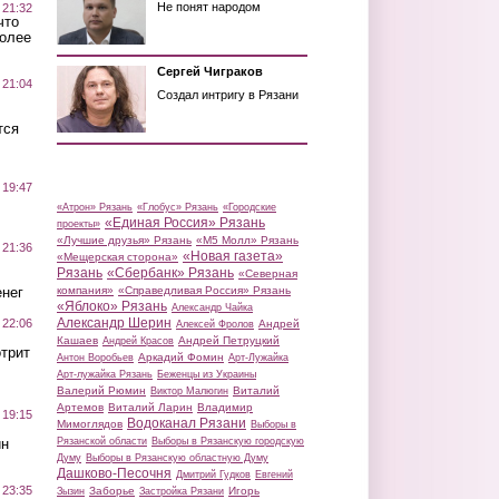
Не понят народом
 21:32
что
более
Сергей Чиграков
 21:04
Создал интригу в Рязани
тся
 19:47
«Атрон» Рязань
«Глобус» Рязань
«Городские
«Единая Россия» Рязань
проекты»
«Лучшие друзья» Рязань
«М5 Молл» Рязань
 21:36
«Новая газета»
«Мещерская сторона»
Рязань
«Сбербанк» Рязань
«Северная
нег
компания»
«Справедливая Россия» Рязань
«Яблоко» Рязань
Александр Чайка
Александр Шерин
 22:06
Андрей
Алексей Фролов
Кашаев
Андрей Петруцкий
Андрей Красов
трит
Аркадий Фомин
Антон Воробьев
Арт-Лужайка
Арт-лужайка Рязань
Беженцы из Украины
Валерий Рюмин
Виталий
Виктор Малюгин
Артемов
Виталий Ларин
Владимир
 19:15
Водоканал Рязани
Мимоглядов
Выборы в
ин
Рязанской области
Выборы в Рязанскую городскую
Думу
Выборы в Рязанскую областную Думу
Дашково-Песочня
Дмитрий Гудков
Евгений
 23:35
Заборье
Игорь
Зызин
Застройка Рязани