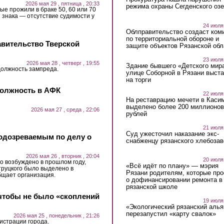
2026 мая 29 , пятница , 20:33
режима охраны Сегденского озе
ые прожили в браке 50, 60 или 70
 знака — отсутствие судимости у
24 июля
Облправительство создаст ком
по территориальной обороне и
авительство Тверской
защите объектов Рязанской обл
23 июля
2026 мая 28 , четверг , 19:55
Здание бывшего «Детского мир
должность зампреда.
улице Соборной в Рязани выст
на торги
должность в АФК
22 июля
На реставрацию мечети в Каси
выделено более 200 миллионов
2026 мая 27 , среда , 22:06
рублей
21 июля
Суд ужесточил наказание экс-
одозреваемым по делу о
снабженцу рязанского хлебоза
2026 мая 26 , вторник , 20:04
20 июля
о возбуждено в прошлом году,
«Всё идёт по плану» — мэрия
руцкого было выделено в
Рязани родителям, которые пр
бщает организация.
о дофинансировании ремонта в
рязанской школе
чтобы не было «скоплений
19 июля
«Экологический рязанский алья
перезапустил «карту свалок»
2026 мая 25 , понедельник , 21:26
истрации города.