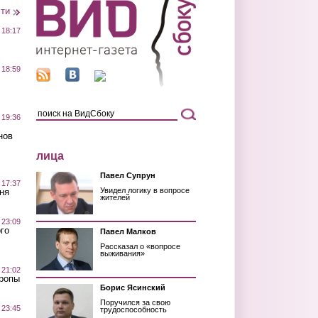
сти
 18:17
 18:59
 19:36
нов
лица
Павел Супрун
 17:37
Увидел логику в вопросе
ня
жителей
 23:09
го
Павел Малков
Рассказал о «вопросе
выживания»
 21:02
Тропы
Борис Ясинский
Поручился за свою
 23:45
трудоспособность