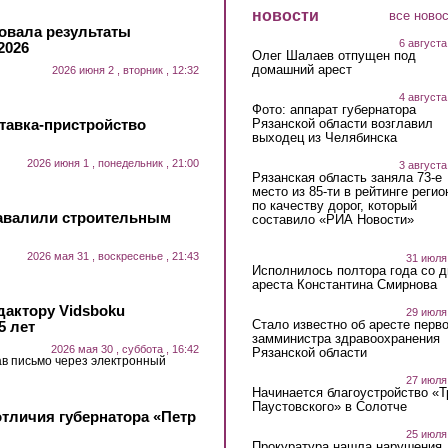
новости
все ново
овала результаты
6 августа
2026
Олег Шалаев отпущен под
домашний арест
2026 июня 2 , вторник , 12:32
4 августа
Фото: аппарат губернатора
тавка-пристройство
Рязанской области возглавил
выходец из Челябинска
2026 июня 1 , понедельник , 21:00
3 августа
Рязанская область заняла 73-е
место из 85-ти в рейтинге регио
по качеству дорог, который
завалили строительным
составило «РИА Новости»
2026 мая 31 , воскресенье , 21:43
31 июля
Исполнилось полтора года со д
ареста Константина Смирнова
дактору Vidsboku
29 июля
Стало известно об аресте перво
5 лет
замминистра здравоохранения
2026 мая 30 , суббота , 16:42
Рязанской области
ав письмо через электронный
27 июля
Начинается благоустройство «
Паустовского» в Солотче
отличия губернатора «Петр
25 июля
Прокуратура нашла нарушения