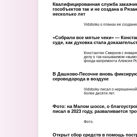
Квалифицированная служба заказчик
гособъектов так и не создана в Ряза
несколько лет
Vidsboku о планах ее создания
«Собрали все мятые чеки» — Конста
суде, как духовка стала доказательс
Константин Смирнов с января
делу о так называемом «вымог
фонда капремонта Алексея Рог
В Дашково-Песочне вновь фиксиру
сероводорода в воздухе
Vidsboku писал о нерешенной
более десяти лет.
Фото: на Малом шоссе, о благоустро
писал в 2023 году, разваливается тр
Фото.
Открыт сбор средств в помощь пост