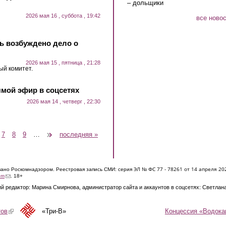
– дольщики
2026 мая 16 , суббота , 19:42
все ново
нь возбуждено дело о
2026 мая 15 , пятница , 21:28
ый комитет.
мой эфир в соцсетях
2026 мая 14 , четверг , 22:30
7
8
9
…
следующая ›
последняя »
ЭЛ № ФС 77 - 7826
1 от 14 апреля 20
овано Роскомнадзором. Реестровая запись СМИ: серия
(link sends e-mail)
om
. 18+
й редактор: Марина Смирнова, администратор сайта и аккаунтов в соцсетях: Светлан
Концессия «Водока
тов
(link is external)
«Три-В»