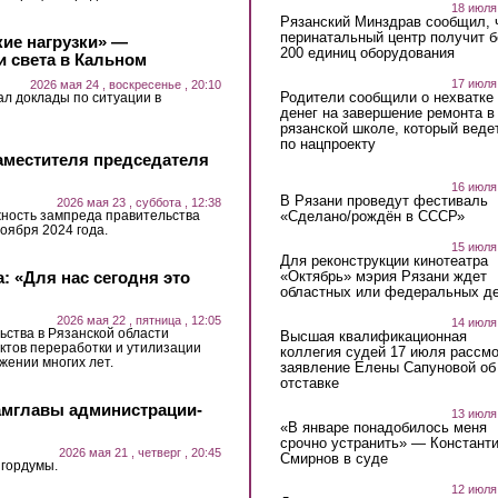
18 июля
Рязанский Минздрав сообщил, 
перинатальный центр получит 
кие нагрузки» —
200 единиц оборудования
и света в Кальном
17 июля
2026 мая 24 , воскресенье , 20:10
Родители сообщили о нехватке
ал доклады по ситуации в
денег на завершение ремонта в
рязанской школе, который веде
по нацпроекту
аместителя председателя
16 июля
В Рязани проведут фестиваль
2026 мая 23 , суббота , 12:38
«Сделано/рождён в СССР»
ность зампреда правительства
оября 2024 года.
15 июля
Для реконструкции кинотеатра
«Октябрь» мэрия Рязани ждет
: «Для нас сегодня это
областных или федеральных де
2026 мая 22 , пятница , 12:05
14 июля
ьства в Рязанской области
Высшая квалификационная
ктов переработки и утилизации
коллегия судей 17 июля рассмо
жении многих лет.
заявление Елены Сапуновой об
отставке
амглавы администрации-
13 июля
«В январе понадобилось меня
срочно устранить» — Констант
2026 мая 21 , четверг , 20:45
Смирнов в суде
 гордумы.
12 июля