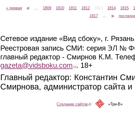
« первая
‹ предыдущая
…
1809
1810
1811
1812
1813
1814
1815
Страницы
1817
…
следующая ›
последн
Сетевое издание «Вид сбоку», г. Рязан
ЭЛ № ФС
Реестровая запись СМИ: серия
главный редактор - Смирнов К.М. Телефо
gazeta@vidsboku.com
(link sends e-mail)
. 18+
Главный редактор: Константин См
Смирнова, администратор сайта и 
Создание сайтов
(link is external)
«Три-В»