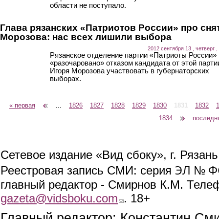
области не поступало.
Глава рязанских «Патриотов России» про сня
Морозова: нас всех лишили выбора
2012 сентября 13 , четверг ,
Рязанское отделение партии «Патриоты России»
«разочаровано» отказом кандидата от этой парти
Игоря Морозова участвовать в губернаторских
выборах.
« первая
‹ предыдущая
…
1826
1827
1828
1829
1830
1831
1832
Страницы
1834
следующая ›
последн
Сетевое издание «Вид сбоку», г. Рязан
ЭЛ № ФС
Реестровая запись СМИ: серия
главный редактор - Смирнов К.М. Телефо
gazeta@vidsboku.com
(link sends e-mail)
. 18+
Главный редактор: Константин См