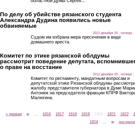
областной Думы Сергея...
По делу об убийстве рязанского студента
Александра Дудина появились новые
обвиняемые
2012 декабря 20 , четверг ,
Судом им избрана мера пресечения в виде
домашнего ареста.
Комитет по этике рязанской облдумы
рассмотрит поведение депутата, вспомнивше
о праве на восстание
2012 декабря 20 , четверг ,
Комитет по регламенту, мандатным вопросам и
депутатской этике Рязанской облдумы рассмотр
жалобу представителя губернатора в Думе Мари
Антонюк на председателя фракции КПРФ Виктор
Малюгина.
« первая
‹ предыдущая
…
1816
1817
1818
1819
1820
1821
1822
Страницы
1824
…
следующая ›
последн