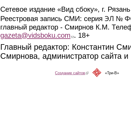
Сетевое издание «Вид сбоку», г. Рязан
ЭЛ № ФС
Реестровая запись СМИ: серия
главный редактор - Смирнов К.М. Телефо
gazeta@vidsboku.com
(link sends e-mail)
. 18+
Главный редактор: Константин См
Смирнова, администратор сайта и 
Создание сайтов
(link is external)
«Три-В»