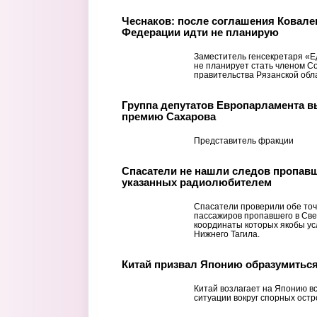
Чеснаков: после соглашения Ковале
Федерации идти не планирую
Заместитель генсекретаря «Е
не планирует стать членом С
правительства Рязанской обл
Группа депутатов Европарламента в
премию Сахарова
Представитель фракции
Спасатели не нашли следов пропавше
указанных радиолюбителем
Спасатели проверили обе то
пассажиров пропавшего в Све
координаты которых якобы у
Нижнего Тагила.
Китай призвал Японию образумиться
Китай возлагает на Японию в
ситуации вокруг спорных ост