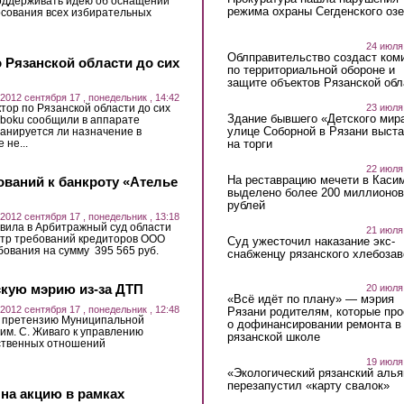
оддерживать идею об оснащении
режима охраны Сегденского озе
осования всех избирательных
24 июля
Облправительство создаст ком
Рязанской области до сих
по территориальной обороне и
защите объектов Рязанской обл
2012 сентября 17 , понедельник , 14:42
23 июля
ор по Рязанской области до сих
Здание бывшего «Детского мир
sboku сообщили в аппарате
улице Соборной в Рязани выст
анируется ли назначение в
на торги
 не...
22 июля
На реставрацию мечети в Каси
ований к банкроту «Ателье
выделено более 200 миллионов
рублей
2012 сентября 17 , понедельник , 13:18
вила в Арбитражный суд области
21 июля
стр требований кредиторов ООО
Суд ужесточил наказание экс-
бования на сумму 395 565 руб.
снабженцу рязанского хлебоза
скую мэрию из-за ДТП
20 июля
«Всё идёт по плану» — мэрия
2012 сентября 17 , понедельник , 12:48
Рязани родителям, которые пр
 претензию Муниципальной
о дофинансировании ремонта в
им. С. Живаго к управлению
рязанской школе
ственных отношений
19 июля
«Экологический рязанский алья
перезапустил «карту свалок»
на акцию в рамках