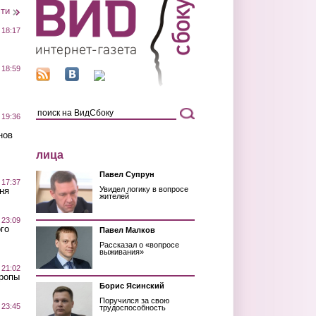
сти
 18:17
 18:59
 19:36
нов
лица
Павел Супрун
 17:37
Увидел логику в вопросе
ня
жителей
 23:09
го
Павел Малков
Рассказал о «вопросе
выживания»
 21:02
Тропы
Борис Ясинский
Поручился за свою
 23:45
трудоспособность