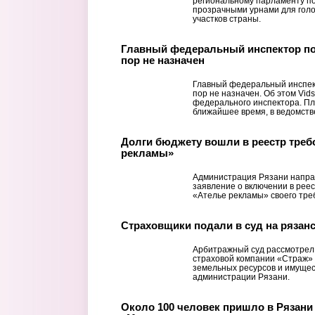
региональному парламенту п
прозрачными урнами для гол
участков страны.
Главный федеральный инспектор по 
пор не назначен
Главный федеральный инспект
пор не назначен. Об этом Vid
федерального инспектора. Пл
ближайшее время, в ведомстве
Долги бюджету вошли в реестр треб
рекламы»
Администрация Рязани напра
заявление о включении в рее
«Ателье рекламы» своего тре
Страховщики подали в суд на рязан
Арбитражный суд рассмотрел
страховой компании «Страж» 
земельных ресурсов и имуще
администрации Рязани.
Около 100 человек пришло в Рязани 