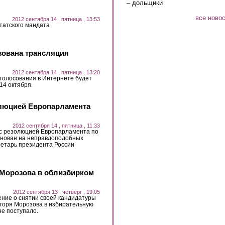
– дольщики
все ново
2012 сентября 14 , пятница , 13:53
татского мандата
зована трансляция
2012 сентября 14 , пятница , 13:20
голосования в Интернете будет
14 октября.
олюцией Европарламента
2012 сентября 14 , пятница , 11:33
 с резолюцией Европарламента по
основан на неправдоподобных
ретарь президента России
 Морозова в облизбирком
2012 сентября 13 , четверг , 19:05
ение о снятии своей кандидатуры
Игоря Морозова в избирательную
не поступало.