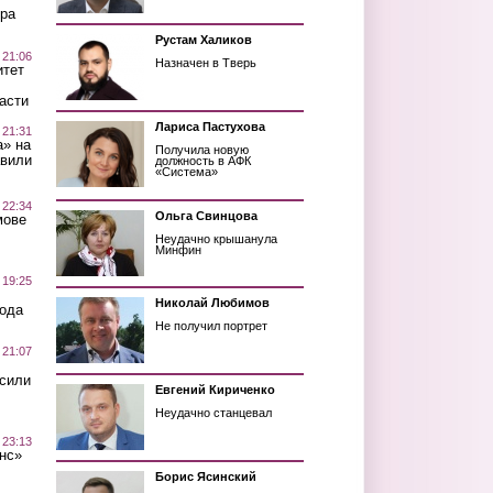
ра
Рустам Халиков
 21:06
Назначен в Тверь
итет
асти
Лариса Пастухова
 21:31
а» на
Получила новую
авили
должность в АФК
«Система»
 22:34
Ольга Свинцова
мове
Неудачно крышанула
Минфин
 19:25
Николай Любимов
вода
Не получил портрет
 21:07
осили
Евгений Кириченко
Неудачно станцевал
 23:13
нс»
Борис Ясинский