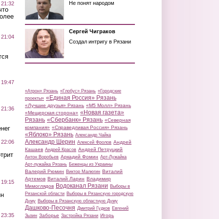
Не понят народом
 21:32
что
более
Сергей Чиграков
 21:04
Создал интригу в Рязани
тся
 19:47
«Атрон» Рязань
«Глобус» Рязань
«Городские
«Единая Россия» Рязань
проекты»
«Лучшие друзья» Рязань
«М5 Молл» Рязань
 21:36
«Новая газета»
«Мещерская сторона»
Рязань
«Сбербанк» Рязань
«Северная
нег
компания»
«Справедливая Россия» Рязань
«Яблоко» Рязань
Александр Чайка
Александр Шерин
 22:06
Андрей
Алексей Фролов
Кашаев
Андрей Петруцкий
Андрей Красов
трит
Аркадий Фомин
Антон Воробьев
Арт-Лужайка
Арт-лужайка Рязань
Беженцы из Украины
Валерий Рюмин
Виталий
Виктор Малюгин
Артемов
Виталий Ларин
Владимир
 19:15
Водоканал Рязани
Мимоглядов
Выборы в
ин
Рязанской области
Выборы в Рязанскую городскую
Думу
Выборы в Рязанскую областную Думу
Дашково-Песочня
Дмитрий Гудков
Евгений
 23:35
Заборье
Игорь
Зызин
Застройка Рязани