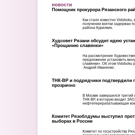
Перейти к основному содержанию
новости
Помощник прокурора Рязанского рай
Как стало известно Vidsboku,
получении взятки задержан п
района Курилкин.
Худсовет Рязани обсудит идею уста
«Прощанию славянки»
На рассмотрение Художестве
предложение установить мо
славянки». Об этом Vidsboku 
Андрей Иваненко.
ТНК-ВР и подрядчики подтвердили г
прозрачно
В Москве завершился третий 
ТНК-BP, в которую входит ЗАО
нефтеперерабатывающая ком
Комитет Рязоблдумы выступил прот
выборах в России
Комитет по госустройству Ря