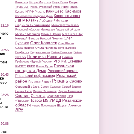
Кочетков
Игорь Морозов
Игорь
Игорь Путин
ы
Трубицын
Игорь Туровский
Игорь Яшин
Ирина
Касимов
Канищево
КПРФ Рязань
Кусова
Константиново
Касимовская городская Дума
ЛДПР Рязань
Лыбедский бульвар
Людмила Кибальникова
 22:16
Министерство печати
Рязанской области
Минлесхоз Рязанской области
тнего
Михаил Малахов
Михаил Пронин
Мост через Оку
м
Олег
Николай Булаев
Николай Пилюгин
Олег Ковалев
Булеков
Олег Шишов
Ольга Чуляева
Ольга Мишина
Петр Пыленок
 20:55
Подбелка
Поджоги машин
Пойма Павловки
Пойма
ния
Политика Рязани
Поляны
трех рек
РГУ им. Есенина
трен
Праймериз «Единой России»
Рязанская
РМПТС
РНПК
Роман Путин
городская Дума
Рязанский кремль
 20:43
Рязанский
Рязанский нефтезавод
ке
Рязань
район
Сасово
Рязанский цирк
оево
Северный обход
Семен Сазонов
Сергей Дудукин
Сергей Ежов
Сергей Сальников
Сергей Филимонов
 23:25
Скопин
Солотча
Спас-Клепики
ТРЦ
ы
УМВД Рязанской
Трасса М5
«Премьер»
и
области
Шаукат Ахметов
Федор Провоторов
июня
ЭРА
 20:08
 лет