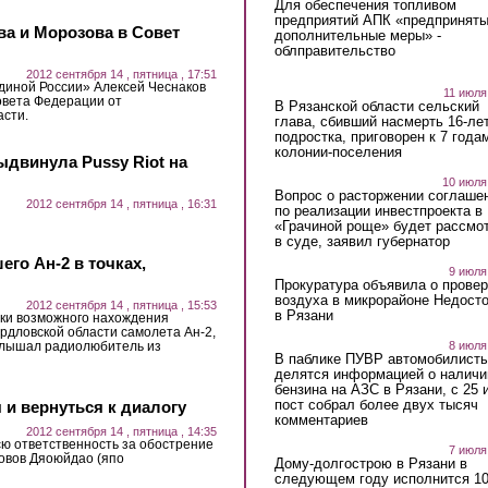
Для обеспечения топливом
предприятий АПК «предпринят
ва и Морозова в Совет
дополнительные меры» -
облправительство
2012 сентября 14 , пятница , 17:51
диной России» Алексей Чеснаков
11 июля
овета Федерации от
В Рязанской области сельский
асти.
глава, сбивший насмерть 16-ле
подростка, приговорен к 7 года
колонии-поселения
ыдвинула Pussy Riot на
10 июля
Вопрос о расторжении соглаше
2012 сентября 14 , пятница , 16:31
по реализации инвестпроекта в
«Грачиной роще» будет рассмо
в суде, заявил губернатор
го Ан-2 в точках,
9 июля
Прокуратура объявила о провер
воздуха в микрорайоне Недост
2012 сентября 14 , пятница , 15:53
в Рязани
чки возможного нахождения
рдловской области самолета Ан-2,
8 июля
слышал радиолюбитель из
В паблике ПУВР автомобилист
делятся информацией о наличи
бензина на АЗС в Рязани, с 25 
пост собрал более двух тысяч
 и вернуться к диалогу
комментариев
2012 сентября 14 , пятница , 14:35
сю ответственность за обострение
7 июля
ровов Дяоюйдао (япо
Дому-долгострою в Рязани в
следующем году исполнится 10