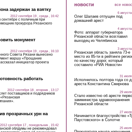
новости
все ново
она задержан за взятку
6 августа
2012 сентября 19 , среда , 16:42
Олег Шалаев отпущен под
 в сентябре с поличным при
домашний арест
омощник прокурора Рязанского
4 августа
Фото: аппарат губернатора
Рязанской области возглавил
новить монумент
выходец из Челябинска
3 августа
2012 сентября 19 , среда , 16:10
Рязанская область заняла 73-е
нного Совета Рязани вынесено
место из 85-ти в рейтинге регио
нумент маршу «Прощание
по качеству дорог, который
рассказал инициатор проекта
составило «РИА Новости»
31 июля
отовность работать
Исполнилось полтора года со д
ареста Константина Смирнова
2012 сентября 18 , вторник , 13:17
29 июля
слет поставщиков и подрядчиков
Стало известно об аресте перво
 «Рязанская
замминистра здравоохранения
пания».
Рязанской области
27 июля
ив прозрачных урн на
Начинается благоустройство «
Паустовского» в Солотче
2012 сентября 17 , понедельник , 15:42
25 июля
занской облдумы не рекомендовал
Прокуратура нашла нарушения