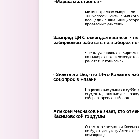
«Марша миллионов»
Митинг в рамках «Марша милл
100 человек. Митинг был сог
площади Ленина. Инициаторо
протетсных действий.
Зампред ЦИК: оскандалившиеся чле
избиркомов работать на выборах не 
Члены участковых избиркомов
на выборах в Касимовскую го
работать в комиссиях.
«Знаете ли Вы, что 14-го Ковалев из
соцопрос в Рязани
На рязанских улицах в суббот
студенты, нанятые для прове
губернаторских выборов.
Алексей Чеснаков не знает, кто отме
Касимовской гордумы
О том, что заседания Касимов
не будет, депутату Алексею Ч
помощница.