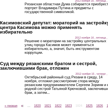
2012 ноября 16 , пятница ,
Рязанская областная Дума собирается приобрес
портрет Владимира Путина и предметы с
государственной символикой.
Касимовский депутат: мораторий на застройк
центра Касимова можно применять
избирательно
2012 ноября 16 , пятница ,
Решение о моратории на застройку центральных
улиц города Касимов может применяться
избирательно, а, значит, быть инструментом
коррупции.
Суд между рязанскими братом и сестрой,
заключившими брак, отложен
2012 ноября 15 , четверг ,
Октябрьский районный суд Рязани в среду, 14
ноября, отложил рассмотрение спора между
рязанским предпринимателем Сергеем Зоринм и 
родной сестрой Татьяной Крючковой, заключивш
брак, а затем...
« первая
‹ предыдущая
…
1820
1821
1822
1823
1824
1825
1826
Страницы