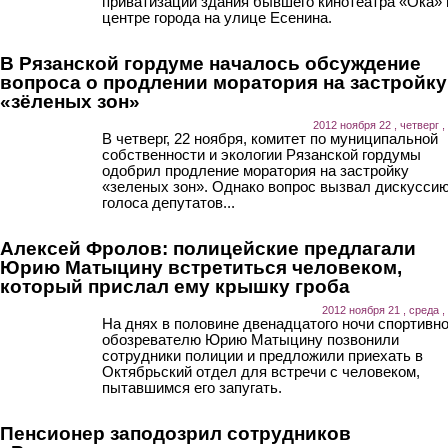
приватизации здания бывшего кинотеатра «Ока» 
центре города на улице Есенина.
В Рязанской гордуме началось обсуждение
вопроса о продлении моратория на застройку
«зёленых зон»
2012 ноября 22 , четверг ,
В четверг, 22 ноября, комитет по муниципальной
собственности и экологии Рязанской гордумы
одобрил продление моратория на застройку
«зеленых зон». Однако вопрос вызвал дискуссию
голоса депутатов...
Алексей Фролов: полицейские предлагали
Юрию Матыцину встретиться человеком,
который прислал ему крышку гроба
2012 ноября 21 , среда ,
На днях в половине двенадцатого ночи спортивн
обозревателю Юрию Матыцину позвонили
сотрудники полиции и предложили приехать в
Октябрьский отдел для встречи с человеком,
пытавшимся его запугать.
Пенсионер заподозрил сотрудников