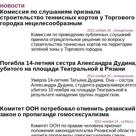
Перейти к основному содержанию
новости
Комиссия по слушаниям признала
строительство теннисных кортов у Торгового
городка нецелесообразным
2012 ноября 26 , понедельник ,
Комиссия по проведению публичных слушаний
приняла отрицательное решение по вопросу
строительства теннисных кортов на территории
зелёной зоны у Торгового городка.
Погибла 14-летняя сестра Александра Дудина
убитого на площади Театральной в Рязани
2012 ноября 26 , понедельник ,
Умерла 14-летняя Татьяна Дудина. Она – сестра
Александра Дудина, студента радиоуниверситета
убитого 10 ноября на площади Театральной в
результате нападения группы подростков.
Комитет ООН потребовал отменить рязанский
закон о пропаганде гомосексуализма
2012 ноября 24 , суббота ,
Комитет ООН по правам человека признал
положения законодателсьтва Рязанской области 
запрете пропаганды гомосексуализма среди