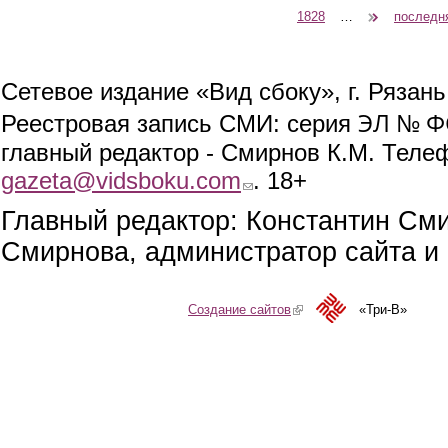
1828
…
следующая ›
последн
Сетевое издание «Вид сбоку», г. Рязан
ЭЛ № ФС
Реестровая запись СМИ: серия
главный редактор - Смирнов К.М. Телефо
gazeta@vidsboku.com
(link sends e-mail)
. 18+
Главный редактор: Константин См
Смирнова, администратор сайта и 
Создание сайтов
(link is external)
«Три-В»