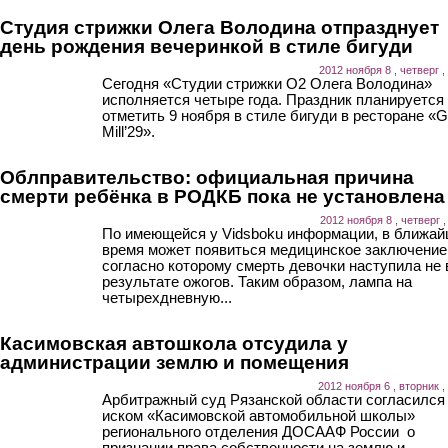
Студия стрижки Олега Володина отпразднует
день рождения вечеринкой в стиле бигуди
2012 ноября 8 , четверг ,
Сегодня «Студии стрижки О2 Олега Володина»
исполняется четыре года. Праздник планируется
отметить 9 ноября в стиле бигуди в ресторане «G
Mill’29».
Облправительство: официальная причина
смерти ребёнка в РОДКБ пока не установлена
2012 ноября 8 , четверг ,
По имеющейся у Vidsboku информации, в ближа
время может появиться медицинское заключение
согласно которому смерть девочки наступила не 
результате ожогов. Таким образом, лампа на
четырехдневную...
Касимовская автошкола отсудила у
администрации землю и помещения
2012 ноября 6 , вторник ,
Арбитражный суд Рязанской области согласился
иском «Касимовской автомобильной школы»
регионального отделения ДОСААФ России о
признании права собственности на землю и