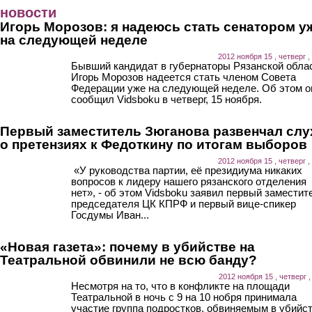
Перейти к основному содержанию
новости
Игорь Морозов: я надеюсь стать сенатором у
на следующей неделе
2012 ноября 15 , четверг ,
Бывший кандидат в губернаторы Рязанской обла
Игорь Морозов надеется стать членом Совета
Федерации уже на следующей неделе. Об этом о
сообщил Vidsboku в четверг, 15 ноября.
Первый заместитель Зюганова развенчал слу
о претензиях к Федоткину по итогам выборов
2012 ноября 15 , четверг ,
«У руководства партии, её президиума никаких
вопросов к лидеру нашего рязанского отделения
нет», - об этом Vidsboku заявил первый заместит
председателя ЦК КПРФ и первый вице-спикер
Госдумы Иван...
«Новая газета»: почему в убийстве на
Театральной обвинили не всю банду?
2012 ноября 15 , четверг ,
Несмотря на то, что в конфликте на площади
Театральной в ночь с 9 на 10 нобря принимала
участие группа подростков, обвиняемым в убийс