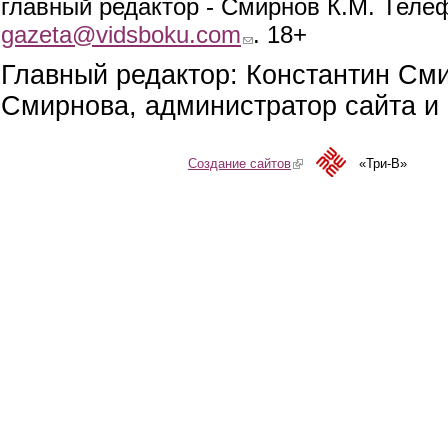
главный редактор - Смирнов К.М. Телефо
gazeta@vidsboku.com
(link sends e-mail)
. 18+
Главный редактор: Константин См
Смирнова, администратор сайта и 
Создание сайтов
(link is external)
«Три-В»