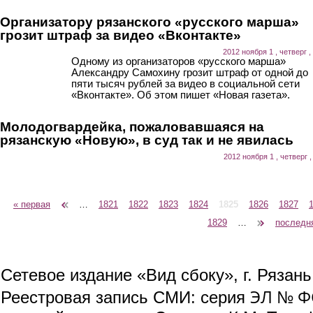
Организатору рязанского «русского марша»
грозит штраф за видео «Вконтакте»
2012 ноября 1 , четверг ,
Одному из организаторов «русского марша»
Александру Самохину грозит штраф от одной до
пяти тысяч рублей за видео в социальной сети
«Вконтакте». Об этом пишет «Новая газета».
Молодогвардейка, пожаловавшаяся на
рязанскую «Новую», в суд так и не явилась
2012 ноября 1 , четверг ,
« первая
‹ предыдущая
…
1821
1822
1823
1824
1825
1826
1827
Страницы
1829
…
следующая ›
последн
Сетевое издание «Вид сбоку», г. Рязан
ЭЛ № ФС
Реестровая запись СМИ: серия